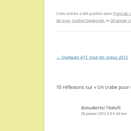
Cette entrée a été publiée dans
Point de c
de croix
,
Sophie Delaborde
, le
28 janvier 
Navigation
←
Quelques ATC pour les voeux 2012
des
articles
10 réflexions sur «
Un crabe pour 
Bidouillette/Tibilisfil
28 janvier 2012 à 0 h 34 min