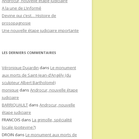
Androcur, nouvelle étape judiciaire
A la une de L’informé
Devine qui c’est… Histoire de
prosopagnosie
Une nouvelle étape judiciaire importante
LES DERNIERS COMMENTAIRES
Véronique Dujardin
dans
Le monument
aux morts de Saint-Jean-d’Angély (du
sculpteur Albert Bartholomé)
monique
dans
Androcur, nouvelle étape
judiciaire
BARRIQUAULT
dans
Androcur, nouvelle
étape judiciaire
FRANCOIS
dans
La grimolle, spécialité
locale (poitevine?)
DROIN
dans
Le monument aux morts de