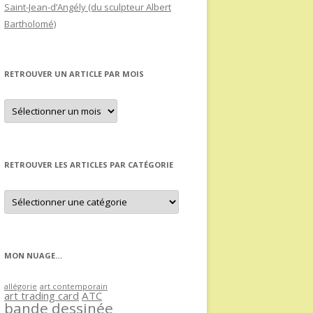
Saint-Jean-d’Angély (du sculpteur Albert
Bartholomé)
RETROUVER UN ARTICLE PAR MOIS
Retrouver
un
article
par
mois
RETROUVER LES ARTICLES PAR CATÉGORIE
Retrouver
les
articles
par
catégorie
MON NUAGE…
allégorie
art contemporain
art trading card
ATC
bande dessinée