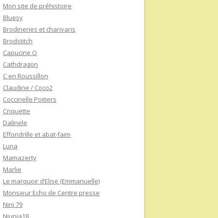
Mon site de préhistoire
Bluesy
Brodineries et charivaris
Brodstitch
Capucine O
Cathdragon
C en Roussillon
Claudine / Coco2
Coccinelle Poitiers
Criquette
Dalinele
Effondrille et abat-faim
Luna
Mamazerty
Marlie
Le marquoir d’Elise (Emmanuelle)
Monsieur Echo de Centre presse
Nini 79
Niunia18