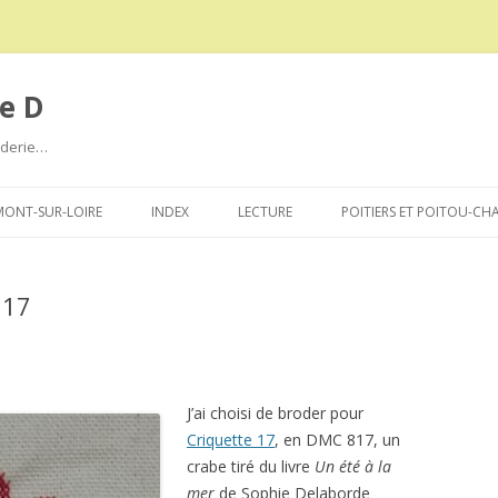
e D
roderie…
Aller
au
ONT-SUR-LOIRE
INDEX
LECTURE
POITIERS ET POITOU-CH
contenu
 17
J’ai choisi de broder pour
Criquette 17
, en DMC 817, un
crabe tiré du livre
Un été à la
mer
de Sophie Delaborde