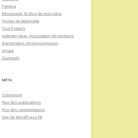
Pamina
Réceptacle, le blog de mon père
Terrier de Marmotte
Tout Poitiers
Valentin Apac, Association de porteurs
d’anomalies chromosomiques
Virjaja
Zazimuth
MÉTA
Connexion
Flux des publications
Flux des commentaires
Site de WordPress-FR