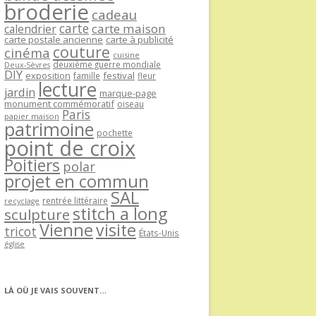
broderie
cadeau
carte
carte maison
calendrier
carte postale ancienne
carte à publicité
couture
cinéma
cuisine
deuxième guerre mondiale
Deux-Sèvres
DIY
exposition
festival
famille
fleur
lecture
jardin
marque-page
monument commémoratif
oiseau
Paris
papier maison
patrimoine
pochette
point de croix
Poitiers
polar
projet en commun
SAL
rentrée littéraire
recyclage
stitch a long
sculpture
Vienne
visite
tricot
États-Unis
église
LÀ OÙ JE VAIS SOUVENT…