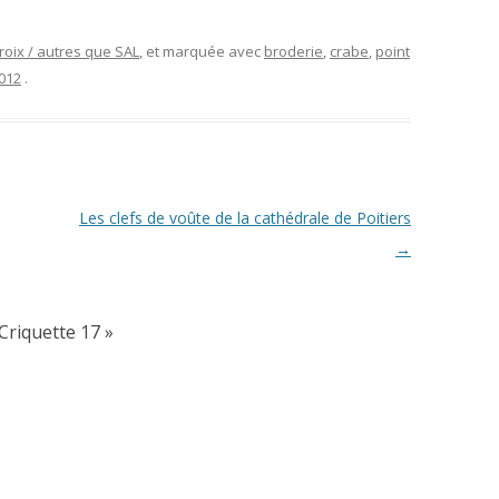
roix / autres que SAL
, et marquée avec
broderie
,
crabe
,
point
2012
.
Les clefs de voûte de la cathédrale de Poitiers
→
Criquette 17
»