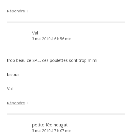
↓
Répondre
Val
3 mai 2010 à 6 h 56 min
trop beau ce SAL, ces poulettes sont trop mimi
bisous
Val
↓
Répondre
petite fée nougat
3 mai 2010 à 7 h 07 min