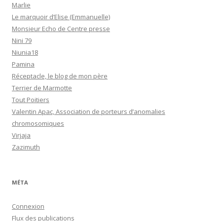
Marlie
Le marquoir d’Elise (Emmanuelle)
Monsieur Echo de Centre presse
Nini 79
Niunia18
Pamina
Réceptacle, le blog de mon père
Terrier de Marmotte
Tout Poitiers
Valentin Apac, Association de porteurs d’anomalies
chromosomiques
Virjaja
Zazimuth
MÉTA
Connexion
Flux des publications