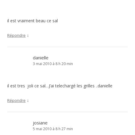
il est vraiment beau ce sal
↓
Répondre
danielle
3 mai 2010 à 8 h 20 min
il est tres joli ce sal…J’ai telechargé les grilles ..danielle
↓
Répondre
josiane
5 mai 2010 à 8 h 27 min