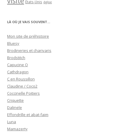
visite
États-Unis
église
LÀ OÙ JE VAIS SOUVENT…
Mon site de préhistoire
Bluesy
Brodineries et charivaris
Brodstitch
Capucine O
Cathdragon
C en Roussillon
Claudine / Coco2
Coccinelle Poitiers
Criquette
Dalinele
Effondrille et abat-faim
Luna
Mamazerty