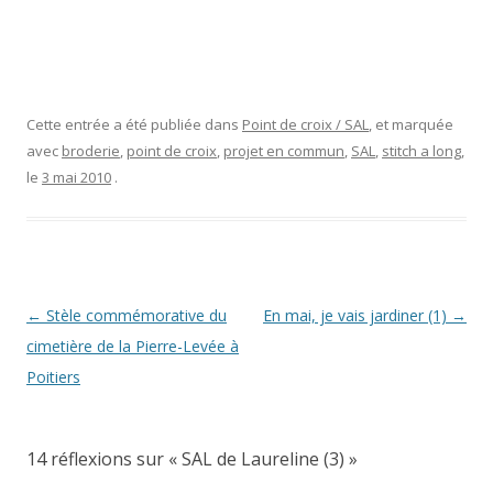
Cette entrée a été publiée dans
Point de croix / SAL
, et marquée
avec
broderie
,
point de croix
,
projet en commun
,
SAL
,
stitch a long
,
le
3 mai 2010
.
Navigation
←
Stèle commémorative du
En mai, je vais jardiner (1)
→
des
cimetière de la Pierre-Levée à
articles
Poitiers
14 réflexions sur «
SAL de Laureline (3)
»