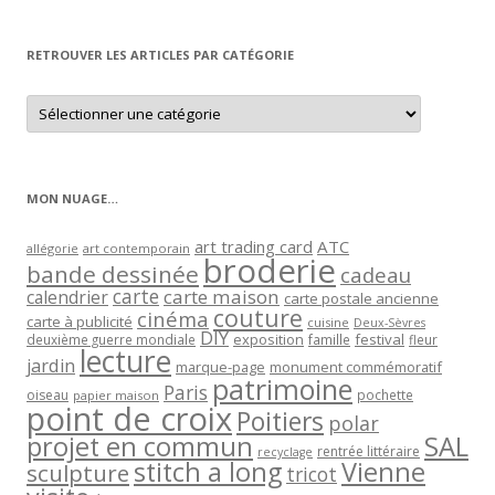
par
mois
RETROUVER LES ARTICLES PAR CATÉGORIE
Retrouver
les
articles
par
catégorie
MON NUAGE…
art trading card
ATC
allégorie
art contemporain
broderie
bande dessinée
cadeau
carte
carte maison
calendrier
carte postale ancienne
couture
cinéma
carte à publicité
cuisine
Deux-Sèvres
DIY
exposition
festival
famille
deuxième guerre mondiale
fleur
lecture
jardin
marque-page
monument commémoratif
patrimoine
Paris
oiseau
papier maison
pochette
point de croix
Poitiers
polar
projet en commun
SAL
rentrée littéraire
recyclage
stitch a long
Vienne
sculpture
tricot