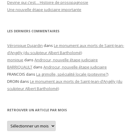
Devine qui c’est… Histoire de prosopagnosie
Une nouvelle étape judiciaire importante
LES DERNIERS COMMENTAIRES
Véronique Dujardin
dans
Le monument aux morts de Saint-Jean-
d’Angély (du sculpteur Albert Bartholomé)
monique
dans
Androcur, nouvelle étape judiciaire
BARRIQUAULT
dans
Androcur, nouvelle étape judiciaire
FRANCOIS
dans
La grimolle, spécialité locale (poitevine?)
DROIN
dans
Le monument aux morts de Saint-Jean-d’Angély (du
sculpteur Albert Bartholomé)
RETROUVER UN ARTICLE PAR MOIS
Retrouver
un
article