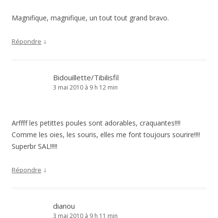
Magnifique, magnifique, un tout tout grand bravo.
↓
Répondre
Bidouillette/Tibilisfil
3 mai 2010 à 9 h 12 min
Arffff les petittes poules sont adorables, craquantes!!!!
Comme les oies, les souris, elles me font toujours sourire!!!!
Superbr SAL!!!!!
↓
Répondre
dianou
3 mai 2010 à 9 h 11 min