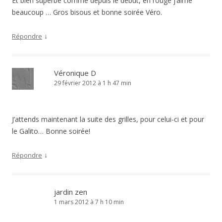
Et bien superbe comme depuis le début, en rouge j’aime
beaucoup … Gros bisous et bonne soirée Véro.
↓
Répondre
Véronique D
29 février 2012 à 1 h 47 min
J’attends maintenant la suite des grilles, pour celui-ci et pour
le Galito… Bonne soirée!
↓
Répondre
jardin zen
1 mars 2012 à 7 h 10 min