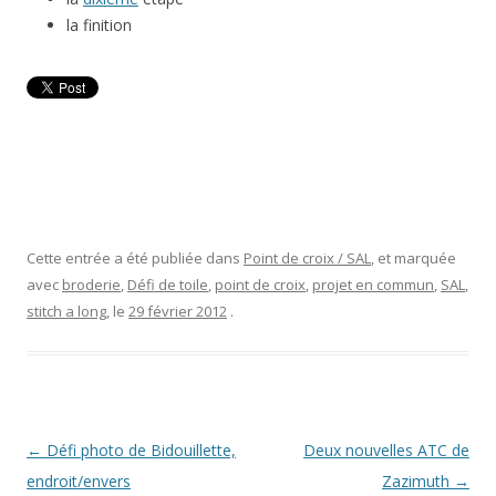
la finition
Cette entrée a été publiée dans
Point de croix / SAL
, et marquée
avec
broderie
,
Défi de toile
,
point de croix
,
projet en commun
,
SAL
,
stitch a long
, le
29 février 2012
.
Navigation
←
Défi photo de Bidouillette,
Deux nouvelles ATC de
des
endroit/envers
Zazimuth
→