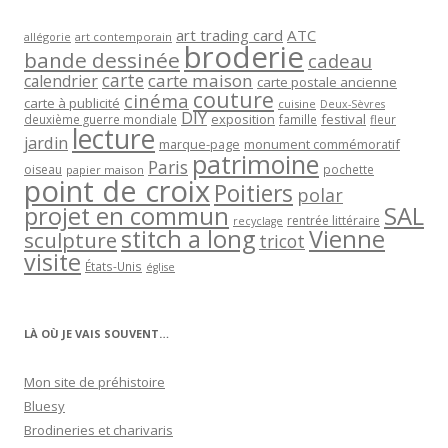
art trading card
ATC
allégorie
art contemporain
broderie
bande dessinée
cadeau
carte
carte maison
calendrier
carte postale ancienne
couture
cinéma
carte à publicité
cuisine
Deux-Sèvres
DIY
exposition
festival
famille
deuxième guerre mondiale
fleur
lecture
jardin
marque-page
monument commémoratif
patrimoine
Paris
oiseau
papier maison
pochette
point de croix
Poitiers
polar
projet en commun
SAL
rentrée littéraire
recyclage
stitch a long
Vienne
sculpture
tricot
visite
États-Unis
église
LÀ OÙ JE VAIS SOUVENT…
Mon site de préhistoire
Bluesy
Brodineries et charivaris