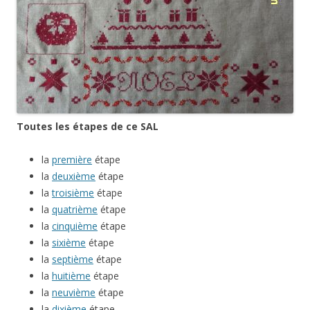
Toutes les étapes de ce SAL
la
première
étape
la
deuxième
étape
la
troisième
étape
la
quatrième
étape
la
cinquième
étape
la
sixième
étape
la
septième
étape
la
huitième
étape
la
neuvième
étape
la
dixième
étape