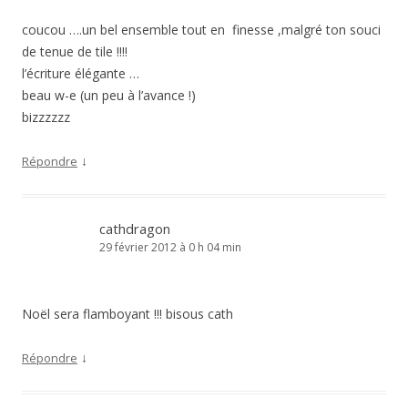
coucou ….un bel ensemble tout en finesse ,malgré ton souci
de tenue de tile !!!!
l’écriture élégante …
beau w-e (un peu à l’avance !)
bizzzzzz
↓
Répondre
cathdragon
29 février 2012 à 0 h 04 min
Noël sera flamboyant !!! bisous cath
↓
Répondre