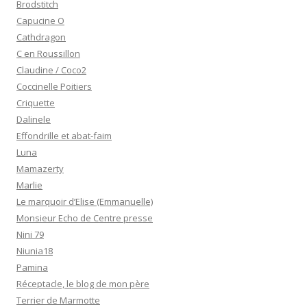
Brodstitch
Capucine O
Cathdragon
C en Roussillon
Claudine / Coco2
Coccinelle Poitiers
Criquette
Dalinele
Effondrille et abat-faim
Luna
Mamazerty
Marlie
Le marquoir d’Elise (Emmanuelle)
Monsieur Echo de Centre presse
Nini 79
Niunia18
Pamina
Réceptacle, le blog de mon père
Terrier de Marmotte