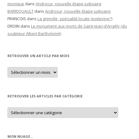
monique
dans
Androcur, nouvelle étape judiciaire
BARRIQUAULT
dans
Androcur, nouvelle étape judiciaire
FRANCOIS
dans
La grimolle, spécialité locale (poitevine?)
DROIN
dans
Le monument aux morts de Saint-Jean-d’Angély (du
sculpteur Albert Bartholomé)
RETROUVER UN ARTICLE PAR MOIS
Retrouver
un
article
par
mois
RETROUVER LES ARTICLES PAR CATÉGORIE
Retrouver
les
articles
par
catégorie
MON NUAGE…