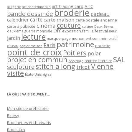
art trading card
ATC
allégorie
art contemporain
broderie
bande dessinée
cadeau
carte
carte maison
calendrier
carte postale ancienne
couture
cinéma
carte à publicité
cuisine
Deux-Sèvres
DIY
exposition
festival
famille
deuxième guerre mondiale
fleur
lecture
jardin
marque-page
monument commémoratif
patrimoine
Paris
oiseau
papier maison
pochette
point de croix
Poitiers
polar
projet en commun
SAL
rentrée littéraire
recyclage
stitch a long
Vienne
sculpture
tricot
visite
États-Unis
église
LÀ OÙ JE VAIS SOUVENT…
Mon site de préhistoire
Bluesy
Brodineries et charivaris
Brodstitch