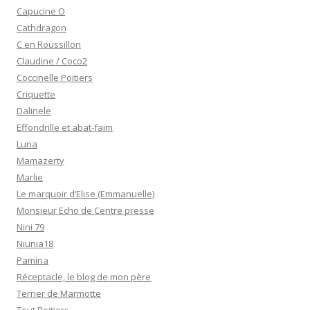
Capucine O
Cathdragon
C en Roussillon
Claudine / Coco2
Coccinelle Poitiers
Criquette
Dalinele
Effondrille et abat-faim
Luna
Mamazerty
Marlie
Le marquoir d’Elise (Emmanuelle)
Monsieur Echo de Centre presse
Nini 79
Niunia18
Pamina
Réceptacle, le blog de mon père
Terrier de Marmotte