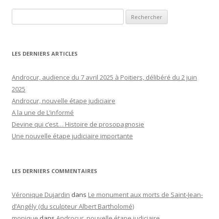
Rechercher :
LES DERNIERS ARTICLES
Androcur, audience du 7 avril 2025 à Poitiers, délibéré du 2 juin
2025
Androcur, nouvelle étape judiciaire
A la une de L’informé
Devine qui c’est… Histoire de prosopagnosie
Une nouvelle étape judiciaire importante
LES DERNIERS COMMENTAIRES
Véronique Dujardin
dans
Le monument aux morts de Saint-Jean-
d’Angély (du sculpteur Albert Bartholomé)
monique
dans
Androcur, nouvelle étape judiciaire