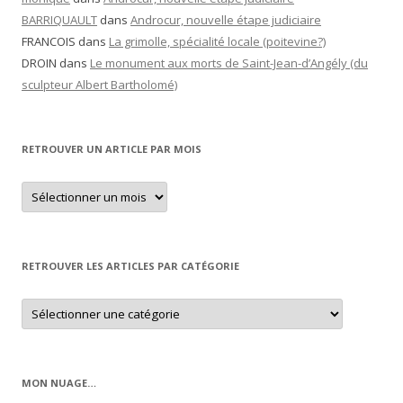
BARRIQUAULT
dans
Androcur, nouvelle étape judiciaire
FRANCOIS
dans
La grimolle, spécialité locale (poitevine?)
DROIN
dans
Le monument aux morts de Saint-Jean-d’Angély (du
sculpteur Albert Bartholomé)
RETROUVER UN ARTICLE PAR MOIS
Retrouver
un
article
par
mois
RETROUVER LES ARTICLES PAR CATÉGORIE
Retrouver
les
articles
par
catégorie
MON NUAGE…