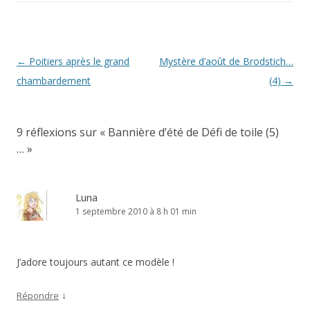
Navigation
←
Poitiers après le grand
Mystère d’août de Brodstich…
des
chambardement
(4)
→
articles
9 réflexions sur «
Bannière d’été de Défi de toile (5)
…
»
Luna
1 septembre 2010 à 8 h 01 min
J’adore toujours autant ce modèle !
↓
Répondre