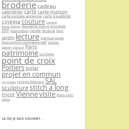
broderie
cadeau
carte
carte maison
calendrier
carte postale ancienne
carte à publicité
couture
cinéma
cuisine
deuxième guerre mondiale
Deux-Sèvres
DIY
exposition
festival
famille
fleur
lecture
jardin
marque-page
monument commémoratif
oiseau
Paris
papier maison
patrimoine
pochette
point de croix
Poitiers
polar
projet en commun
SAL
rentrée littéraire
recyclage
stitch a long
sculpture
Vienne
visite
tricot
États-Unis
église
LÀ OÙ JE VAIS SOUVENT…