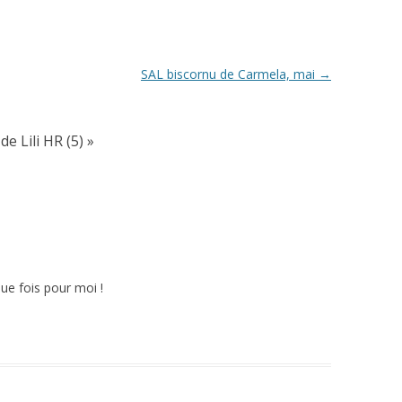
SAL biscornu de Carmela, mai
→
e Lili HR (5)
»
ue fois pour moi !