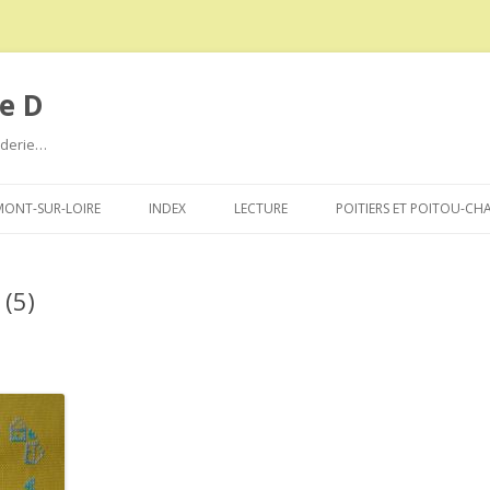
e D
roderie…
Aller
au
ONT-SUR-LOIRE
INDEX
LECTURE
POITIERS ET POITOU-CH
contenu
 (5)