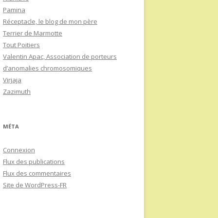
Pamina
Réceptacle, le blog de mon père
Terrier de Marmotte
Tout Poitiers
Valentin Apac, Association de porteurs
d’anomalies chromosomiques
Virjaja
Zazimuth
MÉTA
Connexion
Flux des publications
Flux des commentaires
Site de WordPress-FR