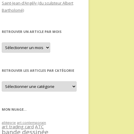
Saint-Jean-d’Angély (du sculpteur Albert
Bartholomé)
RETROUVER UN ARTICLE PAR MOIS
Retrouver
un
article
par
mois
RETROUVER LES ARTICLES PAR CATÉGORIE
Retrouver
les
articles
par
catégorie
MON NUAGE…
allégorie
art contemporain
art trading card
ATC
bande dessinée