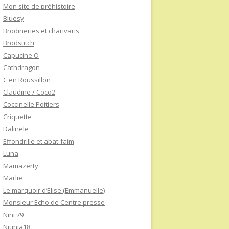
Mon site de préhistoire
Bluesy
Brodineries et charivaris
Brodstitch
Capucine O
Cathdragon
C en Roussillon
Claudine / Coco2
Coccinelle Poitiers
Criquette
Dalinele
Effondrille et abat-faim
Luna
Mamazerty
Marlie
Le marquoir d’Elise (Emmanuelle)
Monsieur Echo de Centre presse
Nini 79
Niunia18