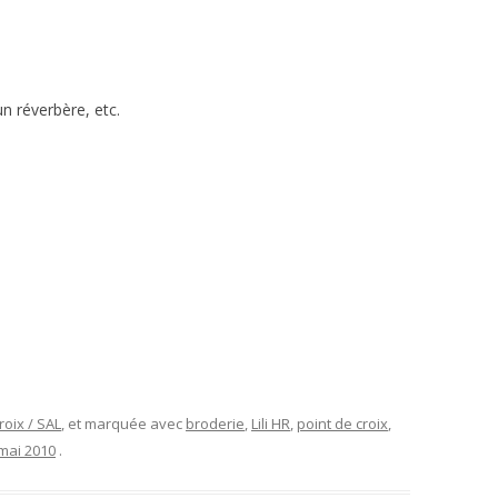
 un réverbère, etc.
roix / SAL
, et marquée avec
broderie
,
Lili HR
,
point de croix
,
mai 2010
.