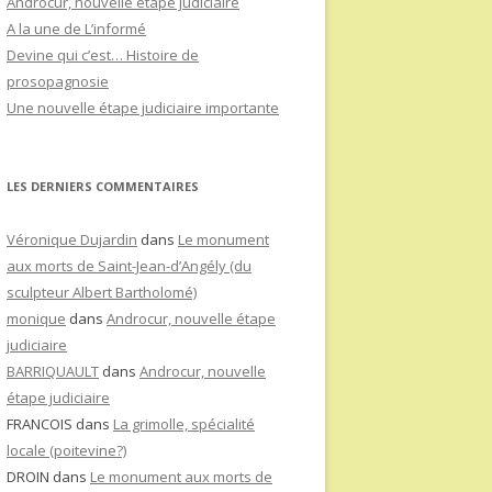
Androcur, nouvelle étape judiciaire
A la une de L’informé
Devine qui c’est… Histoire de
prosopagnosie
Une nouvelle étape judiciaire importante
LES DERNIERS COMMENTAIRES
Véronique Dujardin
dans
Le monument
aux morts de Saint-Jean-d’Angély (du
sculpteur Albert Bartholomé)
monique
dans
Androcur, nouvelle étape
judiciaire
BARRIQUAULT
dans
Androcur, nouvelle
étape judiciaire
FRANCOIS
dans
La grimolle, spécialité
locale (poitevine?)
DROIN
dans
Le monument aux morts de