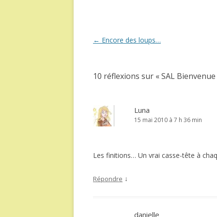
Navigation
←
Encore des loups…
des
articles
10 réflexions sur «
SAL Bienvenue d
Luna
15 mai 2010 à 7 h 36 min
Les finitions… Un vrai casse-tête à chaq
↓
Répondre
danielle