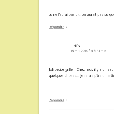
tu ne l’aurai pas dit, on aurait pas su q
↓
Répondre
Leti's
15 mai 2010 à 5 h 24 min
Joli petite grille… Chez moi, il y a un s
quelques choses… Je ferais p’tre un artic
↓
Répondre