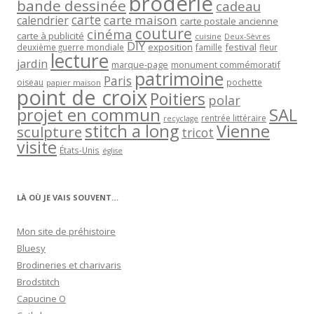
broderie
bande dessinée
cadeau
carte
carte maison
calendrier
carte postale ancienne
couture
cinéma
carte à publicité
cuisine
Deux-Sèvres
DIY
exposition
festival
famille
deuxième guerre mondiale
fleur
lecture
jardin
marque-page
monument commémoratif
patrimoine
Paris
oiseau
papier maison
pochette
point de croix
Poitiers
polar
projet en commun
SAL
rentrée littéraire
recyclage
stitch a long
Vienne
sculpture
tricot
visite
États-Unis
église
LÀ OÙ JE VAIS SOUVENT…
Mon site de préhistoire
Bluesy
Brodineries et charivaris
Brodstitch
Capucine O