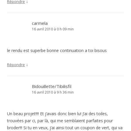
↓
Répondre
carmela
16 avril 2010 à 0 h 09 min
le rendu est superbe bonne continuation a toi bisous
↓
Répondre
Bidouillette/Tibilisfil
16 avril 2010 à 9 h 36 min
Un beau projet!!!! Et j’avais donc bien lu! J’ai des toiles,
trouvées par ci, par là, qui me semblaient parfaites pour
broder!!! Si tu en veux, j’ai ainsi tout un coupon de vert, qui va