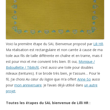
Voici la première étape du SAL Bienvenue proposé par
Lili HR
.
Ma réalisation est rectangulaire et non carrée à cause de ma
toile aux fils de taille différente en chaîne et en trame, mais il
est pour moi et me convient très bien. Et oui,
Monique /
Bidouillette / Tibilisfil
, c’est aussi une toile pour doubles
rideaux (tentures). Il se brode très bien, je t’assure… Pour le
fil, j’ai choisi
Au cœur du lagon
que m’a offert
Anne-So
aussi
pour
mon anniversaire
. Je l’avais déjà utilisé dans
un autre
projet
.
Toutes les étapes du SAL bienvenue de Lilli HR :