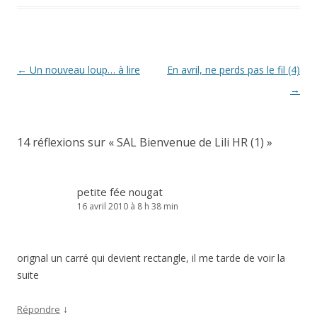
Navigation
←
Un nouveau loup… à lire
En avril, ne perds pas le fil (4)
des
→
articles
14 réflexions sur «
SAL Bienvenue de Lili HR (1)
»
petite fée nougat
16 avril 2010 à 8 h 38 min
orignal un carré qui devient rectangle, il me tarde de voir la
suite
↓
Répondre