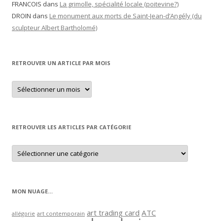
FRANCOIS
dans
La grimolle, spécialité locale (poitevine?)
DROIN
dans
Le monument aux morts de Saint-Jean-d’Angély (du
sculpteur Albert Bartholomé)
RETROUVER UN ARTICLE PAR MOIS
Retrouver
un
article
par
mois
RETROUVER LES ARTICLES PAR CATÉGORIE
Retrouver
les
articles
par
catégorie
MON NUAGE…
art trading card
ATC
allégorie
art contemporain