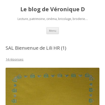
Le blog de Véronique D
Lecture, patrimoine, cinéma, bricolage, broderie…
Aller
Menu
au
contenu
SAL Bienvenue de Lili HR (1)
14 réponses