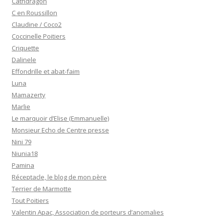
Cathdragon
C en Roussillon
Claudine / Coco2
Coccinelle Poitiers
Criquette
Dalinele
Effondrille et abat-faim
Luna
Mamazerty
Marlie
Le marquoir d’Elise (Emmanuelle)
Monsieur Echo de Centre presse
Nini 79
Niunia18
Pamina
Réceptacle, le blog de mon père
Terrier de Marmotte
Tout Poitiers
Valentin Apac, Association de porteurs d’anomalies