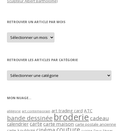
sculpteur Albert Bartholomé)
RETROUVER UN ARTICLE PAR MOIS
Retrouver
un
article
par
mois
RETROUVER LES ARTICLES PAR CATÉGORIE
Retrouver
les
articles
par
catégorie
MON NUAGE…
art trading card
ATC
allégorie
art contemporain
broderie
bande dessinée
cadeau
carte
carte maison
calendrier
carte postale ancienne
couture
cinéma
carte à publicité
cuisine
Deux-Sèvres