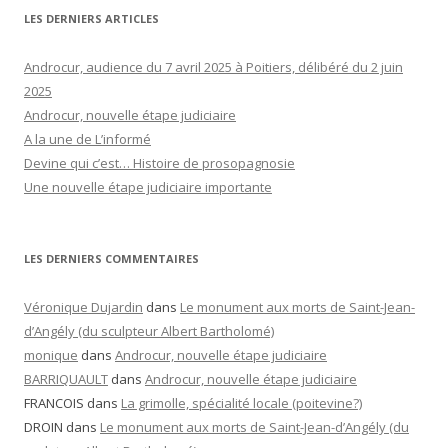
LES DERNIERS ARTICLES
Androcur, audience du 7 avril 2025 à Poitiers, délibéré du 2 juin
2025
Androcur, nouvelle étape judiciaire
A la une de L’informé
Devine qui c’est… Histoire de prosopagnosie
Une nouvelle étape judiciaire importante
LES DERNIERS COMMENTAIRES
Véronique Dujardin
dans
Le monument aux morts de Saint-Jean-
d’Angély (du sculpteur Albert Bartholomé)
monique
dans
Androcur, nouvelle étape judiciaire
BARRIQUAULT
dans
Androcur, nouvelle étape judiciaire
FRANCOIS
dans
La grimolle, spécialité locale (poitevine?)
DROIN
dans
Le monument aux morts de Saint-Jean-d’Angély (du