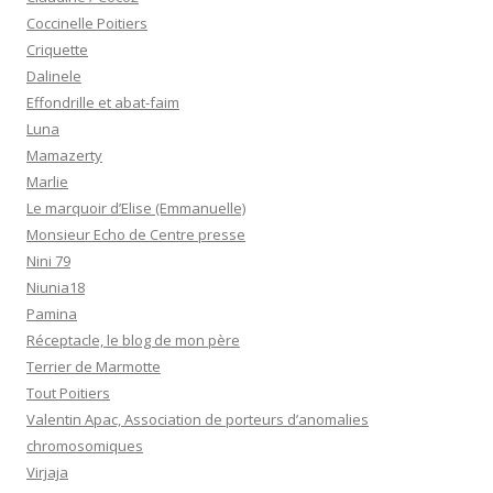
Coccinelle Poitiers
Criquette
Dalinele
Effondrille et abat-faim
Luna
Mamazerty
Marlie
Le marquoir d’Elise (Emmanuelle)
Monsieur Echo de Centre presse
Nini 79
Niunia18
Pamina
Réceptacle, le blog de mon père
Terrier de Marmotte
Tout Poitiers
Valentin Apac, Association de porteurs d’anomalies
chromosomiques
Virjaja