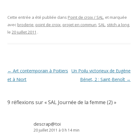
Cette entrée a été publiée dans
Point de croix / SAL
, et marquée
avec
broderie
,
point de croix
,
projet en commun
,
SAL
,
stitch a long
,
le
20 juillet 2011
.
Navigation
←
Art contemporain à Poitiers
Un Poilu victorieux de Eugène
des
et à Niort
Bénet, 2 : Saint-Benoît
→
articles
9 réflexions sur «
SAL Journée de la femme (2)
»
descrap@toi
20 juillet 2011 à 0 h 14 min