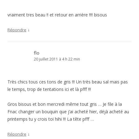
vraiment tres beau !! et retour en arrière !!!! bisous
↓
Répondre
flo
20 juillet 2011 à 4 h 22 min
Très chics tous ces tons de gris !!! Un très beau sal mais pas
le temps, trop de tentations ici et là pfff !!!
Gros bisous et bon mercredi même tout gris … Je file à la
Fnac changer un bouquin que j’ai acheté hier, déjà acheté au
printemps tu y crois toi hihi !!! La tête pfff …
↓
Répondre