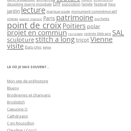
DIY
exposition
festival
famille
deuxième guerre mondiale
fleur
lecture
jardin
marque-page
monument commémoratif
patrimoine
Paris
oiseau
papier maison
pochette
point de croix
Poitiers
polar
projet en commun
SAL
rentrée littéraire
recyclage
stitch a long
Vienne
sculpture
tricot
visite
États-Unis
église
LÀ OÙ JE VAIS SOUVENT…
Mon site de préhistoire
Bluesy
Brodineries et charivaris
Brodstitch
Capucine O
Cathdragon
C en Roussillon
Claudine / Coco2