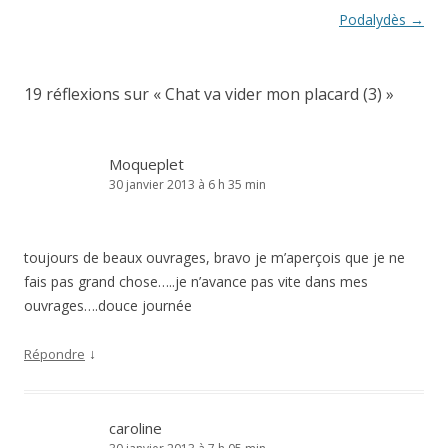
des
Podalydès
→
articles
19 réflexions sur «
Chat va vider mon placard (3)
»
Moqueplet
30 janvier 2013 à 6 h 35 min
toujours de beaux ouvrages, bravo je m’aperçois que je ne
fais pas grand chose…..je n’avance pas vite dans mes
ouvrages….douce journée
↓
Répondre
caroline