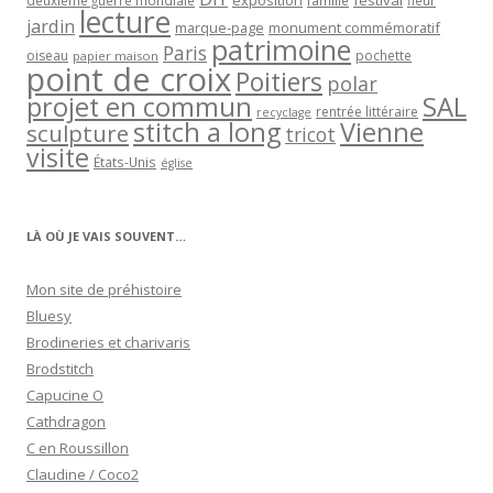
exposition
festival
famille
deuxième guerre mondiale
fleur
lecture
jardin
marque-page
monument commémoratif
patrimoine
Paris
oiseau
papier maison
pochette
point de croix
Poitiers
polar
projet en commun
SAL
rentrée littéraire
recyclage
stitch a long
Vienne
sculpture
tricot
visite
États-Unis
église
LÀ OÙ JE VAIS SOUVENT…
Mon site de préhistoire
Bluesy
Brodineries et charivaris
Brodstitch
Capucine O
Cathdragon
C en Roussillon
Claudine / Coco2