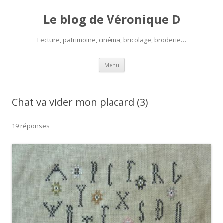
Le blog de Véronique D
Lecture, patrimoine, cinéma, bricolage, broderie…
Aller
Menu
au
contenu
Chat va vider mon placard (3)
19 réponses