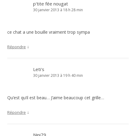
p'tite fée nougat
30 janvier 2013 à 18 h 28 min
ce chat a une bouille vraiment trop sympa
↓
Répondre
Leti's
30 janvier 2013 à 19 h 40 min
Qu’est qu’il est beau… J’aime beaucoup cet grille…
↓
Répondre
Nini79