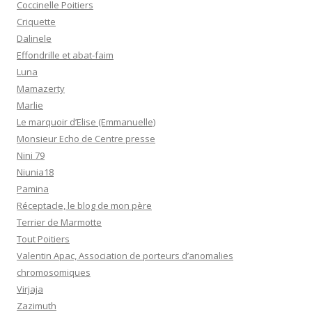
Coccinelle Poitiers
Criquette
Dalinele
Effondrille et abat-faim
Luna
Mamazerty
Marlie
Le marquoir d’Elise (Emmanuelle)
Monsieur Echo de Centre presse
Nini 79
Niunia18
Pamina
Réceptacle, le blog de mon père
Terrier de Marmotte
Tout Poitiers
Valentin Apac, Association de porteurs d’anomalies
chromosomiques
Virjaja
Zazimuth