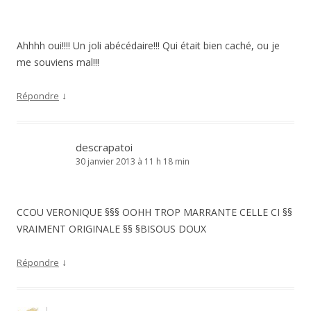
Ahhhh oui!!!! Un joli abécédaire!!! Qui était bien caché, ou je
me souviens mal!!!
↓
Répondre
descrapatoi
30 janvier 2013 à 11 h 18 min
CCOU VERONIQUE §§§ OOHH TROP MARRANTE CELLE CI §§
VRAIMENT ORIGINALE §§ §BISOUS DOUX
↓
Répondre