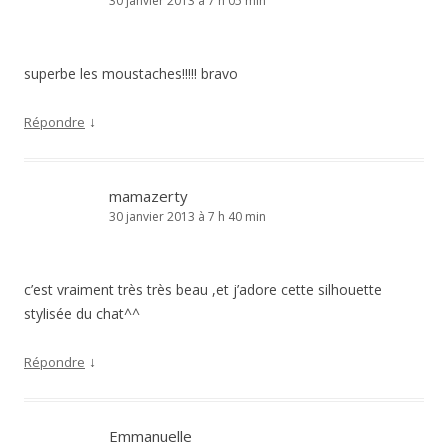
30 janvier 2013 à 7 h 05 min
superbe les moustaches!!!!! bravo
↓
Répondre
mamazerty
30 janvier 2013 à 7 h 40 min
c’est vraiment très très beau ,et j’adore cette silhouette
stylisée du chat^^
↓
Répondre
Emmanuelle