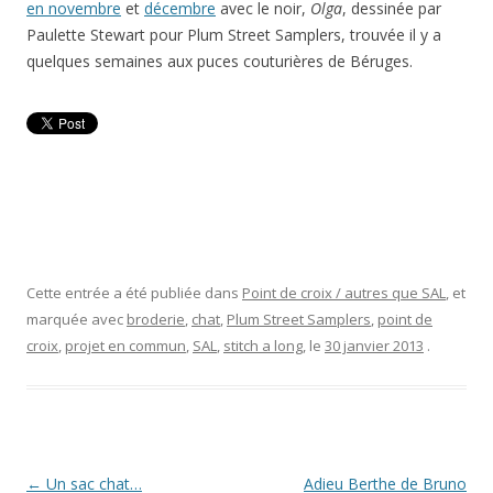
en novembre
et
décembre
avec le noir,
Olga
, dessinée par
Paulette Stewart pour Plum Street Samplers, trouvée il y a
quelques semaines aux puces couturières de Béruges.
Cette entrée a été publiée dans
Point de croix / autres que SAL
, et
marquée avec
broderie
,
chat
,
Plum Street Samplers
,
point de
croix
,
projet en commun
,
SAL
,
stitch a long
, le
30 janvier 2013
.
Navigation
←
Un sac chat…
Adieu Berthe de Bruno