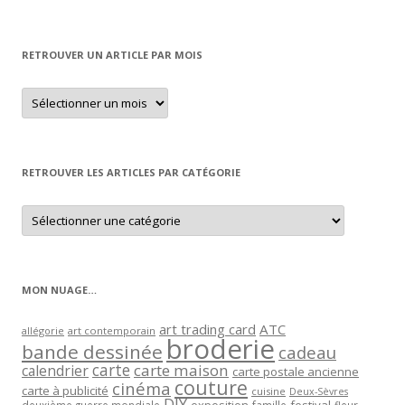
RETROUVER UN ARTICLE PAR MOIS
Retrouver
un
article
par
mois
RETROUVER LES ARTICLES PAR CATÉGORIE
Retrouver
les
articles
par
catégorie
MON NUAGE…
art trading card
ATC
allégorie
art contemporain
broderie
bande dessinée
cadeau
carte
carte maison
calendrier
carte postale ancienne
couture
cinéma
carte à publicité
cuisine
Deux-Sèvres
DIY