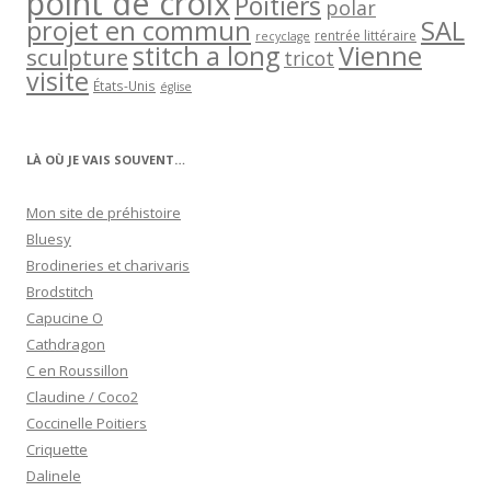
point de croix
Poitiers
polar
projet en commun
SAL
rentrée littéraire
recyclage
stitch a long
Vienne
sculpture
tricot
visite
États-Unis
église
LÀ OÙ JE VAIS SOUVENT…
Mon site de préhistoire
Bluesy
Brodineries et charivaris
Brodstitch
Capucine O
Cathdragon
C en Roussillon
Claudine / Coco2
Coccinelle Poitiers
Criquette
Dalinele