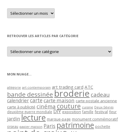
Retrouver
un
article
par
mois
RETROUVER LES ARTICLES PAR CATÉGORIE
Retrouver
les
articles
par
catégorie
MON NUAGE…
art trading card
ATC
allégorie
art contemporain
broderie
bande dessinée
cadeau
carte
carte maison
calendrier
carte postale ancienne
couture
cinéma
carte à publicité
cuisine
Deux-Sèvres
DIY
exposition
festival
famille
deuxième guerre mondiale
fleur
lecture
jardin
marque-page
monument commémoratif
patrimoine
Paris
oiseau
papier maison
pochette