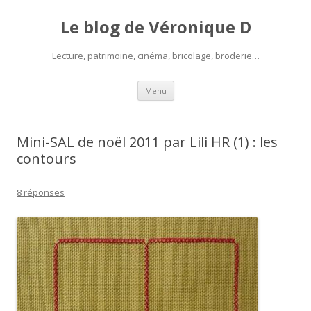
Le blog de Véronique D
Lecture, patrimoine, cinéma, bricolage, broderie…
Aller
Menu
au
contenu
Mini-SAL de noël 2011 par Lili HR (1) : les
contours
8 réponses