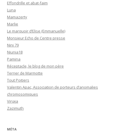
Effondrille et abat-faim
Luna
Mamazerty
Marlie
Le marquoir d’Elise (Emmanuelle)
Monsieur Echo de Centre presse
Nini 79
Niunia18
Pamina
Réceptacle, le blog de mon père
Terrier de Marmotte
Tout Poitiers
Valentin Apac, Association de porteurs d’anomalies
chromosomiques
Virjaja
Zazimuth
MÉTA