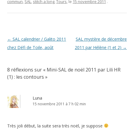
commun
,
SAL
,
stitch a long
,
Tours
, le
15 novembre 2011
.
Navigation
←
SAL calendrier / Galito 2011
SAL mystère de décembre
des
chez Défi de Toile, août
2011 par Hélène (1 et 2)
→
articles
8 réflexions sur «
Mini-SAL de noël 2011 par Lili HR
(1) : les contours
»
Luna
15 novembre 2011 à 7 h 02 min
Très joli début, la suite sera très noël, je suppose