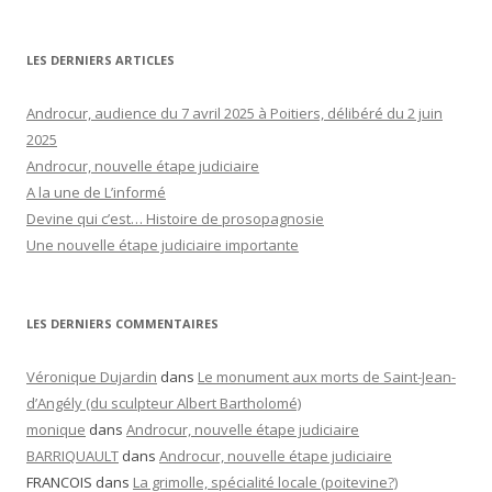
LES DERNIERS ARTICLES
Androcur, audience du 7 avril 2025 à Poitiers, délibéré du 2 juin
2025
Androcur, nouvelle étape judiciaire
A la une de L’informé
Devine qui c’est… Histoire de prosopagnosie
Une nouvelle étape judiciaire importante
LES DERNIERS COMMENTAIRES
Véronique Dujardin
dans
Le monument aux morts de Saint-Jean-
d’Angély (du sculpteur Albert Bartholomé)
monique
dans
Androcur, nouvelle étape judiciaire
BARRIQUAULT
dans
Androcur, nouvelle étape judiciaire
FRANCOIS
dans
La grimolle, spécialité locale (poitevine?)