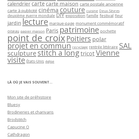
carte
carte maison
calendrier
carte postale ancienne
couture
cinéma
carte à publicité
cuisine
Deux-Sèvres
DIY
exposition
festival
famille
deuxième guerre mondiale
fleur
lecture
jardin
marque-page
monument commémoratif
patrimoine
Paris
oiseau
papier maison
pochette
point de croix
Poitiers
polar
projet en commun
SAL
rentrée littéraire
recyclage
stitch a long
Vienne
sculpture
tricot
visite
États-Unis
église
LÀ OÙ JE VAIS SOUVENT…
Mon site de préhistoire
Bluesy
Brodineries et charivaris
Brodstitch
Capucine O
Cathdragon