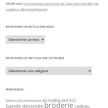
DROIN
dans
Le monument aux morts de Saint-Jean-d’Angély (du
sculpteur Albert Bartholomé)
RETROUVER UN ARTICLE PAR MOIS
Retrouver
un
article
par
mois
RETROUVER LES ARTICLES PAR CATÉGORIE
Retrouver
les
articles
par
catégorie
MON NUAGE…
art trading card
ATC
allégorie
art contemporain
broderie
bande dessinée
cadeau