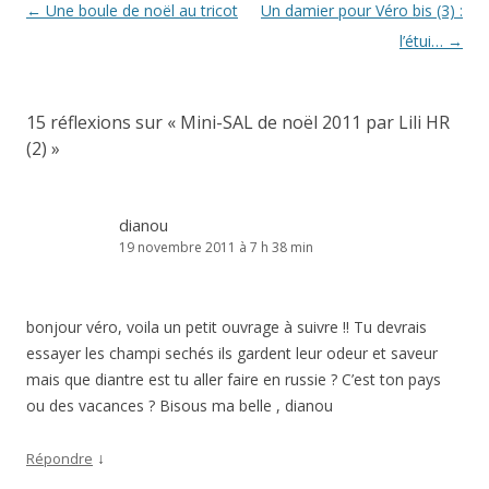
Navigation
←
Une boule de noël au tricot
Un damier pour Véro bis (3) :
des
l’étui…
→
articles
15 réflexions sur «
Mini-SAL de noël 2011 par Lili HR
(2)
»
dianou
19 novembre 2011 à 7 h 38 min
bonjour véro, voila un petit ouvrage à suivre !! Tu devrais
essayer les champi sechés ils gardent leur odeur et saveur
mais que diantre est tu aller faire en russie ? C’est ton pays
ou des vacances ? Bisous ma belle , dianou
↓
Répondre