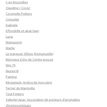
C en Roussillon
Claudine / Coco2
Coccinelle Poitiers
Criquette
Dalinele
Effondrille et abat-faim
Luna
Mamazerty
Marlie
Le marquoir d’Elise (Emmanuelle)
Monsieur Echo de Centre presse
Nini 79
Niunia18
Pamina
Réceptacle, le blog de mon père
Terrier de Marmotte
Tout Poitiers
Valentin Apac, Association de porteurs d’anomalies
chromosomiques