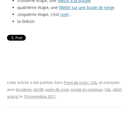
troisième étape, une
fillette à la bougie
quatrième étape, une
fillette sur une boule de neige
cinquième étape, c’est
noël
…
la finition
Cette entrée a été publiée dans
Point de croix / SAL
, et marquée
avec
broderie
,
Lili HR
,
point de croix
,
projet en commun
,
SAL
,
stitch
a long
, le
19 novembre 2011
.