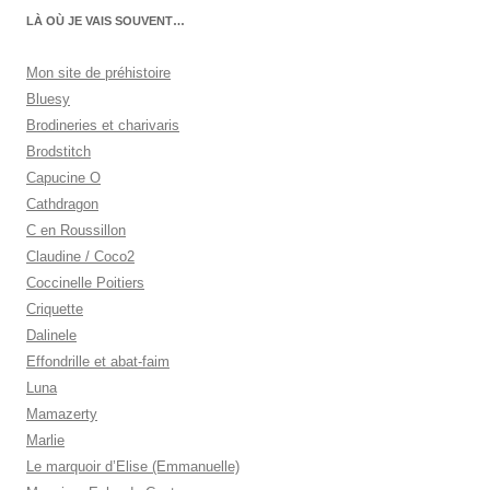
LÀ OÙ JE VAIS SOUVENT…
Mon site de préhistoire
Bluesy
Brodineries et charivaris
Brodstitch
Capucine O
Cathdragon
C en Roussillon
Claudine / Coco2
Coccinelle Poitiers
Criquette
Dalinele
Effondrille et abat-faim
Luna
Mamazerty
Marlie
Le marquoir d’Elise (Emmanuelle)