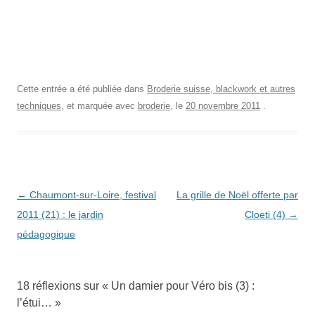
Cette entrée a été publiée dans
Broderie suisse, blackwork et autres
techniques
, et marquée avec
broderie
, le
20 novembre 2011
.
Navigation
←
Chaumont-sur-Loire, festival
La grille de Noël offerte par
des
2011 (21) : le jardin
Cloeti (4)
→
articles
pédagogique
18 réflexions sur «
Un damier pour Véro bis (3) :
l’étui…
»