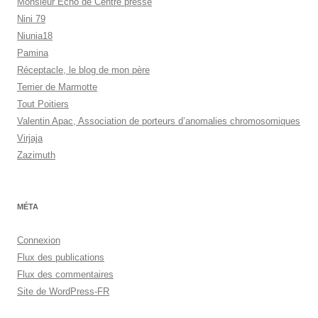
Monsieur Echo de Centre presse
Nini 79
Niunia18
Pamina
Réceptacle, le blog de mon père
Terrier de Marmotte
Tout Poitiers
Valentin Apac, Association de porteurs d’anomalies chromosomiques
Virjaja
Zazimuth
MÉTA
Connexion
Flux des publications
Flux des commentaires
Site de WordPress-FR