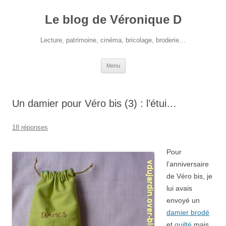
Le blog de Véronique D
Lecture, patrimoine, cinéma, bricolage, broderie…
Aller
Menu
au
contenu
Un damier pour Véro bis (3) : l’étui…
18 réponses
Pour
l’anniversaire
de Véro bis, je
lui avais
envoyé un
damier brodé
et
quilté
mais