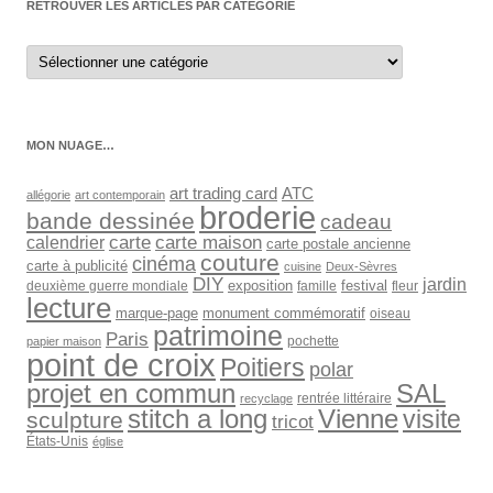
RETROUVER LES ARTICLES PAR CATÉGORIE
Retrouver
les
articles
par
catégorie
MON NUAGE…
art trading card
ATC
allégorie
art contemporain
broderie
bande dessinée
cadeau
carte
carte maison
calendrier
carte postale ancienne
couture
cinéma
carte à publicité
cuisine
Deux-Sèvres
DIY
jardin
exposition
festival
deuxième guerre mondiale
famille
fleur
lecture
marque-page
monument commémoratif
oiseau
patrimoine
Paris
pochette
papier maison
point de croix
Poitiers
polar
SAL
projet en commun
rentrée littéraire
recyclage
stitch a long
Vienne
visite
sculpture
tricot
États-Unis
église