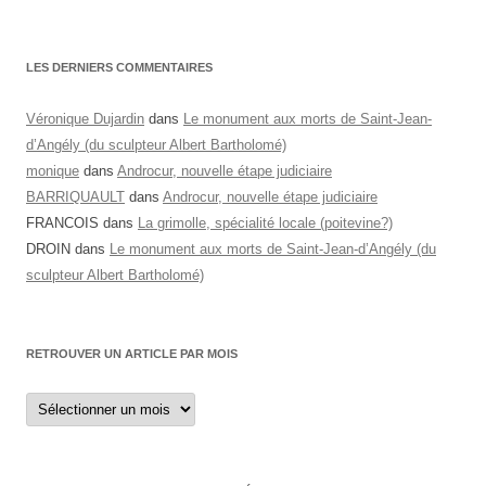
LES DERNIERS COMMENTAIRES
Véronique Dujardin
dans
Le monument aux morts de Saint-Jean-
d’Angély (du sculpteur Albert Bartholomé)
monique
dans
Androcur, nouvelle étape judiciaire
BARRIQUAULT
dans
Androcur, nouvelle étape judiciaire
FRANCOIS
dans
La grimolle, spécialité locale (poitevine?)
DROIN
dans
Le monument aux morts de Saint-Jean-d’Angély (du
sculpteur Albert Bartholomé)
RETROUVER UN ARTICLE PAR MOIS
Retrouver
un
article
par
mois