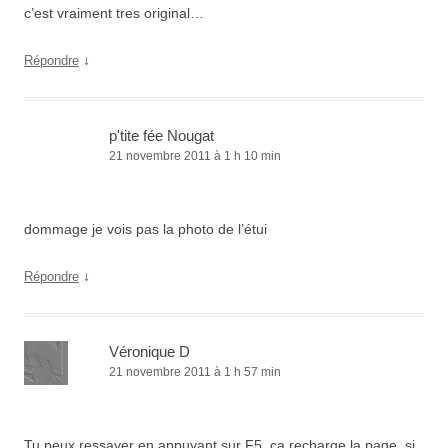
c’est vraiment tres original…
↓
Répondre
p'tite fée Nougat
21 novembre 2011 à 1 h 10 min
dommage je vois pas la photo de l’étui
↓
Répondre
Véronique D
21 novembre 2011 à 1 h 57 min
Tu peux ressayer en appuyant sur F5, ça recharge la page, si