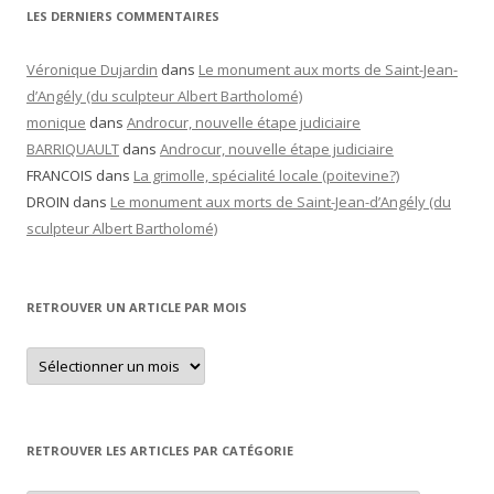
LES DERNIERS COMMENTAIRES
Véronique Dujardin
dans
Le monument aux morts de Saint-Jean-
d’Angély (du sculpteur Albert Bartholomé)
monique
dans
Androcur, nouvelle étape judiciaire
BARRIQUAULT
dans
Androcur, nouvelle étape judiciaire
FRANCOIS
dans
La grimolle, spécialité locale (poitevine?)
DROIN
dans
Le monument aux morts de Saint-Jean-d’Angély (du
sculpteur Albert Bartholomé)
RETROUVER UN ARTICLE PAR MOIS
Retrouver
un
article
par
mois
RETROUVER LES ARTICLES PAR CATÉGORIE