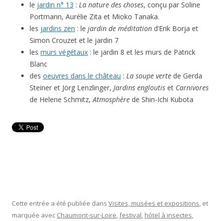
le
jardin n° 13
:
La nature des choses
, conçu par Soline
Portmann, Aurélie Zita et Mioko Tanaka.
les
jardins zen
: le
jardin de méditation
d’Erik Borja et
Simon Crouzet et le jardin 7
les
murs végétaux
: le jardin 8 et les murs de Patrick
Blanc
des
oeuvres dans le château
:
La soupe verte
de Gerda
Steiner et Jörg Lenzlinger,
Jardins engloutis
et
Carnivores
de Helene Schmitz,
Atmosphère
de Shin-Ichi Kubota
Cette entrée a été publiée dans
Visites, musées et expositions
, et
marquée avec
Chaumont-sur-Loire
,
festival
,
hôtel à insectes
,