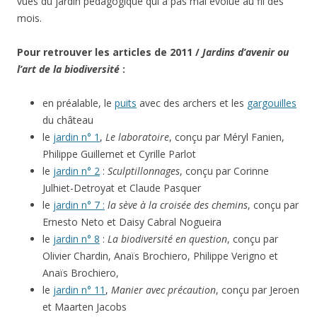
vues du jardin pédagogique qui a pas mal évolué au fil des
mois.
Pour retrouver les articles de 2011 /
Jardins d’avenir ou
l’art de la biodiversité
:
en préalable, le
puits
avec des archers et les
gargouilles
du château
le
jardin n° 1
,
Le laboratoire
, conçu par Méryl Fanien,
Philippe Guillemet et Cyrille Parlot
le
jardin n° 2
:
Sculptillonnages
, conçu par Corinne
Julhiet-Detroyat et Claude Pasquer
le
jardin n° 7 :
la sève à la croisée des chemins
, conçu par
Ernesto Neto et Daisy Cabral Nogueira
le
jardin n° 8
:
La biodiversité en question
, conçu par
Olivier Chardin, Anaïs Brochiero, Philippe Verigno et
Anaïs Brochiero,
le
jardin n° 11
,
Manier avec précaution
, conçu par Jeroen
et Maarten Jacobs