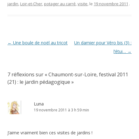
jardin
,
Loir-et-Cher
,
potager au carré
,
visite
, le
19 novembre 2011
.
Navigation
←
Une boule de noël au tricot
Un damier pour Véro bis (3) :
des
l’étui…
→
articles
7 réflexions sur «
Chaumont-sur-Loire, festival 2011
(21) : le jardin pédagogique
»
Luna
19 novembre 2011 à 3 h 59 min
J’aime vraiment bien ces visites de jardins !