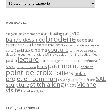
Retrouver
les
articles
par
catégorie
MON NUAGE…
art trading card
ATC
allégorie
art contemporain
broderie
bande dessinée
cadeau
carte
carte maison
calendrier
carte postale ancienne
couture
cinéma
carte à publicité
cuisine
Deux-Sèvres
DIY
exposition
festival
famille
deuxième guerre mondiale
fleur
lecture
jardin
marque-page
monument commémoratif
patrimoine
Paris
oiseau
papier maison
pochette
point de croix
Poitiers
polar
projet en commun
SAL
rentrée littéraire
recyclage
stitch a long
Vienne
sculpture
tricot
visite
États-Unis
église
LÀ OÙ JE VAIS SOUVENT…