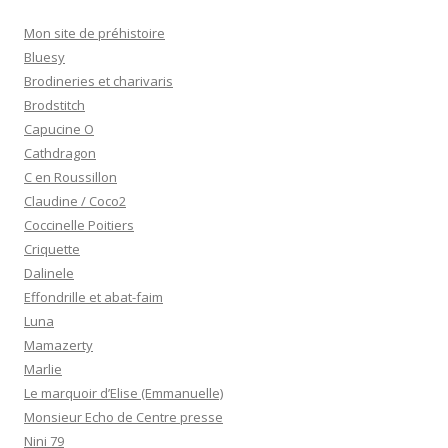
Mon site de préhistoire
Bluesy
Brodineries et charivaris
Brodstitch
Capucine O
Cathdragon
C en Roussillon
Claudine / Coco2
Coccinelle Poitiers
Criquette
Dalinele
Effondrille et abat-faim
Luna
Mamazerty
Marlie
Le marquoir d’Elise (Emmanuelle)
Monsieur Echo de Centre presse
Nini 79