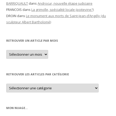
BARRIQUAULT
dans
Androcur, nouvelle étape judiciaire
FRANCOIS
dans
La grimolle, spécialité locale (poitevine?)
DROIN
dans
Le monument aux morts de Saint-Jean-d’Angély (du
sculpteur Albert Bartholomé)
RETROUVER UN ARTICLE PAR MOIS
Retrouver
un
article
par
mois
RETROUVER LES ARTICLES PAR CATÉGORIE
Retrouver
les
articles
par
catégorie
MON NUAGE…