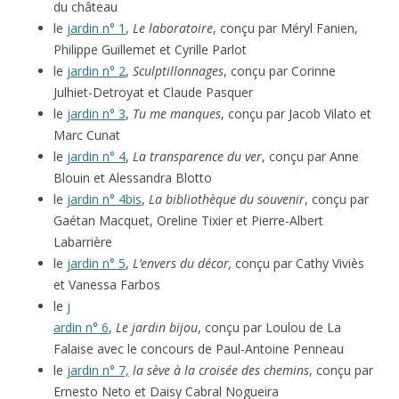
du château
le
jardin n° 1
,
Le laboratoire
, conçu par Méryl Fanien,
Philippe Guillemet et Cyrille Parlot
le
jardin n° 2
,
Sculptillonnages
, conçu par Corinne
Julhiet-Detroyat et Claude Pasquer
le
jardin n° 3
,
Tu me manques
, conçu par Jacob Vilato et
Marc Cunat
le
jardin n° 4
,
La transparence du ver
, conçu par Anne
Blouin et Alessandra Blotto
le
jardin n° 4bis
,
La bibliothèque du souvenir
, conçu par
Gaétan Macquet, Oreline Tixier et Pierre-Albert
Labarrière
le
jardin n° 5
,
L’envers du décor,
conçu par Cathy Viviès
et Vanessa Farbos
le
j
ardin n° 6
,
Le jardin bijou
, conçu par Loulou de La
Falaise avec le concours de Paul-Antoine Penneau
le
jardin n° 7,
la sève à la croisée des chemins
, conçu par
Ernesto Neto et Daisy Cabral Nogueira