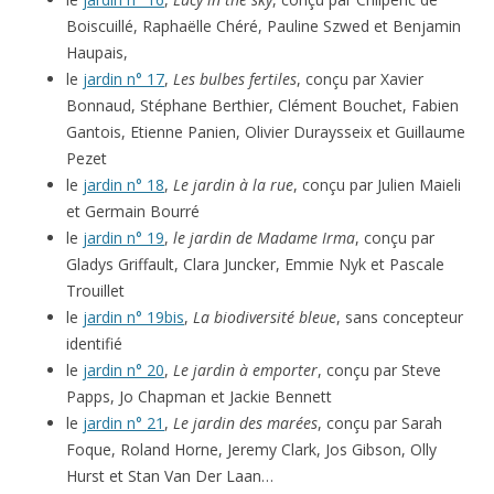
Boiscuillé, Raphaëlle Chéré, Pauline Szwed et Benjamin
Haupais,
le
jardin n° 17
,
Les bulbes fertiles
, conçu par Xavier
Bonnaud, Stéphane Berthier, Clément Bouchet, Fabien
Gantois, Etienne Panien, Olivier Duraysseix et Guillaume
Pezet
le
jardin n° 18
,
Le jardin à la rue
, conçu par Julien Maieli
et Germain Bourré
le
jardin n° 19
,
le jardin de Madame Irma
, conçu par
Gladys Griffault, Clara Juncker, Emmie Nyk et Pascale
Trouillet
le
jardin n° 19bis
,
La biodiversité bleue
, sans concepteur
identifié
le
jardin n° 20
,
Le jardin à emporter
, conçu par Steve
Papps, Jo Chapman et Jackie Bennett
le
jardin n° 21
,
Le jardin des marées
, conçu par Sarah
Foque, Roland Horne, Jeremy Clark, Jos Gibson, Olly
Hurst et Stan Van Der Laan…