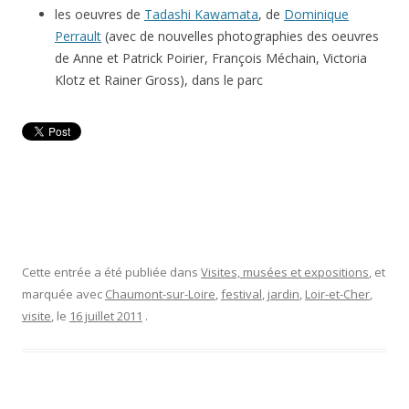
les oeuvres de
Tadashi Kawamata
, de
Dominique
Perrault
(avec de nouvelles photographies des oeuvres
de Anne et Patrick Poirier, François Méchain, Victoria
Klotz et Rainer Gross), dans le parc
Cette entrée a été publiée dans
Visites, musées et expositions
, et
marquée avec
Chaumont-sur-Loire
,
festival
,
jardin
,
Loir-et-Cher
,
visite
, le
16 juillet 2011
.