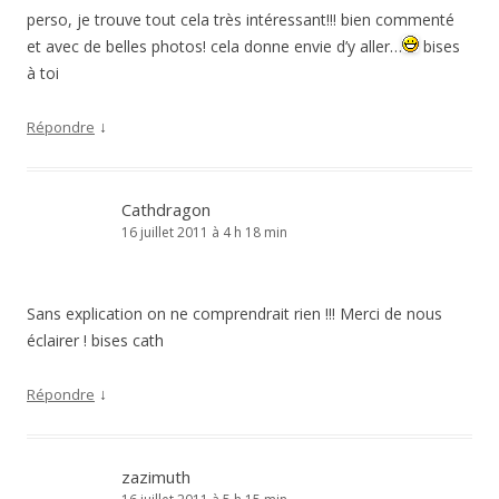
perso, je trouve tout cela très intéressant!!! bien commenté
et avec de belles photos! cela donne envie d’y aller…
bises
à toi
↓
Répondre
Cathdragon
16 juillet 2011 à 4 h 18 min
Sans explication on ne comprendrait rien !!! Merci de nous
éclairer ! bises cath
↓
Répondre
zazimuth