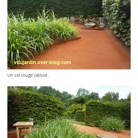
Un sol rouge ratissé…