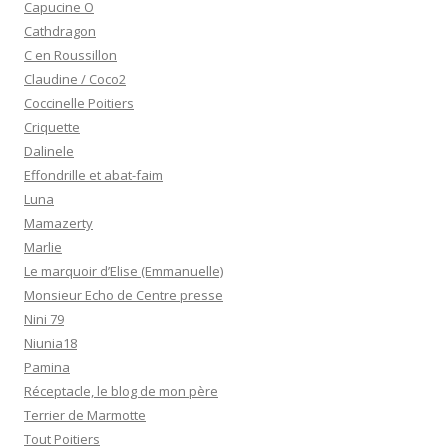
Capucine O
Cathdragon
C en Roussillon
Claudine / Coco2
Coccinelle Poitiers
Criquette
Dalinele
Effondrille et abat-faim
Luna
Mamazerty
Marlie
Le marquoir d’Elise (Emmanuelle)
Monsieur Echo de Centre presse
Nini 79
Niunia18
Pamina
Réceptacle, le blog de mon père
Terrier de Marmotte
Tout Poitiers