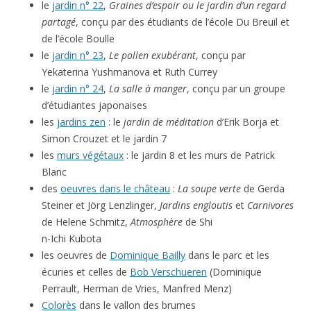
le
jardin n° 22
,
Graines d’espoir ou le jardin d’un regard
partagé
, conçu par des étudiants de l’école Du Breuil et
de l’école Boulle
le
jardin n° 23
,
Le pollen exubérant
, conçu par
Yekaterina Yushmanova et Ruth Currey
le
jardin n° 24
,
La salle à manger
, conçu par un groupe
d’étudiantes japonaises
les
jardins zen
: le
jardin de méditation
d’Erik Borja et
Simon Crouzet et le jardin 7
les
murs végétaux
: le jardin 8 et les murs de Patrick
Blanc
des
oeuvres dans le château
:
La soupe verte
de Gerda
Steiner et Jörg Lenzlinger,
Jardins engloutis
et
Carnivores
de Helene Schmitz,
Atmosphère
de Shi
n-Ichi Kubota
les oeuvres de
Dominique Bailly
dans le parc et les
écuries et celles de
Bob Verschueren
(Dominique
Perrault, Herman de Vries, Manfred Menz)
Colorès
dans le vallon des brumes