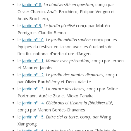
le
jardin n° 8
,
La biodiversité en question
, conçu par
Olivier Chardin, Anaïs Brochiero, Philippe Verigno et
Anaïs Brochiero,
le
jardin n° 9
,
Le jardin pixélisé
conçu par Mattéo
Pernigo et Claudio Benna
le
jardin n° 10
,
Le jardin méditerranéen
conçu par les
équipes du festival en liaison avec les étudiants de
l’Institut national d’horticulture d’Angers
le
jardin n° 11
,
Manier avec précaution
, conçu par Jeroen
et Maarten Jacobs
le
jardin n° 12
,
Le jardin des plantes disparues
, conçu
par Olivier Barthélémy et Denis Valette
le
jardin n° 13
,
La nature des choses
, conçu par Soline
Portmann, Aurélie Zita et Mioko Tanaka.
le
jardin n° 14
,
Célébrons et tissons la [bio]diversité
,
conçu par Manon Bordet-Chavanes
le
jardin n° 15
,
Entre ciel et terre
, conçu par Wang
Xiangrong
le
jardin n° 16
,
Lucy in the sky
, conçu par Chilpéric de