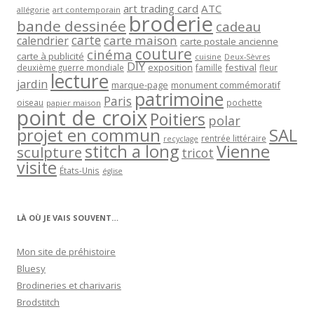
art trading card
ATC
allégorie
art contemporain
broderie
bande dessinée
cadeau
carte
carte maison
calendrier
carte postale ancienne
couture
cinéma
carte à publicité
cuisine
Deux-Sèvres
DIY
exposition
festival
famille
deuxième guerre mondiale
fleur
lecture
jardin
marque-page
monument commémoratif
patrimoine
Paris
oiseau
papier maison
pochette
point de croix
Poitiers
polar
projet en commun
SAL
rentrée littéraire
recyclage
stitch a long
Vienne
sculpture
tricot
visite
États-Unis
église
LÀ OÙ JE VAIS SOUVENT…
Mon site de préhistoire
Bluesy
Brodineries et charivaris
Brodstitch