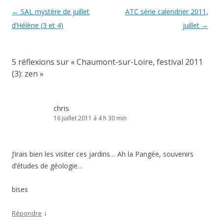
Navigation
←
SAL mystère de juillet
ATC série calendrier 2011,
des
d’Hélène (3 et 4)
juillet
→
articles
5 réflexions sur «
Chaumont-sur-Loire, festival 2011
(3): zen
»
chris
16 juillet 2011 à 4 h 30 min
J’irais bien les visiter ces jardins… Ah la Pangée, souvenirs
d’études de géologie…
bises
↓
Répondre