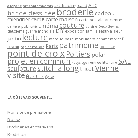
art trading card
ATC
allégorie
art contemporain
broderie
bande dessinée
cadeau
carte
carte maison
calendrier
carte postale ancienne
couture
cinéma
carte à publicité
cuisine
Deux-Sèvres
DIY
exposition
festival
famille
deuxième guerre mondiale
fleur
lecture
jardin
marque-page
monument commémoratif
patrimoine
Paris
oiseau
papier maison
pochette
point de croix
Poitiers
polar
projet en commun
SAL
rentrée littéraire
recyclage
stitch a long
Vienne
sculpture
tricot
visite
États-Unis
église
LÀ OÙ JE VAIS SOUVENT…
Mon site de préhistoire
Bluesy
Brodineries et charivaris
Brodstitch