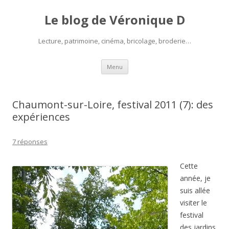
Le blog de Véronique D
Lecture, patrimoine, cinéma, bricolage, broderie…
Aller
Menu
au
contenu
Chaumont-sur-Loire, festival 2011 (7): des
expériences
7 réponses
Cette
année, je
suis allée
visiter le
festival
des jardins