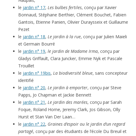
Haupais,
le
jardin n° 17
,
Les bulbes fertiles
, conçu par Xavier
Bonnaud, Stéphane Berthier, Clément Bouchet, Fabien
Gantois, Etienne Panien, Olivier Duraysseix et Guillaume
Pezet
le
jardin n° 18
,
Le jardin à la rue
, conçu par Julien Maieli
et Germain Bourré
le
jardin n° 19
,
le jardin de Madame Irma
, conçu par
Gladys Griffault, Clara Juncker, Emmie Nyk et Pascale
Trouillet
le
jardin n° 19bis
,
La biodiversité bleue
, sans concepteur
identifié
le
jardin n° 20
,
Le jardin à emporter
, conçu par Steve
Papps, Jo Chapman et Jackie Bennett
le
jardin n° 21
,
Le jardin des marées
, conçu par Sarah
Foque, Roland Horne, Jeremy Clark, Jos Gibson, Olly
Hurst et Stan Van Der Laan…
le
jardin n° 22
,
Graines d’espoir ou le jardin d’un regard
partagé
, conçu par des étudiants de l’école Du Breuil et