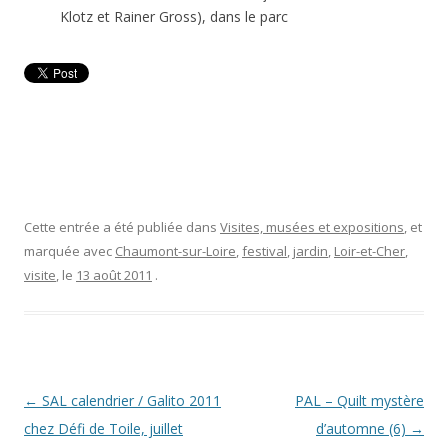
Klotz et Rainer Gross), dans le parc
Cette entrée a été publiée dans
Visites, musées et expositions
, et
marquée avec
Chaumont-sur-Loire
,
festival
,
jardin
,
Loir-et-Cher
,
visite
, le
13 août 2011
.
Navigation
←
SAL calendrier / Galito 2011
PAL – Quilt mystère
des
chez Défi de Toile, juillet
d’automne (6)
→