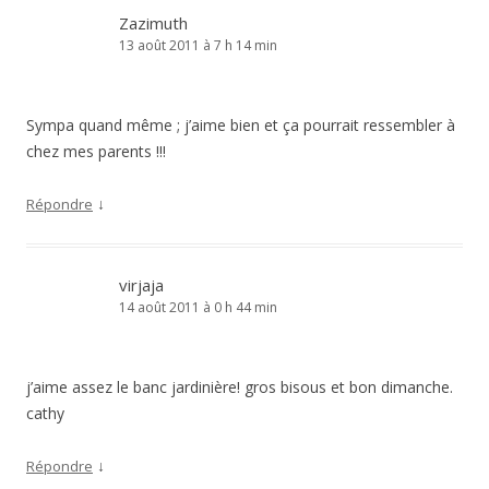
Zazimuth
13 août 2011 à 7 h 14 min
Sympa quand même ; j’aime bien et ça pourrait ressembler à
chez mes parents !!!
↓
Répondre
virjaja
14 août 2011 à 0 h 44 min
j’aime assez le banc jardinière! gros bisous et bon dimanche.
cathy
↓
Répondre