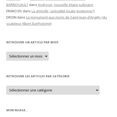
BARRIQUAULT
dans
Androcur, nouvelle étape judiciaire
FRANCOIS
dans
La grimolle, spécialité locale (poitevine?)
DROIN
dans
Le monument aux morts de Saint-Jean-d’Angély (du
sculpteur Albert Bartholomé)
RETROUVER UN ARTICLE PAR MOIS
Retrouver
un
article
par
mois
RETROUVER LES ARTICLES PAR CATÉGORIE
Retrouver
les
articles
par
catégorie
MON NUAGE…