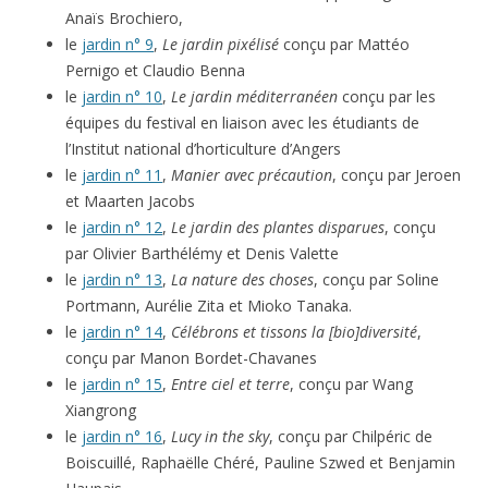
Anaïs Brochiero,
le
jardin n° 9
,
Le jardin pixélisé
conçu par Mattéo
Pernigo et Claudio Benna
le
jardin n° 10
,
Le jardin méditerranéen
conçu par les
équipes du festival en liaison avec les étudiants de
l’Institut national d’horticulture d’Angers
le
jardin n° 11
,
Manier avec précaution
, conçu par Jeroen
et Maarten Jacobs
le
jardin n° 12
,
Le jardin des plantes disparues
, conçu
par Olivier Barthélémy et Denis Valette
le
jardin n° 13
,
La nature des choses
, conçu par Soline
Portmann, Aurélie Zita et Mioko Tanaka.
le
jardin n° 14
,
Célébrons et tissons la [bio]diversité
,
conçu par Manon Bordet-Chavanes
le
jardin n° 15
,
Entre ciel et terre
, conçu par Wang
Xiangrong
le
jardin n° 16
,
Lucy in the sky
, conçu par Chilpéric de
Boiscuillé, Raphaëlle Chéré, Pauline Szwed et Benjamin