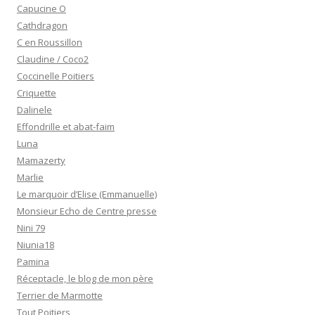
Capucine O
Cathdragon
C en Roussillon
Claudine / Coco2
Coccinelle Poitiers
Criquette
Dalinele
Effondrille et abat-faim
Luna
Mamazerty
Marlie
Le marquoir d’Elise (Emmanuelle)
Monsieur Echo de Centre presse
Nini 79
Niunia18
Pamina
Réceptacle, le blog de mon père
Terrier de Marmotte
Tout Poitiers