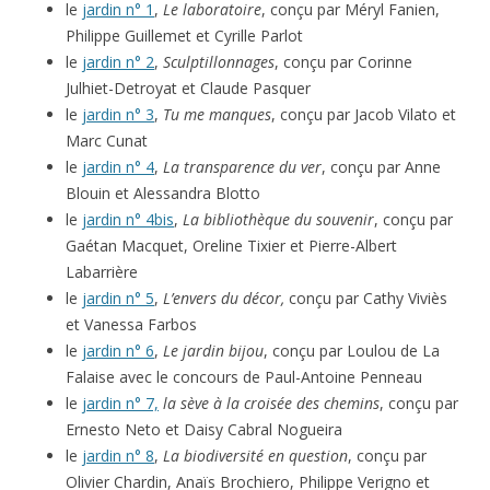
le
jardin n° 1
,
Le laboratoire
, conçu par Méryl Fanien,
Philippe Guillemet et Cyrille Parlot
le
jardin n° 2
,
Sculptillonnages
, conçu par Corinne
Julhiet-Detroyat et Claude Pasquer
le
jardin n° 3
,
Tu me manques
, conçu par Jacob Vilato et
Marc Cunat
le
jardin n° 4
,
La transparence du ver
, conçu par Anne
Blouin et Alessandra Blotto
le
jardin n° 4bis
,
La bibliothèque du souvenir
, conçu par
Gaétan Macquet, Oreline Tixier et Pierre-Albert
Labarrière
le
jardin n° 5
,
L’envers du décor,
conçu par Cathy Viviès
et Vanessa Farbos
le
jardin n° 6
,
Le jardin bijou
, conçu par Loulou de La
Falaise avec le concours de Paul-Antoine Penneau
le
jardin n° 7,
la sève à la croisée des chemins
, conçu par
Ernesto Neto et Daisy Cabral Nogueira
le
jardin n° 8
,
La biodiversité en question
, conçu par
Olivier Chardin, Anaïs Brochiero, Philippe Verigno et