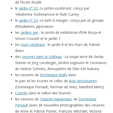
de l’école Boulle
le
jardin n° 23
,
Le pollen exubérant
, conçu par
Yekaterina Yushmanova et Ruth Currey
le
jardin n° 24
,
La salle à manger
, conçu par un groupe
d’étudiantes japonaises
les
jardins zen
: le
jardin de méditation
d’Erik Borja et
Simon Crouzet et le jardin 7
les
murs végétaux
: le jardin 8 et les murs de Patrick
Blanc
des
oeuvres dans le château
:
La soupe verte
de Gerda
Steiner et Jörg Lenzlinger,
Jardins engloutis
et
Carnivores
de Helene Schmitz,
Atmosphère
de Shin-Ichi Kubota
les oeuvres de
Dominique Bailly
dans
le parc et les écuries et celles de
Bob Verschueren
(Dominique Perrault, Herman de Vries, Manfred Menz)
Colorès
dans le vallon des brumes
les oeuvres de
Tadashi Kawamata
, de
Dominique
Perrault
(avec de nouvelles photographies des oeuvres
de Anne et Patrick Poirier, François Méchain, Victoria