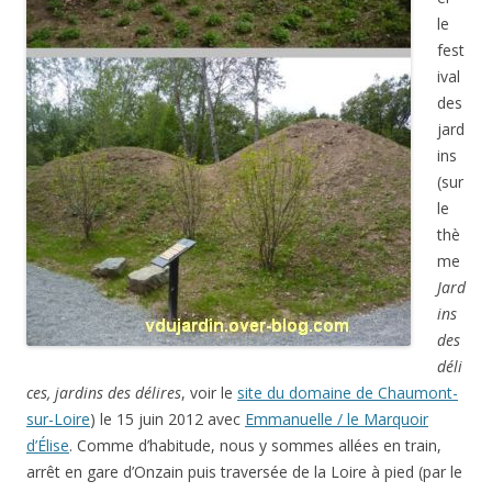
le
fest
ival
des
jard
ins
(sur
le
thè
me
Jard
ins
des
déli
ces, jardins des délires
, voir le
site du domaine de Chaumont-
sur-Loire
) le 15 juin 2012 avec
Emmanuelle / le Marquoir
d’Élise
. Comme d’habitude, nous y sommes allées en train,
arrêt en gare d’Onzain puis traversée de la Loire à pied (par le