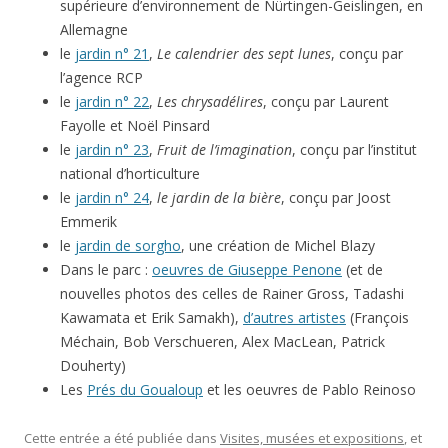
supérieure d’environnement de Nürtingen-Geislingen, en
Allemagne
le
jardin n° 21
,
Le calendrier des sept lunes
, conçu par
l’agence RCP
le
jardin n° 22
,
Les chrysadélires
, conçu par Laurent
Fayolle et Noël Pinsard
le
jardin n° 23
,
Fruit de l’imagination
, conçu par l’institut
national d’horticulture
le
jardin n° 24
,
le jardin de la bière
, conçu par Joost
Emmerik
le
jardin de sorgho
, une création de Michel Blazy
Dans le parc :
oeuvres de Giuseppe Penone
(et de
nouvelles photos des celles de Rainer Gross, Tadashi
Kawamata et Erik Samakh),
d’autres artistes
(François
Méchain, Bob Verschueren, Alex MacLean, Patrick
Douherty)
Les
Prés du Goualoup
et les oeuvres de Pablo Reinoso
Cette entrée a été publiée dans
Visites, musées et expositions
, et