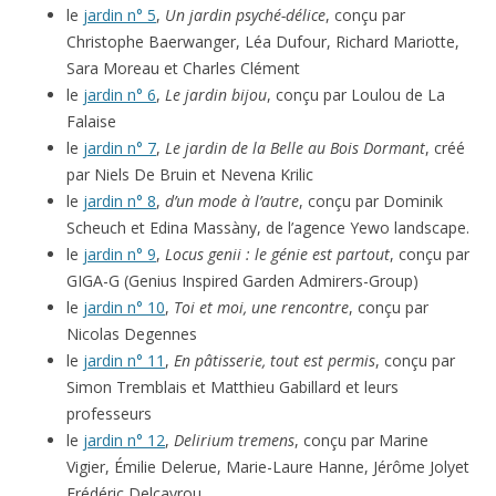
le
jardin n° 5
,
Un jardin psyché-délice
, conçu par
Christophe Baerwanger, Léa Dufour, Richard Mariotte,
Sara Moreau et Charles Clément
le
jardin n° 6
,
Le jardin bijou
, conçu par Loulou de La
Falaise
le
jardin n° 7
,
Le jardin de la Belle au Bois Dormant
, créé
par Niels De Bruin et Nevena Krilic
le
jardin n° 8
,
d’un mode à l’autre
, conçu par Dominik
Scheuch et Edina Massàny, de l’agence Yewo landscape.
le
jardin n° 9
,
Locus genii : le génie est partout
, conçu par
GIGA-G (Genius Inspired Garden Admirers-Group)
le
jardin n° 10
,
Toi et moi, une rencontre
, conçu par
Nicolas Degennes
le
jardin n° 11
,
En pâtisserie, tout est permis
, conçu par
Simon Tremblais et Matthieu Gabillard et leurs
professeurs
le
jardin n° 12
,
Delirium tremens
, conçu par Marine
Vigier, Émilie Delerue, Marie-Laure Hanne, Jérôme Jolyet
Frédéric Delcayrou