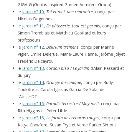
GIGA-G (Genius Inspired Garden Admirers-Group)
le
jardin n° 10
,
Toi et moi, une rencontre
, conçu par
Nicolas Degennes
le
jardin n° 11
,
En pâtisserie, tout est permis
, conçu par
Simon Tremblais et Matthieu Gabillard et leurs
professeurs
le
jardin n° 12
,
Delirium tremens
, conçu par Marine
Vigier, Émilie Delerue, Marie-Laure Hanne, Jérôme Jolyet
Frédéric Delcayrou
le
jardin n° 13
,
Cordon bleu / Le Jardin
d’Alain Passard et
du jury
le
jardin n° 14
,
Orange mécanique
, conçu par Rudy
Toulotte et Carola Iglesias Garcia De Sola, de
l’AtelierDT
le
jardin n° 15
,
Paradis terrestre / Mag mell
, conçu par
Rita Higgins et Peter Little
le
jardin n° 16
,
Le jardin des renards rouges
, conçu par
Katya Crawford, Susan Frye et Veree Parker Simons
le
jardin n° 17
,
émeraude
, conçu par Dauphins