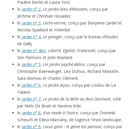
Pauline Bertin et Laura Yoro
le
jardin n° 2
,
Le jardin bleu d’Absolem
, conçu par
Jérôme et Christian Houadec
le
jardin n° 3
,
Lèche-vitrine
, conçu par Benjamin Jardel et
Nicolas Epaillard et Yohimbé
le
jardin n° 4
,
Le potager
, conçu par le bureau d’études
de Gally
le
jardin n° 4bis
,
Liberté, Egalité, Fraternité
, conçu par
Sim Flemons et John Warland
le
jardin n° 5
,
Un jardin psyché-délice
, conçu par
Christophe Baerwanger, Léa Dufour, Richard Mariotte,
Sara Moreau et Charles Clément
le
jardin n° 6
,
Le jardin bijou
, conçu par Loulou de La
Falaise
le
jardin n° 7
,
Le jardin de la Belle au Bois Dormant
, créé
par Niels De Bruin et Nevena Krilic
le
jardin n° 8
,
d’un mode à l’autre
, conçu par Dominik
Scheuch et Edina Massàny, de l’agence Yewo landscape.
le
jardin n° 9
,
Locus genii : le génie est partout
, conçu par