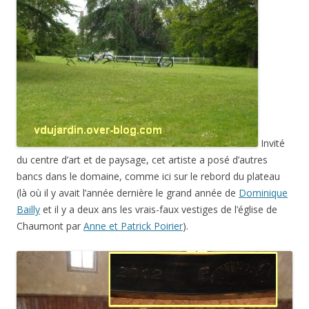
Invité
du centre d’art et de paysage, cet artiste a posé d’autres
bancs dans le domaine, comme ici sur le rebord du plateau
(là où il y avait l’année dernière le grand année de
Dominique
Bailly
et il y a deux ans les vrais-faux vestiges de l’église de
Chaumont par
Anne et Patrick Poirier
).