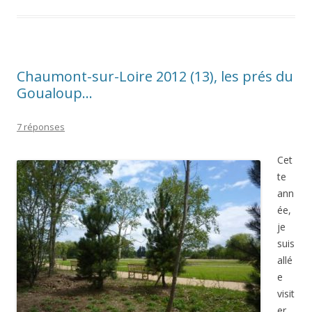
Chaumont-sur-Loire 2012 (13), les prés du
Goualoup…
7 réponses
Cet
te
ann
ée,
je
suis
allé
e
visit
er