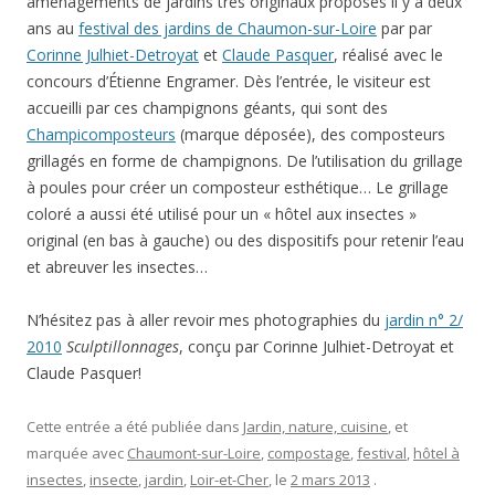
aménagements de jardins très originaux proposés il y a deux
ans au
festival des jardins de Chaumon-sur-Loire
par par
Corinne Julhiet-Detroyat
et
Claude Pasquer
, réalisé avec le
concours d’Étienne Engramer. Dès l’entrée, le visiteur est
accueilli par ces champignons géants, qui sont des
Champicomposteurs
(marque déposée), des composteurs
grillagés en forme de champignons. De l’utilisation du grillage
à poules pour créer un composteur esthétique… Le grillage
coloré a aussi été utilisé pour un « hôtel aux insectes »
original (en bas à gauche) ou des dispositifs pour retenir l’eau
et abreuver les insectes…
N’hésitez pas à aller revoir mes photographies du
jardin n° 2/
2010
Sculptillonnages
, conçu par Corinne Julhiet-Detroyat et
Claude Pasquer!
Cette entrée a été publiée dans
Jardin, nature, cuisine
, et
marquée avec
Chaumont-sur-Loire
,
compostage
,
festival
,
hôtel à
insectes
,
insecte
,
jardin
,
Loir-et-Cher
, le
2 mars 2013
.