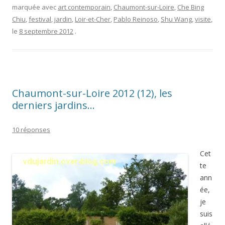
marquée avec
art contemporain
,
Chaumont-sur-Loire
,
Che Bing
Chiu
,
festival
,
jardin
,
Loir-et-Cher
,
Pablo Reinoso
,
Shu Wang
,
visite
,
le
8 septembre 2012
.
Chaumont-sur-Loire 2012 (12), les
derniers jardins…
10 réponses
Cet
te
ann
ée,
je
suis