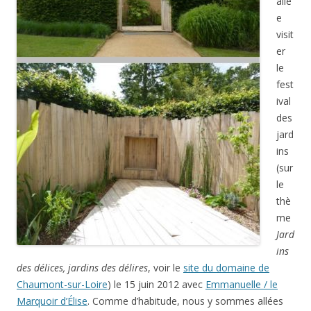
allé
e
visit
er
le
fest
ival
des
jard
ins
(sur
le
thè
me
Jard
ins
des délices, jardins des délires
, voir le
site du domaine de
Chaumont-sur-Loire
) le 15 juin 2012 avec
Emmanuelle / le
Marquoir d’Élise
. Comme d’habitude, nous y sommes allées