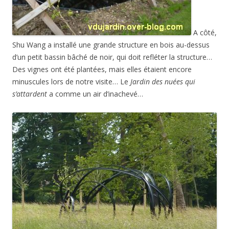
A côté,
Shu Wang a installé une grande structure en bois au-dessus
d’un petit bassin bâché de noir, qui doit refléter la structure…
Des vignes ont été plantées, mais elles étaient encore
minuscules lors de notre visite… Le
Jardin des nuées qui
s’attardent
a comme un air d’inachevé…