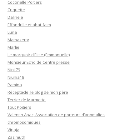
Coccinelle Poitiers
Criquette
Dalinele
Effondrille et abat-faim
Luna
Mamazerty
Marlie
Le marquoir d’Elise (Emmanuelle)
Monsieur Echo de Centre presse
Nini 79
Niunia18
Pamina
Réceptacle, le blog de mon père
Terrier de Marmotte
Tout Poitiers
Valentin Apac, Association de porteurs d’anomalies
chromosomiques
Virjaja
Zazimuth