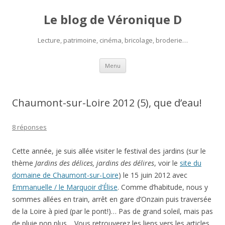
Le blog de Véronique D
Lecture, patrimoine, cinéma, bricolage, broderie…
Aller
Menu
au
contenu
Chaumont-sur-Loire 2012 (5), que d’eau!
8 réponses
Cette année, je suis allée visiter le festival des jardins (sur le
thème
Jardins des délices, jardins des délires
, voir le
site du
domaine de Chaumont-sur-Loire
) le 15 juin 2012 avec
Emmanuelle / le Marquoir d’Élise
. Comme d’habitude, nous y
sommes allées en train, arrêt en gare d’Onzain puis traversée
de la Loire à pied (par le pont!)… Pas de grand soleil, mais pas
de pluie non plus… Vous retrouverez les liens vers les articles