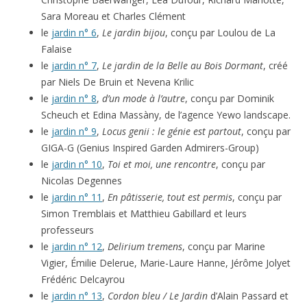
Sara Moreau et Charles Clément
le
jardin n° 6
,
Le jardin bijou
, conçu par Loulou de La
Falaise
le
jardin n° 7
,
Le jardin de la Belle au Bois Dormant
, créé
par Niels De Bruin et Nevena Krilic
le
jardin n° 8
,
d’un mode à l’autre
, conçu par Dominik
Scheuch et Edina Massàny, de l’agence Yewo landscape.
le
jardin n° 9
,
Locus genii : le génie est partout
, conçu par
GIGA-G (Genius Inspired Garden Admirers-Group)
le
jardin n° 10
,
Toi et moi, une rencontre
, conçu par
Nicolas Degennes
le
jardin n° 11
,
En pâtisserie, tout est permis
, conçu par
Simon Tremblais et Matthieu Gabillard et leurs
professeurs
le
jardin n° 12
,
Delirium tremens
, conçu par Marine
Vigier, Émilie Delerue, Marie-Laure Hanne, Jérôme Jolyet
Frédéric Delcayrou
le
jardin n° 13
,
Cordon bleu / Le Jardin
d’Alain Passard et