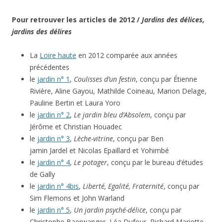
Pour retrouver les articles de 2012 /
Jardins des délices,
jardins des délires
La
Loire haute
en 2012 comparée aux années
précédentes
le
jardin n° 1
,
Coulisses d’un festin
, conçu par Étienne
Rivière, Aline Gayou, Mathilde Coineau, Marion Delage,
Pauline Bertin et Laura Yoro
le
jardin n° 2
,
Le jardin bleu d’Absolem
, conçu par
Jérôme et Christian Houadec
le
jardin n° 3
,
Lèche-vitrine
, conçu par Ben
jamin Jardel et Nicolas Epaillard et Yohimbé
le
jardin n° 4
,
Le potager
, conçu par le bureau d’études
de Gally
le
jardin n° 4bis
,
Liberté, Egalité, Fraternité
, conçu par
Sim Flemons et John Warland
le
jardin n° 5
,
Un jardin psyché-délice
, conçu par
Christophe Baerwanger, Léa Dufour, Richard Mariotte,