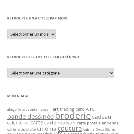
RETROUVER UN ARTICLE PAR MOIS
Retrouver
un
article
par
mois
RETROUVER LES ARTICLES PAR CATÉGORIE
Retrouver
les
articles
par
catégorie
MON NUAGE…
art trading card
ATC
allégorie
art contemporain
broderie
bande dessinée
cadeau
carte
carte maison
calendrier
carte postale ancienne
couture
cinéma
carte à publicité
cuisine
Deux-Sèvres
DIY