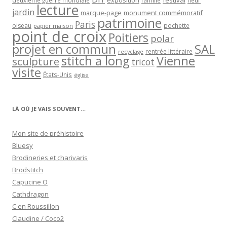
exposition
festival
famille
deuxième guerre mondiale
fleur
lecture
jardin
marque-page
monument commémoratif
patrimoine
Paris
oiseau
papier maison
pochette
point de croix
Poitiers
polar
projet en commun
SAL
rentrée littéraire
recyclage
stitch a long
Vienne
sculpture
tricot
visite
États-Unis
église
LÀ OÙ JE VAIS SOUVENT…
Mon site de préhistoire
Bluesy
Brodineries et charivaris
Brodstitch
Capucine O
Cathdragon
C en Roussillon
Claudine / Coco2