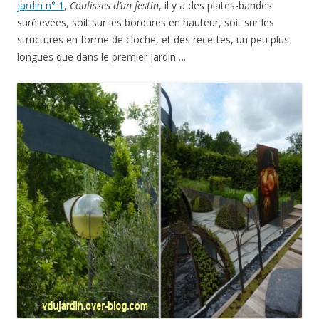
jardin n° 1
,
Coulisses d’un festin
, il y a des plates-bandes
surélevées, soit sur les bordures en hauteur, soit sur les
structures en forme de cloche, et des recettes, un peu plus
longues que dans le premier jardin….