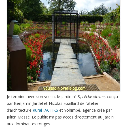
Je termine avec son voisin, le jardin n° 3,
Lèche-vitrine
, conçu
par Benjamin Jardel et Nicolas Epaillard de l’atelier
d’architecture
RuralTACTIKS
et Yohimbé, agence crée par
Julien Massé. Le public n’a pas accès directement au jardin
aux dominantes rouges…