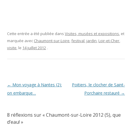
Cette entrée a été publiée dans
Visites, musées et expositions
, et
marquée avec
Chaumont-sur-Loire
,
festival
,
jardin
,
Loir-et-Cher
,
visite
, le
14 juillet 2012
.
Navigation
←
Mon voyage à Nantes (2):
Poitiers, le clocher de Saint-
des
on embarque…
Porchaire restauré
→
articles
8 réflexions sur «
Chaumont-sur-Loire 2012 (5), que
d’eau!
»