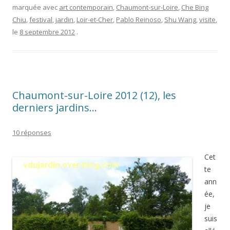
marquée avec
art contemporain
,
Chaumont-sur-Loire
,
Che Bing
Chiu
,
festival
,
jardin
,
Loir-et-Cher
,
Pablo Reinoso
,
Shu Wang
,
visite
,
le
8 septembre 2012
.
Chaumont-sur-Loire 2012 (12), les
derniers jardins…
10 réponses
Cet
te
ann
ée,
je
suis