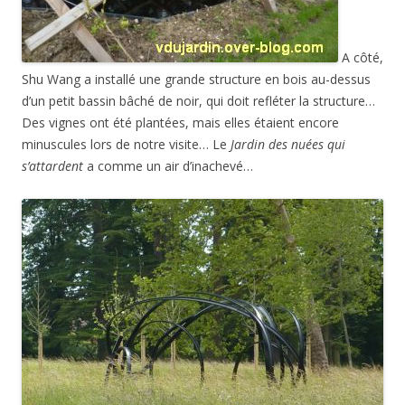
A côté,
Shu Wang a installé une grande structure en bois au-dessus
d’un petit bassin bâché de noir, qui doit refléter la structure…
Des vignes ont été plantées, mais elles étaient encore
minuscules lors de notre visite… Le
Jardin des nuées qui
s’attardent
a comme un air d’inachevé…