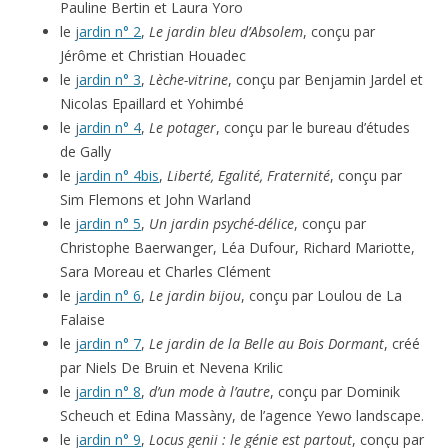
Pauline Bertin et Laura Yoro
le
jardin n° 2
,
Le jardin bleu d’Absolem
, conçu par
Jérôme et Christian Houadec
le
jardin n° 3
,
Lèche-vitrine
, conçu par Benjamin Jardel et
Nicolas Epaillard et Yohimbé
le
jardin n° 4
,
Le potager
, conçu par le bureau d’études
de Gally
le
jardin n° 4bis
,
Liberté, Egalité, Fraternité
, conçu par
Sim Flemons et John Warland
le
jardin n° 5
,
Un jardin psyché-délice
, conçu par
Christophe Baerwanger, Léa Dufour, Richard Mariotte,
Sara Moreau et Charles Clément
le
jardin n° 6
,
Le jardin bijou
, conçu par Loulou de La
Falaise
le
jardin n° 7
,
Le jardin de la Belle au Bois Dormant
, créé
par Niels De Bruin et Nevena Krilic
le
jardin n° 8
,
d’un mode à l’autre
, conçu par Dominik
Scheuch et Edina Massàny, de l’agence Yewo landscape.
le
jardin n° 9
,
Locus genii : le génie est partout
, conçu par