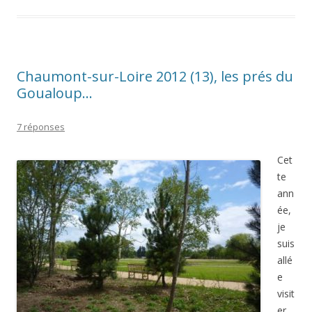
Chaumont-sur-Loire 2012 (13), les prés du
Goualoup…
7 réponses
Cet
te
ann
ée,
je
suis
allé
e
visit
er