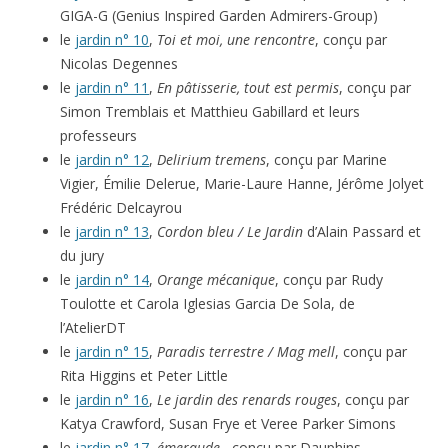
GIGA-G (Genius Inspired Garden Admirers-Group)
le
jardin n° 10
,
Toi et moi, une rencontre
, conçu par
Nicolas Degennes
le
jardin n° 11
,
En pâtisserie, tout est permis
, conçu par
Simon Tremblais et Matthieu Gabillard et leurs
professeurs
le
jardin n° 12
,
Delirium tremens
, conçu par Marine
Vigier, Émilie Delerue, Marie-Laure Hanne, Jérôme Jolyet
Frédéric Delcayrou
le
jardin n° 13
,
Cordon bleu / Le Jardin
d’Alain Passard et
du jury
le
jardin n° 14
,
Orange mécanique
, conçu par Rudy
Toulotte et Carola Iglesias Garcia De Sola, de
l’AtelierDT
le
jardin n° 15
,
Paradis terrestre / Mag mell
, conçu par
Rita Higgins et Peter Little
le
jardin n° 16
,
Le jardin des renards rouges
, conçu par
Katya Crawford, Susan Frye et Veree Parker Simons
le
jardin n° 17
,
émeraude
, conçu par Dauphins