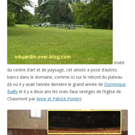
Invité
du centre d’art et de paysage, cet artiste a posé d’autres
bancs dans le domaine, comme ici sur le rebord du plateau
(là où il y avait l’année dernière le grand année de
Dominique
Bailly
et il y a deux ans les vrais-faux vestiges de l’église de
Chaumont par
Anne et Patrick Poirier
).