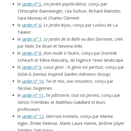
le
jardin n° 5
,
Un jardin psyché-délice
, conçu par
Christophe Baerwanger, Léa Dufour, Richard Mariotte,
Sara Moreau et Charles Clément
le
jardin n° 6
,
Le jardin bijou
, conçu par Loulou de La
Falaise
le
jardin n° 7
,
Le jardin de la Belle au Bois Dormant
, créé
par Niels De Bruin et Nevena Krilic
le
jardin n° 8
,
d’un mode à l’autre
, conçu par Dominik
Scheuch et Edina Massàny, de l’agence Yewo landscape.
le
jardin n° 9
,
Locus genii : le génie est partout
, conçu par
GIGA-G (Genius Inspired Garden Admirers-Group)
le
jardin n° 10
,
Toi et moi, une rencontre
, conçu par
Nicolas Degennes
le
jardin n° 11
,
En pâtisserie, tout est permis
, conçu par
Simon Tremblais et Matthieu Gabillard et leurs
professeurs
le
jardin n° 12
,
Delirium tremens
, conçu par Marine
Vigier, Émilie Delerue, Marie-Laure Hanne, Jérôme Jolyet
Frédéric Delcayrou