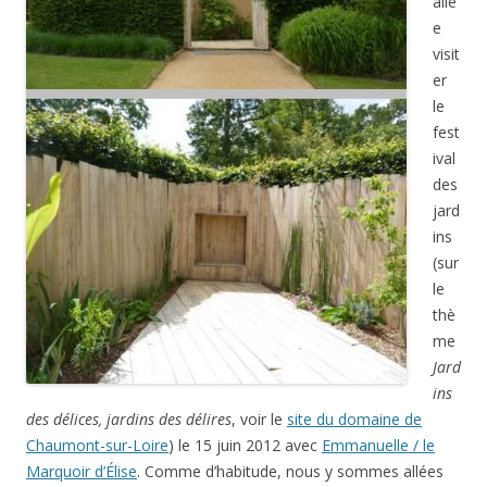
allé
e
visit
er
le
fest
ival
des
jard
ins
(sur
le
thè
me
Jard
ins
des délices, jardins des délires
, voir le
site du domaine de
Chaumont-sur-Loire
) le 15 juin 2012 avec
Emmanuelle / le
Marquoir d’Élise
. Comme d’habitude, nous y sommes allées