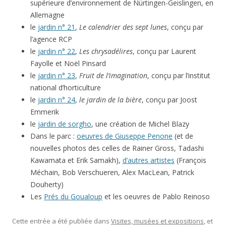
supérieure d’environnement de Nürtingen-Geislingen, en
Allemagne
le
jardin n° 21
,
Le calendrier des sept lunes
, conçu par
l’agence RCP
le
jardin n° 22
,
Les chrysadélires
, conçu par Laurent
Fayolle et Noël Pinsard
le
jardin n° 23
,
Fruit de l’imagination
, conçu par l’institut
national d’horticulture
le
jardin n° 24
,
le jardin de la bière
, conçu par Joost
Emmerik
le
jardin de sorgho
, une création de Michel Blazy
Dans le parc :
oeuvres de Giuseppe Penone
(et de
nouvelles photos des celles de Rainer Gross, Tadashi
Kawamata et Erik Samakh),
d’autres artistes
(François
Méchain, Bob Verschueren, Alex MacLean, Patrick
Douherty)
Les
Prés du Goualoup
et les oeuvres de Pablo Reinoso
Cette entrée a été publiée dans
Visites, musées et expositions
, et