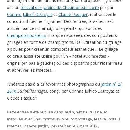
aménagements de jardins très originaux proposés il y a deux
ans au
festival des jardins de Chaumon-sur-Loire
par par
Corinne Julhiet-Detroyat
et
Claude Pasquer
, réalisé avec le
concours d’Étienne Engramer. Dès l’entrée, le visiteur est
accueilli par ces champignons géants, qui sont des
Champicomposteurs
(marque déposée), des composteurs
grillagés en forme de champignons. De l’utilisation du grillage
à poules pour créer un composteur esthétique… Le grillage
coloré a aussi été utilisé pour un « hôtel aux insectes »
original (en bas à gauche) ou des dispositifs pour retenir l’eau
et abreuver les insectes…
N’hésitez pas à aller revoir mes photographies du
jardin n° 2/
2010
Sculptillonnages
, conçu par Corinne Julhiet-Detroyat et
Claude Pasquer!
Cette entrée a été publiée dans
Jardin, nature, cuisine
, et
marquée avec
Chaumont-sur-Loire
,
compostage
,
festival
,
hôtel à
insectes
,
insecte
,
jardin
,
Loir-et-Cher
, le
2 mars 2013
.