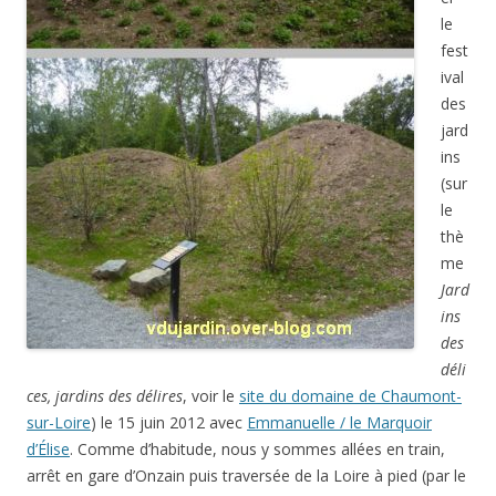
le
fest
ival
des
jard
ins
(sur
le
thè
me
Jard
ins
des
déli
ces, jardins des délires
, voir le
site du domaine de Chaumont-
sur-Loire
) le 15 juin 2012 avec
Emmanuelle / le Marquoir
d’Élise
. Comme d’habitude, nous y sommes allées en train,
arrêt en gare d’Onzain puis traversée de la Loire à pied (par le