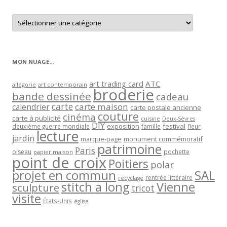
Retrouver
les
articles
par
catégorie
MON NUAGE…
art trading card
ATC
allégorie
art contemporain
broderie
bande dessinée
cadeau
carte
carte maison
calendrier
carte postale ancienne
couture
cinéma
carte à publicité
cuisine
Deux-Sèvres
DIY
exposition
festival
famille
deuxième guerre mondiale
fleur
lecture
jardin
marque-page
monument commémoratif
patrimoine
Paris
oiseau
papier maison
pochette
point de croix
Poitiers
polar
projet en commun
SAL
rentrée littéraire
recyclage
stitch a long
Vienne
sculpture
tricot
visite
États-Unis
église