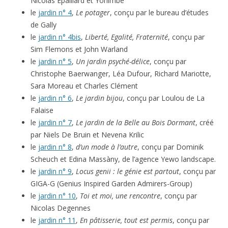
Nicolas Epaillard et Yohimbé
le
jardin n° 4
,
Le potager
, conçu par le bureau d’études
de Gally
le
jardin n° 4bis
,
Liberté, Egalité, Fraternité
, conçu par
Sim Flemons et John Warland
le
jardin n° 5
,
Un jardin psyché-délice
, conçu par
Christophe Baerwanger, Léa Dufour, Richard Mariotte,
Sara Moreau et Charles Clément
le
jardin n° 6
,
Le jardin bijou
, conçu par Loulou de La
Falaise
le
jardin n° 7
,
Le jardin de la Belle au Bois Dormant
, créé
par Niels De Bruin et Nevena Krilic
le
jardin n° 8
,
d’un mode à l’autre
, conçu par Dominik
Scheuch et Edina Massàny, de l’agence Yewo landscape.
le
jardin n° 9
,
Locus genii : le génie est partout
, conçu par
GIGA-G (Genius Inspired Garden Admirers-Group)
le
jardin n° 10
,
Toi et moi, une rencontre
, conçu par
Nicolas Degennes
le
jardin n° 11
,
En pâtisserie, tout est permis
, conçu par