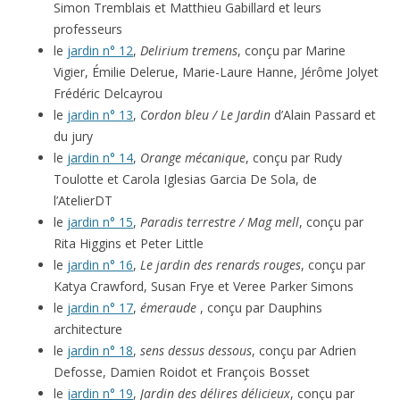
Simon Tremblais et Matthieu Gabillard et leurs
professeurs
le
jardin n° 12
,
Delirium tremens
, conçu par Marine
Vigier, Émilie Delerue, Marie-Laure Hanne, Jérôme Jolyet
Frédéric Delcayrou
le
jardin n° 13
,
Cordon bleu / Le Jardin
d’Alain Passard et
du jury
le
jardin n° 14
,
Orange mécanique
, conçu par Rudy
Toulotte et Carola Iglesias Garcia De Sola, de
l’AtelierDT
le
jardin n° 15
,
Paradis terrestre / Mag mell
, conçu par
Rita Higgins et Peter Little
le
jardin n° 16
,
Le jardin des renards rouges
, conçu par
Katya Crawford, Susan Frye et Veree Parker Simons
le
jardin n° 17
,
émeraude
, conçu par Dauphins
architecture
le
jardin n° 18
,
sens dessus dessous
, conçu par Adrien
Defosse, Damien Roidot et François Bosset
le
jardin n° 19
,
Jardin des délires délicieux
, conçu par