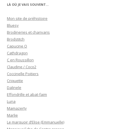
LÀ OÙ JE VAIS SOUVENT…
Mon site de préhistoire
Bluesy
Brodineries et charivaris
Brodstitch
Capucine O
Cathdragon
C en Roussillon
Claudine / Coco2
Coccinelle Poitiers
Criquette
Dalinele
Effondrille et abat-faim
Luna
Mamazerty
Marlie
Le marquoir d’Elise (Emmanuelle)