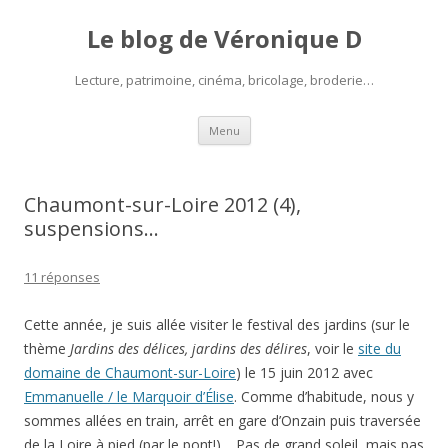
Le blog de Véronique D
Lecture, patrimoine, cinéma, bricolage, broderie…
Aller
Menu
au
contenu
Chaumont-sur-Loire 2012 (4),
suspensions…
11 réponses
Cette année, je suis allée visiter le festival des jardins (sur le
thème
Jardins des délices, jardins des délires
, voir le
site du
domaine de Chaumont-sur-Loire
) le 15 juin 2012 avec
Emmanuelle / le Marquoir d’Élise
. Comme d’habitude, nous y
sommes allées en train, arrêt en gare d’Onzain puis traversée
de la Loire à pied (par le pont!)… Pas de grand soleil, mais pas