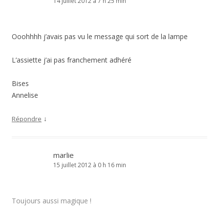
14 juillet 2012 à 7 h 25 min
Ooohhhh j’avais pas vu le message qui sort de la lampe
L’assiette j’ai pas franchement adhéré
Bises
Annelise
↓
Répondre
marlie
15 juillet 2012 à 0 h 16 min
Toujours aussi magique !