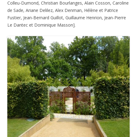
Colleu-Dumond, Christian Bourlanges, Alain Cosson, Caroline
de Sade, Ariane Delilez, Alex Denman, Hélène et Patrice
Fustier, Jean-Bernard Guillot, Guillaume Henrion, Jean-Pierre
Le Dantec et Dominique Masson].