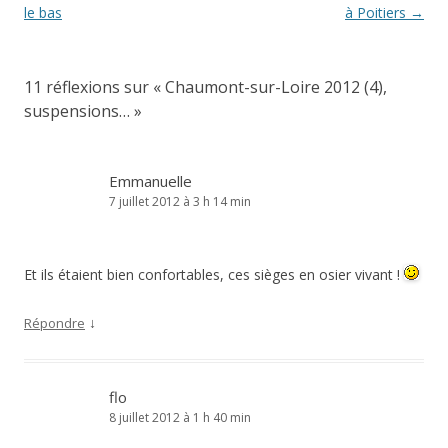
des
le bas
à Poitiers
→
articles
11 réflexions sur «
Chaumont-sur-Loire 2012 (4),
suspensions…
»
Emmanuelle
7 juillet 2012 à 3 h 14 min
Et ils étaient bien confortables, ces sièges en osier vivant !
↓
Répondre
flo
8 juillet 2012 à 1 h 40 min