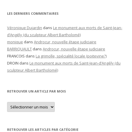
LES DERNIERS COMMENTAIRES
Véronique Dujardin
dans
Le monument aux morts de Saint-Jean-
d’Angély (du sculpteur Albert Bartholomé)
monique
dans
Androcur, nouvelle étape judiciaire
BARRIQUAULT
dans
Androcur, nouvelle étape judiciaire
FRANCOIS
dans
La grimolle, spécialité locale (poitevine?)
DROIN
dans
Le monument aux morts de Saint-Jean-d’Angély (du
sculpteur Albert Bartholomé)
RETROUVER UN ARTICLE PAR MOIS
Retrouver
un
article
par
mois
RETROUVER LES ARTICLES PAR CATÉGORIE