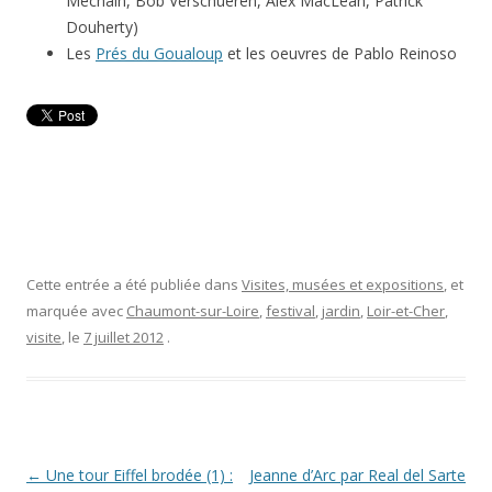
Méchain, Bob Verschueren, Alex MacLean, Patrick
Douherty)
Les
Prés du Goualoup
et les oeuvres de Pablo Reinoso
Cette entrée a été publiée dans
Visites, musées et expositions
, et
marquée avec
Chaumont-sur-Loire
,
festival
,
jardin
,
Loir-et-Cher
,
visite
, le
7 juillet 2012
.
Navigation
←
Une tour Eiffel brodée (1) :
Jeanne d’Arc par Real del Sarte