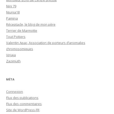
Monsieur Echo de Centre presse
Nini 79
Niunia18
Pamina
Réceptacle, le blog de mon père
Terrier de Marmotte
Tout Poitiers
Valentin Apac, Association de porteurs d’anomalies
chromosomiques
Virjaja
Zazimuth
MÉTA
Connexion
Flux des publications
Flux des commentaires
Site de WordPress-FR