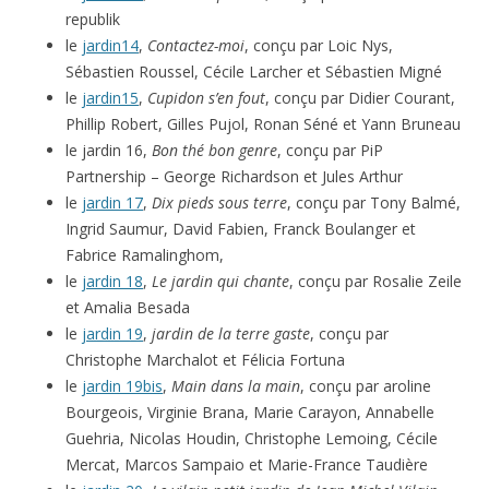
republik
le
jardin14
,
Contactez-moi
, conçu par Loic Nys,
Sébastien Roussel, Cécile Larcher et Sébastien Migné
le
jardin15
,
Cupidon s’en fout
, conçu par Didier Courant,
Phillip Robert, Gilles Pujol, Ronan Séné et Yann Bruneau
le jardin 16,
Bon thé bon genre
, conçu par PiP
Partnership – George Richardson et Jules Arthur
le
jardin 17
,
Dix pieds sous terre
, conçu par Tony Balmé,
Ingrid Saumur, David Fabien, Franck Boulanger et
Fabrice Ramalinghom,
le
jardin 18
,
Le jardin qui chante
, conçu par Rosalie Zeile
et Amalia Besada
le
jardin 19
,
jardin de la terre gaste
, conçu par
Christophe Marchalot et Félicia Fortuna
le
jardin 19bis
,
Main dans la main
, conçu par aroline
Bourgeois, Virginie Brana, Marie Carayon, Annabelle
Guehria, Nicolas Houdin, Christophe Lemoing, Cécile
Mercat, Marcos Sampaio et Marie-France Taudière