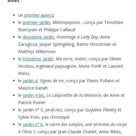
âmes :
un
premier aperçu
le
premier jardin
,
Métempsycose
, conçu par Timothée
Blancpain et Philippe Caillaud
le
deuxième jardin
,
Hommage à Lady Day
, Anne
Zaragoza, Jasper Springeling, Berno Strootman et
Matthijs Willemsen
le
troisième jardin
,
Ma terre, mater
, conçu par Olivier
Hostiou, ingénieur paysagiste, Marie Forêt et Laurent
Weiss
le
jardin 4
,
Signes de vie
, conçu par Flavio Pollano et
Maurice Kanah
le
jardin 4 bis
,
Le Labyrinthe de la Mémoire
, de Anne et
Patrick Poirier
le jardin n° 5,
Jardi-nez
, conçu par Guylaine Piketty et
Sylvie Polo, pas chroniqué
le
jardin n° 6
,
le carré des simples, une alchimie du corps
à l’âme ?
, conçu par Jean-Claude Charlet, Anne Ribes,