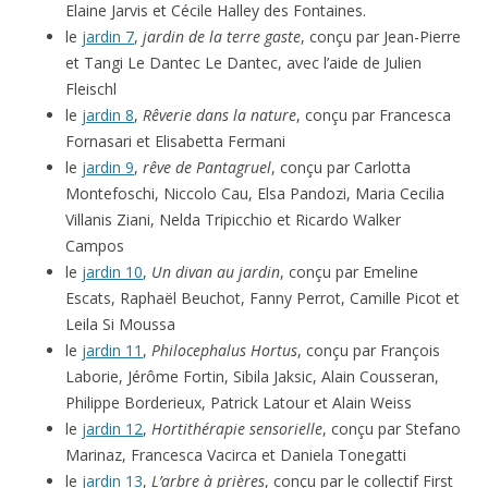
Elaine Jarvis et Cécile Halley des Fontaines.
le
jardin 7
,
jardin de la terre gaste
, conçu par Jean-Pierre
et Tangi Le Dantec Le Dantec, avec l’aide de Julien
Fleischl
le
jardin 8
,
Rêverie dans la nature
, conçu par Francesca
Fornasari et Elisabetta Fermani
le
jardin 9
,
rêve de Pantagruel
, conçu par Carlotta
Montefoschi, Niccolo Cau, Elsa Pandozi, Maria Cecilia
Villanis Ziani, Nelda Tripicchio et Ricardo Walker
Campos
le
jardin 10
,
Un divan au jardin
, conçu par Emeline
Escats, Raphaël Beuchot, Fanny Perrot, Camille Picot et
Leila Si Moussa
le
jardin 11
,
Philocephalus Hortus
, conçu par François
Laborie, Jérôme Fortin, Sibila Jaksic, Alain Cousseran,
Philippe Borderieux, Patrick Latour et Alain Weiss
le
jardin 12
,
Hortithérapie sensorielle
, conçu par Stefano
Marinaz, Francesca Vacirca et Daniela Tonegatti
le
jardin 13
,
L’arbre à prières
, conçu par le collectif First