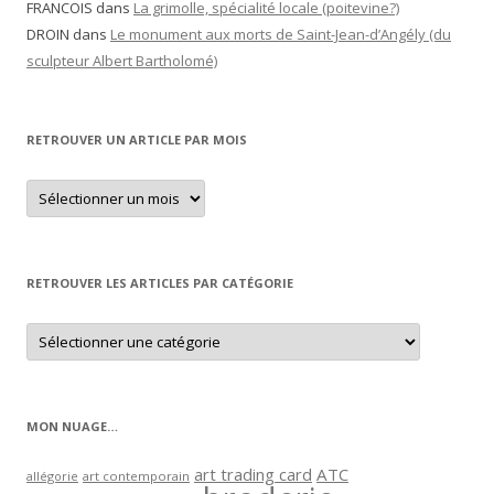
FRANCOIS
dans
La grimolle, spécialité locale (poitevine?)
DROIN
dans
Le monument aux morts de Saint-Jean-d’Angély (du
sculpteur Albert Bartholomé)
RETROUVER UN ARTICLE PAR MOIS
Retrouver
un
article
par
mois
RETROUVER LES ARTICLES PAR CATÉGORIE
Retrouver
les
articles
par
catégorie
MON NUAGE…
art trading card
ATC
allégorie
art contemporain