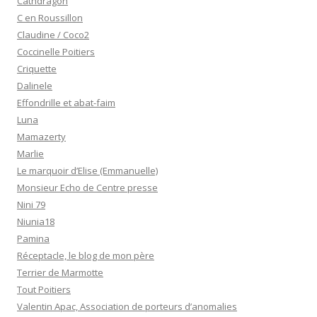
Cathdragon
C en Roussillon
Claudine / Coco2
Coccinelle Poitiers
Criquette
Dalinele
Effondrille et abat-faim
Luna
Mamazerty
Marlie
Le marquoir d’Elise (Emmanuelle)
Monsieur Echo de Centre presse
Nini 79
Niunia18
Pamina
Réceptacle, le blog de mon père
Terrier de Marmotte
Tout Poitiers
Valentin Apac, Association de porteurs d’anomalies