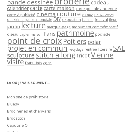
broderie
bande dessinée
cadeau
carte
carte maison
calendrier
carte postale ancienne
couture
cinéma
carte à publicité
cuisine
Deux-Sèvres
DIY
exposition
festival
famille
deuxième guerre mondiale
fleur
lecture
jardin
marque-page
monument commémoratif
patrimoine
Paris
oiseau
papier maison
pochette
point de croix
Poitiers
polar
projet en commun
SAL
rentrée littéraire
recyclage
stitch a long
Vienne
sculpture
tricot
visite
États-Unis
église
LÀ OÙ JE VAIS SOUVENT…
Mon site de préhistoire
Bluesy
Brodineries et charivaris
Brodstitch
Capucine O