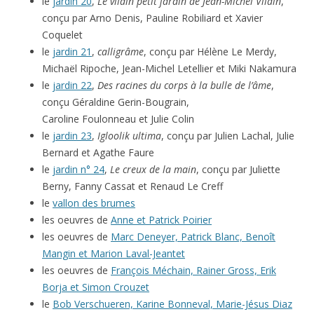
le
jardin 20
,
Le vilain petit jardin de Jean-Michel Vilain
,
conçu par Arno Denis, Pauline Robiliard et Xavier
Coquelet
le
jardin 21
,
calligrâme
, conçu par Hélène Le Merdy,
Michaël Ripoche, Jean-Michel Letellier et Miki Nakamura
le
jardin 22
,
Des racines du corps à la bulle de l’âme
,
conçu Géraldine Gerin-Bougrain,
Caroline Foulonneau et Julie Colin
le
jardin 23
,
Igloolik ultima
, conçu par Julien Lachal, Julie
Bernard et Agathe Faure
le
jardin n° 24
,
Le creux de la main
, conçu par Juliette
Berny, Fanny Cassat et Renaud Le Creff
le
vallon des brumes
les oeuvres de
Anne et Patrick Poirier
les oeuvres de
Marc Deneyer, Patrick Blanc, Benoît
Mangin et Marion Laval-Jeantet
les oeuvres de
François Méchain, Rainer Gross, Erik
Borja et Simon Crouzet
le
Bob Verschueren, Karine Bonneval, Marie-Jésus Diaz