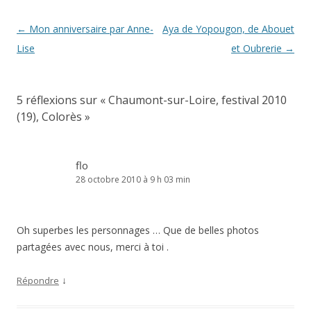
Navigation
←
Mon anniversaire par Anne-
Aya de Yopougon, de Abouet
des
Lise
et Oubrerie
→
articles
5 réflexions sur «
Chaumont-sur-Loire, festival 2010
(19), Colorès
»
flo
28 octobre 2010 à 9 h 03 min
Oh superbes les personnages … Que de belles photos
partagées avec nous, merci à toi .
↓
Répondre