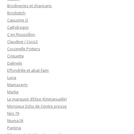
Brodineries et charivaris
Brodstitch
Capucine O
Cathdragon
C en Roussillon
Claudine / Coco2
Coccinelle Poitiers
Criquette
Dalinele
Effondrille et abat-faim
Luna
Mamazerty
Marlie
Le marquoir d’Elise (Emmanuelle)
Monsieur Echo de Centre presse
Nini 79
Niunia18
Pamina