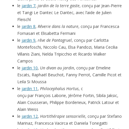
le
jardin 7
,
jardin de la terre gaste
, conçu par Jean-Pierre
et Tangi Le Dantec Le Dantec, avec l’aide de Julien
Fleischl
le
jardin 8
,
Rêverie dans la nature
, conçu par Francesca
Fornasari et Elisabetta Fermani
le
jardin 9
,
rêve de Pantagruel
, conçu par Carlotta
Montefoschi, Niccolo Cau, Elsa Pandozi, Maria Cecilia
Villanis Ziani, Nelda Tripicchio et Ricardo Walker
Campos
le
jardin 10
,
Un divan au jardin
, conçu par Emeline
Escats, Raphaël Beuchot, Fanny Perrot, Camille Picot et
Leila Si Moussa
le
jardin 11
,
Philocephalus Hortus
, c
onçu par François Laborie, Jérôme Fortin, Sibila Jaksic,
Alain Cousseran, Philippe Borderieux, Patrick Latour et
Alain Weiss
le
jardin 12
,
Hortithérapie sensorielle
, conçu par Stefano
Marinaz, Francesca Vacirca et Daniela Tonegatti