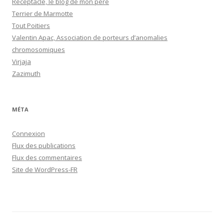
Réceptacle, le blog de mon père
Terrier de Marmotte
Tout Poitiers
Valentin Apac, Association de porteurs d’anomalies
chromosomiques
Virjaja
Zazimuth
MÉTA
Connexion
Flux des publications
Flux des commentaires
Site de WordPress-FR