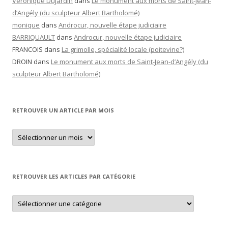
Véronique Dujardin
dans
Le monument aux morts de Saint-Jean-
d’Angély (du sculpteur Albert Bartholomé)
monique
dans
Androcur, nouvelle étape judiciaire
BARRIQUAULT
dans
Androcur, nouvelle étape judiciaire
FRANCOIS
dans
La grimolle, spécialité locale (poitevine?)
DROIN
dans
Le monument aux morts de Saint-Jean-d’Angély (du
sculpteur Albert Bartholomé)
RETROUVER UN ARTICLE PAR MOIS
Retrouver
un
article
par
mois
RETROUVER LES ARTICLES PAR CATÉGORIE
Retrouver
les
articles
par
catégorie