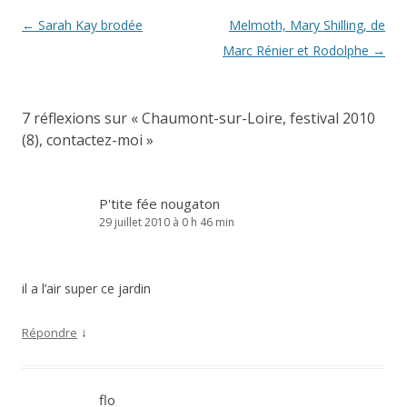
Navigation
←
Sarah Kay brodée
Melmoth, Mary Shilling, de
des
Marc Rénier et Rodolphe
→
articles
7 réflexions sur «
Chaumont-sur-Loire, festival 2010
(8), contactez-moi
»
P'tite fée nougaton
29 juillet 2010 à 0 h 46 min
il a l’air super ce jardin
↓
Répondre
flo