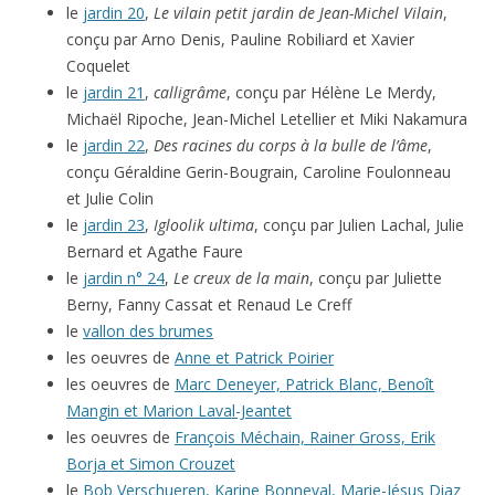
le
jardin 20
,
Le vilain petit jardin de Jean-Michel Vilain
,
conçu par Arno Denis, Pauline Robiliard et Xavier
Coquelet
le
jardin 21
,
calligrâme
, conçu par Hélène Le Merdy,
Michaël Ripoche, Jean-Michel Letellier et Miki Nakamura
le
jardin 22
,
Des racines du corps à la bulle de l’âme
,
conçu Géraldine Gerin-Bougrain, Caroline Foulonneau
et Julie Colin
le
jardin 23
,
Igloolik ultima
, conçu par Julien Lachal, Julie
Bernard et Agathe Faure
le
jardin n° 24
,
Le creux de la main
, conçu par Juliette
Berny, Fanny Cassat et Renaud Le Creff
le
vallon des brumes
les oeuvres de
Anne et Patrick Poirier
les oeuvres de
Marc Deneyer, Patrick Blanc, Benoît
Mangin et Marion Laval-Jeantet
les oeuvres de
François Méchain, Rainer Gross, Erik
Borja et Simon Crouzet
le
Bob Verschueren, Karine Bonneval, Marie-Jésus Diaz