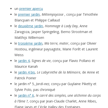
un
premier aperçu
le
premier jardin
,
Métempsycose
, conçu par Timothée
Blancpain et Philippe Caillaud
le
deuxième jardin
,
Hommage à Lady Day
, Anne
Zaragoza, Jasper Springeling, Berno Strootman et
Matthijs Willemsen
le
troisième jardin
,
Ma terre, mater
, conçu par Olivier
Hostiou, ingénieur paysagiste, Marie Forêt et Laurent
Weiss
le
jardin 4
,
Signes de vie
, conçu par Flavio Pollano et
Maurice Kanah
le
jardin 4 bis
,
Le Labyrinthe de la Mémoire
, de Anne et
Patrick Poirier
le jardin n° 5,
Jardi-nez
, conçu par Guylaine Piketty et
Sylvie Polo, pas chroniqué
le
jardin n° 6
,
le carré des simples, une alchimie du corps
à l’âme ?
, conçu par Jean-Claude Charlet, Anne Ribes,
Elaine Jarvis et Cécile Halley des Fontaines.