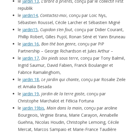
le
jardin 13
,
L’arbre à prières
, conçu par le collectif First
republik
le
jardin14
,
Contactez-moi
, conçu par Loic Nys,
Sébastien Roussel, Cécile Larcher et Sébastien Migné
le
jardin15
,
Cupidon s’en fout
, conçu par Didier Courant,
Phillip Robert, Gilles Pujol, Ronan Séné et Yann Bruneau
le
jardin 16
,
Bon thé bon genre
, conçu par PiP
Partnership – George Richardson et Jules Arthur –
le
jardin 17
,
Dix pieds sous terre
, conçu par Tony Balmé,
Ingrid Saumur, David Fabien, Franck Boulanger et
Fabrice Ramalinghom,
le
jardin 18
,
Le jardin qui chante
, conçu par Rosalie Zeile
et Amalia Besada
le
jardin 19
,
jardin de la terre gaste
, conçu par
Christophe Marchalot et Félicia Fortuna
le
jardin 19bis
,
Main dans la main
, conçu par aroline
Bourgeois, Virginie Brana, Marie Carayon, Annabelle
Guehria, Nicolas Houdin, Christophe Lemoing, Cécile
Mercat, Marcos Sampaio et Marie-France Taudière