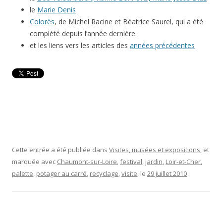
le
Marie Denis
Colorès
, de Michel Racine et Béatrice Saurel, qui a été
complété depuis l’année dernière.
et les liens vers les articles des
années précédentes
Cette entrée a été publiée dans
Visites, musées et expositions
, et
marquée avec
Chaumont-sur-Loire
,
festival
,
jardin
,
Loir-et-Cher
,
palette
,
potager au carré
,
recyclage
,
visite
, le
29 juillet 2010
.