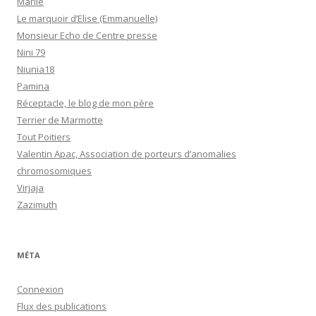
Marlie
Le marquoir d’Elise (Emmanuelle)
Monsieur Echo de Centre presse
Nini 79
Niunia18
Pamina
Réceptacle, le blog de mon père
Terrier de Marmotte
Tout Poitiers
Valentin Apac, Association de porteurs d’anomalies
chromosomiques
Virjaja
Zazimuth
MÉTA
Connexion
Flux des publications