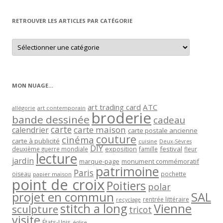
mois
RETROUVER LES ARTICLES PAR CATÉGORIE
Retrouver
les
articles
par
catégorie
MON NUAGE…
art trading card
ATC
allégorie
art contemporain
broderie
bande dessinée
cadeau
carte
carte maison
calendrier
carte postale ancienne
couture
cinéma
carte à publicité
cuisine
Deux-Sèvres
DIY
exposition
festival
famille
deuxième guerre mondiale
fleur
lecture
jardin
marque-page
monument commémoratif
patrimoine
Paris
oiseau
papier maison
pochette
point de croix
Poitiers
polar
projet en commun
SAL
rentrée littéraire
recyclage
stitch a long
Vienne
sculpture
tricot
visite
États-Unis
église