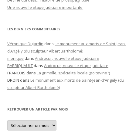
Devine qui c’est… Histoire de prosopagnosie
Une nouvelle étape judiciaire importante
LES DERNIERS COMMENTAIRES
Véronique Dujardin
dans
Le monument aux morts de Saint-Jean-
d’Angély (du sculpteur Albert Bartholomé)
monique
dans
Androcur, nouvelle étape judiciaire
BARRIQUAULT
dans
Androcur, nouvelle étape judiciaire
FRANCOIS
dans
La grimolle, spécialité locale (poitevine?)
DROIN
dans
Le monument aux morts de Saint-Jean-d’Angély (du
sculpteur Albert Bartholomé)
RETROUVER UN ARTICLE PAR MOIS
Retrouver
un
article
par