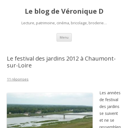
Le blog de Véronique D
Lecture, patrimoine, cinéma, bricolage, broderie…
Aller
Menu
au
contenu
Le festival des jardins 2012 à Chaumont-
sur-Loire
11 réponses
Les années
de festival
des jardins
se suivent
et ne se
ressemblen