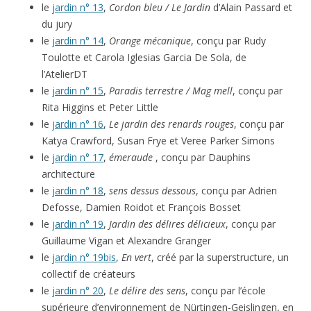
le
jardin n° 13
,
Cordon bleu / Le Jardin
d’Alain Passard et
du jury
le
jardin n° 14
,
Orange mécanique
, conçu par Rudy
Toulotte et Carola Iglesias Garcia De Sola, de
l’AtelierDT
le
jardin n° 15
,
Paradis terrestre / Mag mell
, conçu par
Rita Higgins et Peter Little
le
jardin n° 16
,
Le jardin des renards rouges
, conçu par
Katya Crawford, Susan Frye et Veree Parker Simons
le
jardin n° 17
,
émeraude
, conçu par Dauphins
architecture
le
jardin n° 18
,
sens dessus dessous
, conçu par Adrien
Defosse, Damien Roidot et François Bosset
le
jardin n° 19
,
Jardin des délires délicieux
, conçu par
Guillaume Vigan et Alexandre Granger
le
jardin n° 19bis
,
En vert
, créé par la superstructure, un
collectif de créateurs
le
jardin n° 20
,
Le délire des sens
, conçu par l’école
supérieure d’environnement de Nürtingen-Geislingen, en