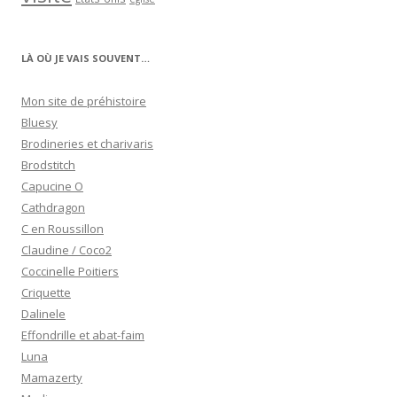
LÀ OÙ JE VAIS SOUVENT…
Mon site de préhistoire
Bluesy
Brodineries et charivaris
Brodstitch
Capucine O
Cathdragon
C en Roussillon
Claudine / Coco2
Coccinelle Poitiers
Criquette
Dalinele
Effondrille et abat-faim
Luna
Mamazerty