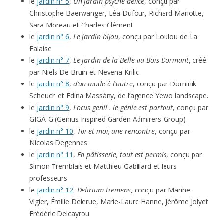
le
jardin n° 5
,
Un jardin psyché-délice
, conçu par
Christophe Baerwanger, Léa Dufour, Richard Mariotte,
Sara Moreau et Charles Clément
le
jardin n° 6
,
Le jardin bijou
, conçu par Loulou de La
Falaise
le
jardin n° 7
,
Le jardin de la Belle au Bois Dormant
, créé
par Niels De Bruin et Nevena Krilic
le
jardin n° 8
,
d’un mode à l’autre
, conçu par Dominik
Scheuch et Edina Massàny, de l’agence Yewo landscape.
le
jardin n° 9
,
Locus genii : le génie est partout
, conçu par
GIGA-G (Genius Inspired Garden Admirers-Group)
le
jardin n° 10
,
Toi et moi, une rencontre
, conçu par
Nicolas Degennes
le
jardin n° 11
,
En pâtisserie, tout est permis
, conçu par
Simon Tremblais et Matthieu Gabillard et leurs
professeurs
le
jardin n° 12
,
Delirium tremens
, conçu par Marine
Vigier, Émilie Delerue, Marie-Laure Hanne, Jérôme Jolyet
Frédéric Delcayrou