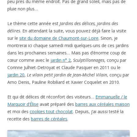
peu près du même endroit. Pas de grand soleil, mais pas de
pluie non plus…
Le thème cette année est
Jardins des délices, jardins des
délires
. En attendant la suite, vous pouvez déjà faire la visite
sur le
site du domaine de Chaumont-sur-Loire
. Sinon, je
montrerai ici chaque samedi midi quelques-uns de ces jardins
dans les prochaines semaines… Mais pas d’énorme coup de
cœur comme avec le
jardin n° 2
,
Sculptillonnages
, conçu par
Corinne Julhiet-Detroyat et Claude Pasquer en 2011 ou le
jardin 20
,
Le vilain petit jardin de Jean-Michel Vilain
, conçu par
Arno Denis, Pauline Robiliard et Xavier Coquelet en 2010.
Et qui dit délices dit réconfort des visiteurs…
Emmanuelle / le
Marquoir d’Élise
avait préparé des
barres aux céréales maison
et moi des
cookies tout chocolat
. Depuis, j’ai aussi testé la
recette des
barres de céréales
.