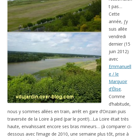
t pas…
Cette
année, j’y
suis allée
vendredi
dernier (15
juin 2012)
avec
Emmanuell
e / le
Marquoir
d’Élise
.
Comme
d’habitude,
nous y sommes allées en train, arrêt en gare d’Onzain puis
traversée de la Loire à pied (par le pont!)…La Loire était très
haute, envahissant encore ses bras mineurs… (à comparer ci-
dessous avec l’image de 2010, une semaine plus tôt, prise à