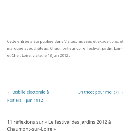
Cette entrée a été publiée dans
Visites, musées et expositions
, et
marquée avec
château
,
Chaumont-sur-Loire
,
festival
,
jardin
,
Loir-
et-Cher
,
Loire
,
visite
, le
18 juin 2012
.
Navigation
←
Bisbille électorale à
Un tricot pour moi (7)
→
des
Poitiers… juin 1912
articles
11 réflexions sur «
Le festival des jardins 2012 à
Chaumont-sur-Loire
»