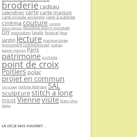
broderie
cadeau
carte
carte maison
calendrier
carte postale ancienne
carte à publicité
couture
cinéma
cuisine
deuxième guerre mondiale
Deux-Sèvres
DIY
exposition
festival
famille
fleur
lecture
jardin
marque-page
monument commémoratif
oiseau
Paris
papier maison
patrimoine
pochette
point de croix
Poitiers
polar
projet en commun
SAL
rentrée littéraire
recyclage
stitch a long
sculpture
Vienne
visite
tricot
États-Unis
église
LÀ OÙ JE VAIS SOUVENT…