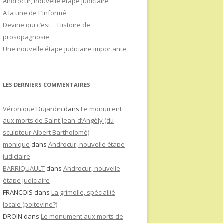
Androcur, nouvelle étape judiciaire
A la une de L’informé
Devine qui c’est… Histoire de
prosopagnosie
Une nouvelle étape judiciaire importante
LES DERNIERS COMMENTAIRES
Véronique Dujardin
dans
Le monument
aux morts de Saint-Jean-d’Angély (du
sculpteur Albert Bartholomé)
monique
dans
Androcur, nouvelle étape
judiciaire
BARRIQUAULT
dans
Androcur, nouvelle
étape judiciaire
FRANCOIS
dans
La grimolle, spécialité
locale (poitevine?)
DROIN
dans
Le monument aux morts de