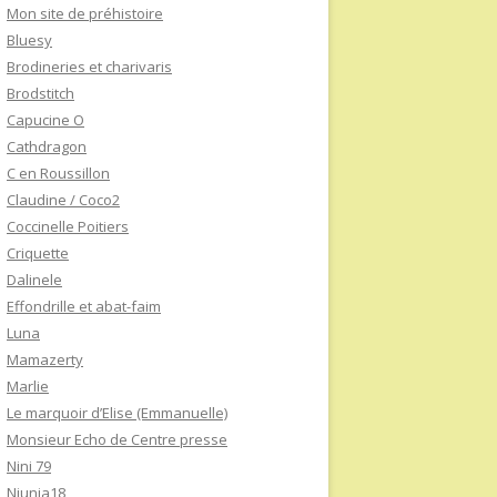
Mon site de préhistoire
Bluesy
Brodineries et charivaris
Brodstitch
Capucine O
Cathdragon
C en Roussillon
Claudine / Coco2
Coccinelle Poitiers
Criquette
Dalinele
Effondrille et abat-faim
Luna
Mamazerty
Marlie
Le marquoir d’Elise (Emmanuelle)
Monsieur Echo de Centre presse
Nini 79
Niunia18