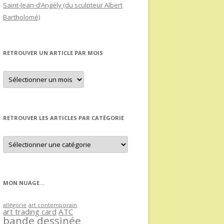
Saint-Jean-d’Angély (du sculpteur Albert
Bartholomé)
RETROUVER UN ARTICLE PAR MOIS
Retrouver
un
article
par
mois
RETROUVER LES ARTICLES PAR CATÉGORIE
Retrouver
les
articles
par
catégorie
MON NUAGE…
allégorie
art contemporain
art trading card
ATC
bande dessinée