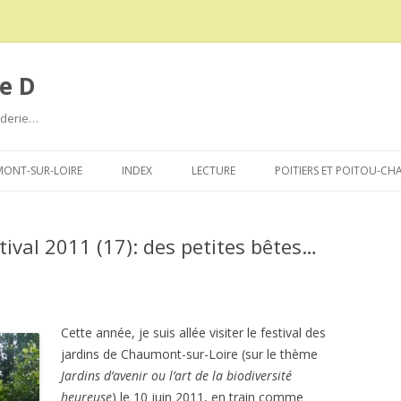
e D
roderie…
Aller
au
ONT-SUR-LOIRE
INDEX
LECTURE
POITIERS ET POITOU-CH
contenu
ival 2011 (17): des petites bêtes…
Cette année, je suis allée visiter le festival des
jardins de Chaumont-sur-Loire (sur le thème
Jardins d’avenir ou l’art de la biodiversité
heureuse
) le 10 juin 2011, en train comme