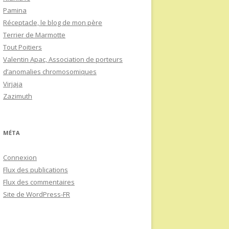
Pamina
Réceptacle, le blog de mon père
Terrier de Marmotte
Tout Poitiers
Valentin Apac, Association de porteurs
d’anomalies chromosomiques
Virjaja
Zazimuth
MÉTA
Connexion
Flux des publications
Flux des commentaires
Site de WordPress-FR