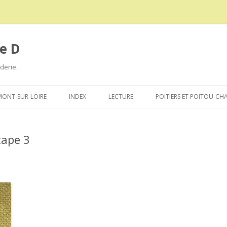
e D
roderie…
Aller
au
ONT-SUR-LOIRE
INDEX
LECTURE
POITIERS ET POITOU-CH
contenu
tape 3