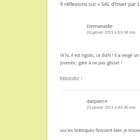
9 réflexions sur «
SAL d’hiver par L
Emmanuelle
20 janvier 2013 à 8 h 58 min
Hi hi, il est rigolo, ce BdN ! Il a neigé
journée, gare à ne pas glisser !
↓
Répondre
danpierre
20 janvier 2013 à 9 h 00 min
oui les breloques finissent bien je tro