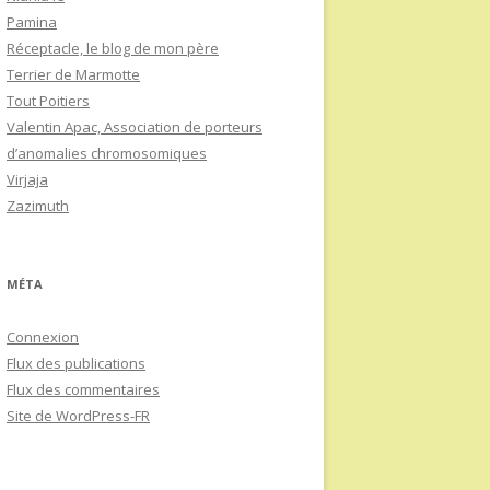
Pamina
Réceptacle, le blog de mon père
Terrier de Marmotte
Tout Poitiers
Valentin Apac, Association de porteurs
d’anomalies chromosomiques
Virjaja
Zazimuth
MÉTA
Connexion
Flux des publications
Flux des commentaires
Site de WordPress-FR