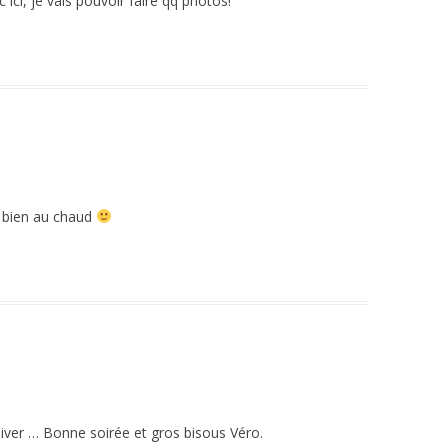
ci, je vais pouvoir faire qq photos!
 bien au chaud
l’hiver … Bonne soirée et gros bisous Véro.