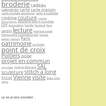
broderie
cadeau
carte
carte maison
calendrier
carte postale ancienne
carte à publicité
couture
cinéma
cuisine
deuxième guerre mondiale
Deux-Sèvres
DIY
exposition
festival
famille
fleur
lecture
jardin
marque-page
monument commémoratif
oiseau
Paris
papier maison
patrimoine
pochette
point de croix
Poitiers
polar
projet en commun
SAL
rentrée littéraire
recyclage
stitch a long
sculpture
Vienne
visite
tricot
États-Unis
église
LÀ OÙ JE VAIS SOUVENT…