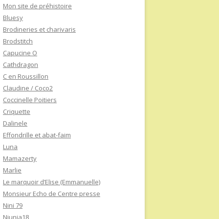
Mon site de préhistoire
Bluesy
Brodineries et charivaris
Brodstitch
Capucine O
Cathdragon
C en Roussillon
Claudine / Coco2
Coccinelle Poitiers
Criquette
Dalinele
Effondrille et abat-faim
Luna
Mamazerty
Marlie
Le marquoir d’Elise (Emmanuelle)
Monsieur Echo de Centre presse
Nini 79
Niunia18