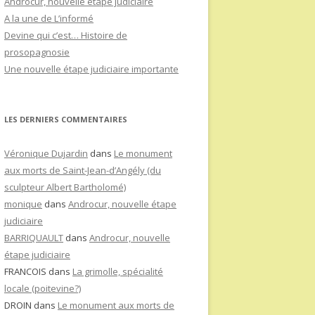
Androcur, nouvelle étape judiciaire
A la une de L’informé
Devine qui c’est… Histoire de
prosopagnosie
Une nouvelle étape judiciaire importante
LES DERNIERS COMMENTAIRES
Véronique Dujardin
dans
Le monument
aux morts de Saint-Jean-d’Angély (du
sculpteur Albert Bartholomé)
monique
dans
Androcur, nouvelle étape
judiciaire
BARRIQUAULT
dans
Androcur, nouvelle
étape judiciaire
FRANCOIS
dans
La grimolle, spécialité
locale (poitevine?)
DROIN
dans
Le monument aux morts de