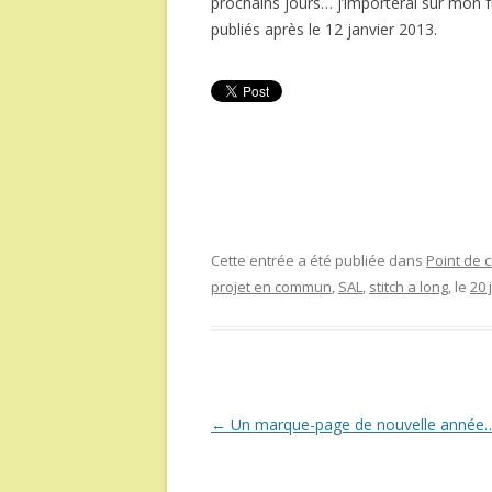
prochains jours… j’importerai sur mon f
publiés après le 12 janvier 2013.
Cette entrée a été publiée dans
Point de c
projet en commun
,
SAL
,
stitch a long
, le
20 
Navigation
←
Un marque-page de nouvelle année
des
articles