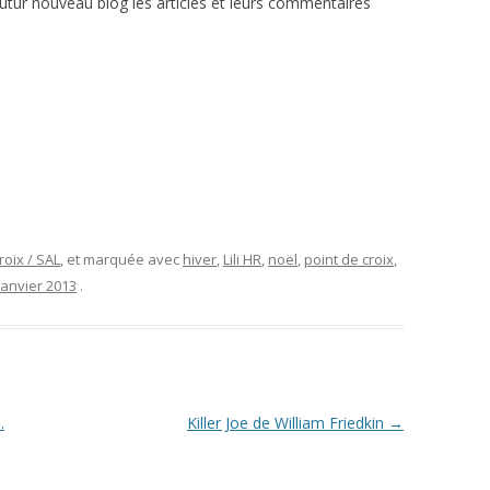
utur nouveau blog les articles et leurs commentaires
roix / SAL
, et marquée avec
hiver
,
Lili HR
,
noël
,
point de croix
,
janvier 2013
.
…
Killer Joe de William Friedkin
→