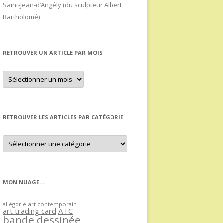
Saint-Jean-d’Angély (du sculpteur Albert
Bartholomé)
RETROUVER UN ARTICLE PAR MOIS
Retrouver
un
article
par
mois
RETROUVER LES ARTICLES PAR CATÉGORIE
Retrouver
les
articles
par
catégorie
MON NUAGE…
allégorie
art contemporain
art trading card
ATC
bande dessinée