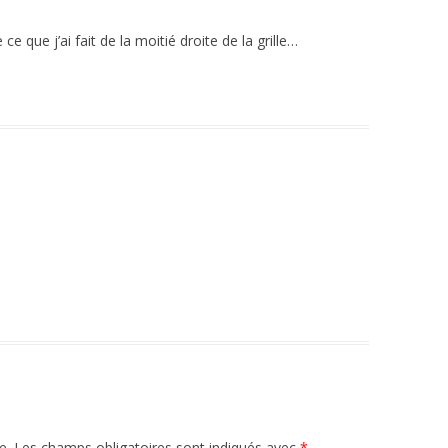
ce que j’ai fait de la moitié droite de la grille…
e.
Les champs obligatoires sont indiqués avec
*