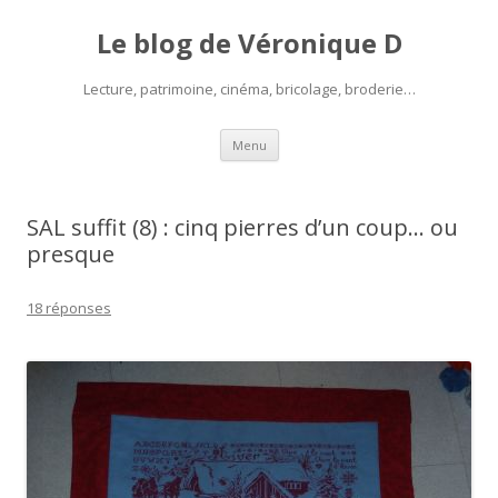
Le blog de Véronique D
Lecture, patrimoine, cinéma, bricolage, broderie…
Aller
Menu
au
contenu
SAL suffit (8) : cinq pierres d’un coup… ou
presque
18 réponses