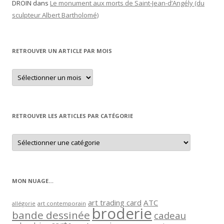
DROIN
dans
Le monument aux morts de Saint-Jean-d’Angély (du
sculpteur Albert Bartholomé)
RETROUVER UN ARTICLE PAR MOIS
Retrouver
un
article
par
mois
RETROUVER LES ARTICLES PAR CATÉGORIE
Retrouver
les
articles
par
catégorie
MON NUAGE…
art trading card
ATC
allégorie
art contemporain
broderie
bande dessinée
cadeau