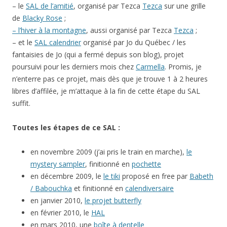
– le
SAL de l’amitié
, organisé par Tezca
Tezca
sur une grille
de
Blacky Rose
;
– l’hiver à la montagne
, aussi organisé par Tezca
Tezca
;
– et le
SAL calendrier
organisé par Jo du Québec / les
fantaisies de Jo (qui a fermé depuis son blog), projet
poursuivi pour les derniers mois chez
Carmella
. Promis, je
n’enterre pas ce projet, mais dès que je trouve 1 à 2 heures
libres d’affilée, je m’attaque à la fin de cette étape du SAL
suffit.
Toutes les étapes de ce SAL :
en novembre 2009 (j’ai pris le train en marche),
le
mystery sampler
, finitionné en
pochette
en décembre 2009, le
le tiki
proposé en free par
Babeth
/ Babouchka
et finitionné en
calendiversaire
en janvier 2010,
le projet butterfly
en février 2010, le
HAL
en mars 2010, une
boîte à dentelle