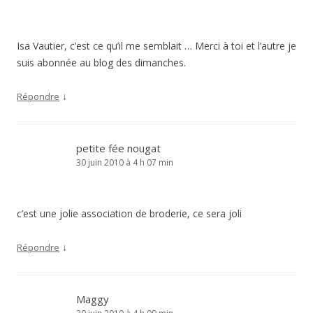
Isa Vautier, c’est ce qu’il me semblait … Merci à toi et l’autre je
suis abonnée au blog des dimanches.
↓
Répondre
petite fée nougat
30 juin 2010 à 4 h 07 min
c’est une jolie association de broderie, ce sera joli
↓
Répondre
Maggy