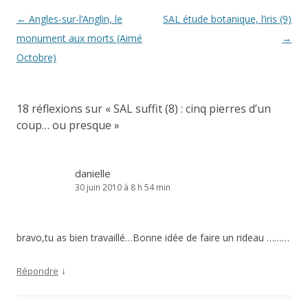
Navigation
←
Angles-sur-l’Anglin, le
SAL étude botanique, l’iris (9)
des
monument aux morts (Aimé
→
articles
Octobre)
18 réflexions sur «
SAL suffit (8) : cinq pierres d’un
coup… ou presque
»
danielle
30 juin 2010 à 8 h 54 min
bravo,tu as bien travaillé…Bonne idée de faire un rideau ………
↓
Répondre