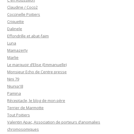
C en Roussillon
Claudine / Coco2
Coccinelle Poitiers
Criquette
Dalinele
Effondrille et abat-faim
Luna
Mamazerty
Marlie
Le marquoir d’Elise (Emmanuelle)
Monsieur Echo de Centre presse
Nini 79
Niunia18
Pamina
Réceptacle, le blog de mon père
Terrier de Marmotte
Tout Poitiers
Valentin Apac, Association de porteurs d’anomalies
chromosomiques