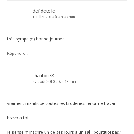
defidetoile
1 juillet 2010 à 0 h 09 min
très sympa ;o) bonne journée !!
↓
Répondre
chantou78
27 août 2010 à 8 h 13 min
vraiment manifique toutes les broderies…énorme travail
bravo a toi…
je pense m’inscrire un de ses jours a un sal ,,pourquoi pas?