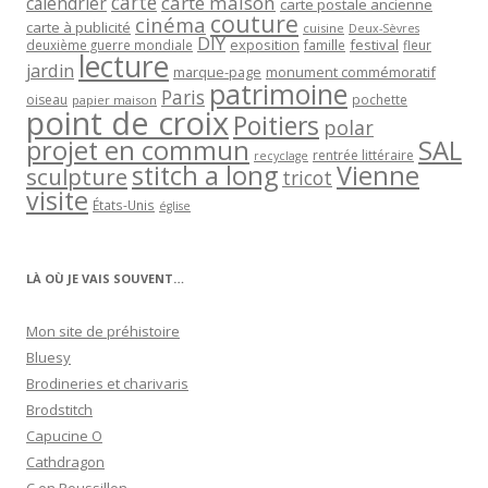
carte
carte maison
calendrier
carte postale ancienne
couture
cinéma
carte à publicité
cuisine
Deux-Sèvres
DIY
exposition
festival
famille
deuxième guerre mondiale
fleur
lecture
jardin
marque-page
monument commémoratif
patrimoine
Paris
oiseau
papier maison
pochette
point de croix
Poitiers
polar
projet en commun
SAL
rentrée littéraire
recyclage
stitch a long
Vienne
sculpture
tricot
visite
États-Unis
église
LÀ OÙ JE VAIS SOUVENT…
Mon site de préhistoire
Bluesy
Brodineries et charivaris
Brodstitch
Capucine O
Cathdragon