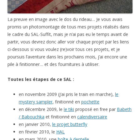
La preuve en image avec le dos du rideau… Je vous avais
promis un photomontage de tous mes projets réalisés dans
le cadre du SAL-Suffit, mais je n’ai pas eu le temps avant de
partir, vous devrez donc aller voir chaque projet par les liens
ci-dessous si vous voulez (re)voir tous ces projets, et je
poursuis l’aventure dans les prochains mois, j’ai encore une
pile à finitionner… et des fournitures à utiliser.
Toutes les étapes de ce SAL :
en novembre 2009 (j’ai pris le train en marche),
le
mystery sampler
, finitionné en
pochette
en décembre 2009, le
le tiki
proposé en free par
Babeth
/ Babouchka
et finitionné en
calendiversaire
en janvier 2010,
le projet butterfly
en février 2010, le
HAL
en mars 2010, une
boîte à dentelle