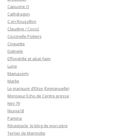
Capucine O
Cathdragon
C en Roussillon
Claudine / Coco2
Coccinelle Poitiers
Criquette
Dalinele
Effondrille et abat-faim
Luna
Mamazerty
Marlie
Le marquoir d’Elise (Emmanuelle)
Monsieur Echo de Centre presse
Nini 79
Niunia18
Pamina
Réceptacle, le blog de mon père
Terrier de Marmotte