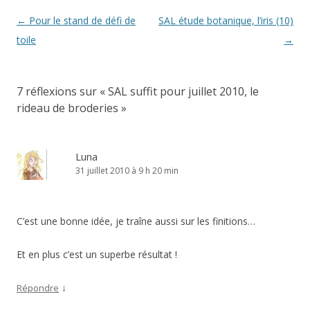
Navigation
←
Pour le stand de défi de
SAL étude botanique, l’iris (10)
des
toile
→
articles
7 réflexions sur «
SAL suffit pour juillet 2010, le
rideau de broderies
»
Luna
31 juillet 2010 à 9 h 20 min
C’est une bonne idée, je traîne aussi sur les finitions…
Et en plus c’est un superbe résultat !
↓
Répondre