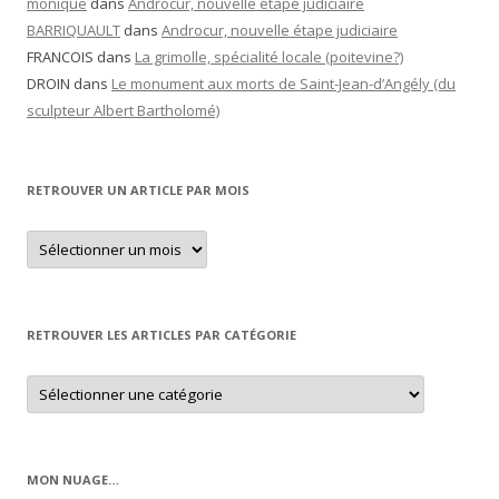
monique
dans
Androcur, nouvelle étape judiciaire
BARRIQUAULT
dans
Androcur, nouvelle étape judiciaire
FRANCOIS
dans
La grimolle, spécialité locale (poitevine?)
DROIN
dans
Le monument aux morts de Saint-Jean-d’Angély (du
sculpteur Albert Bartholomé)
RETROUVER UN ARTICLE PAR MOIS
Retrouver
un
article
par
mois
RETROUVER LES ARTICLES PAR CATÉGORIE
Retrouver
les
articles
par
catégorie
MON NUAGE…