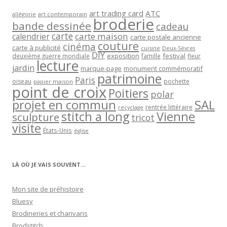
art trading card
ATC
allégorie
art contemporain
broderie
bande dessinée
cadeau
carte
carte maison
calendrier
carte postale ancienne
couture
cinéma
carte à publicité
cuisine
Deux-Sèvres
DIY
exposition
festival
famille
deuxième guerre mondiale
fleur
lecture
jardin
marque-page
monument commémoratif
patrimoine
Paris
oiseau
papier maison
pochette
point de croix
Poitiers
polar
projet en commun
SAL
rentrée littéraire
recyclage
stitch a long
Vienne
sculpture
tricot
visite
États-Unis
église
LÀ OÙ JE VAIS SOUVENT…
Mon site de préhistoire
Bluesy
Brodineries et charivaris
Brodstitch