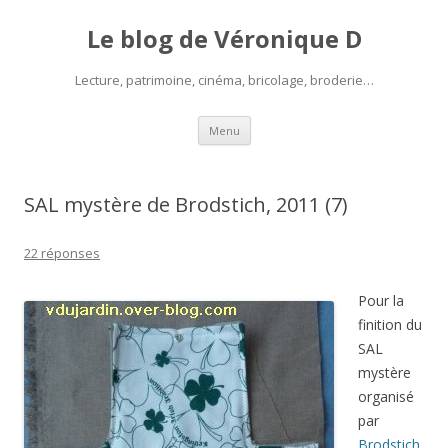
Le blog de Véronique D
Lecture, patrimoine, cinéma, bricolage, broderie…
Aller
Menu
au
contenu
SAL mystère de Brodstich, 2011 (7)
22 réponses
Pour la
finition du
SAL
mystère
organisé
par
Brodstich
,