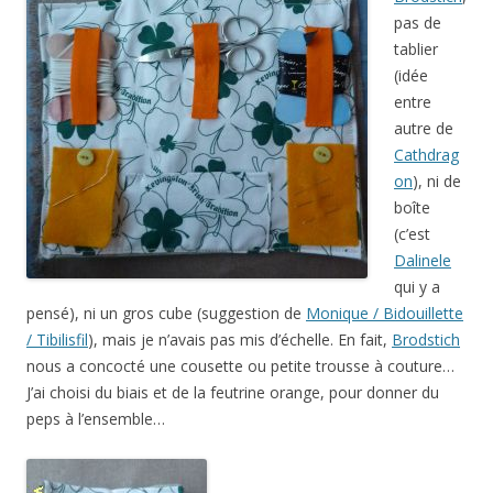
pas de
tablier
(idée
entre
autre de
Cathdrag
on
), ni de
boîte
(c’est
Dalinele
qui y a
pensé), ni un gros cube (suggestion de
Monique / Bidouillette
/ Tibilisfil
), mais je n’avais pas mis d’échelle. En fait,
Brodstich
nous a concocté une cousette ou petite trousse à couture…
J’ai choisi du biais et de la feutrine orange, pour donner du
peps à l’ensemble…