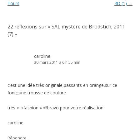
des
Tours
3D (1)
→
articles
22 réflexions sur «
SAL mystère de Brodstich, 2011
(7)
»
caroline
30 mars 2011 à 6 h 55 min
c’est une idée très originale,passants en orange,sur ce
font;;;une trousse de couture
très « »fashion » »!!bravo pour votre réalisation
caroline
↓
Répondre