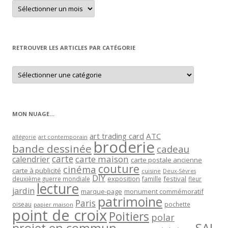
Retrouver
un
article
par
mois
RETROUVER LES ARTICLES PAR CATÉGORIE
Retrouver
les
articles
par
catégorie
MON NUAGE…
art trading card
ATC
allégorie
art contemporain
broderie
bande dessinée
cadeau
carte
carte maison
calendrier
carte postale ancienne
couture
cinéma
carte à publicité
cuisine
Deux-Sèvres
DIY
exposition
festival
famille
deuxième guerre mondiale
fleur
lecture
jardin
marque-page
monument commémoratif
patrimoine
Paris
oiseau
papier maison
pochette
point de croix
Poitiers
polar