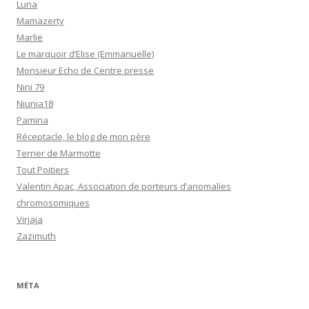
Luna
Mamazerty
Marlie
Le marquoir d’Elise (Emmanuelle)
Monsieur Echo de Centre presse
Nini 79
Niunia18
Pamina
Réceptacle, le blog de mon père
Terrier de Marmotte
Tout Poitiers
Valentin Apac, Association de porteurs d’anomalies
chromosomiques
Virjaja
Zazimuth
MÉTA