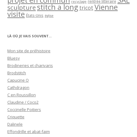
projet en commun
SAL
rentrée littéraire
recyclage
stitch a long
Vienne
sculpture
tricot
visite
États-Unis
église
LÀ OÙ JE VAIS SOUVENT…
Mon site de préhistoire
Bluesy
Brodineries et charivaris
Brodstitch
Capucine O
Cathdragon
C en Roussillon
Claudine / Coco2
Coccinelle Poitiers
Criquette
Dalinele
Effondrille et abat-faim