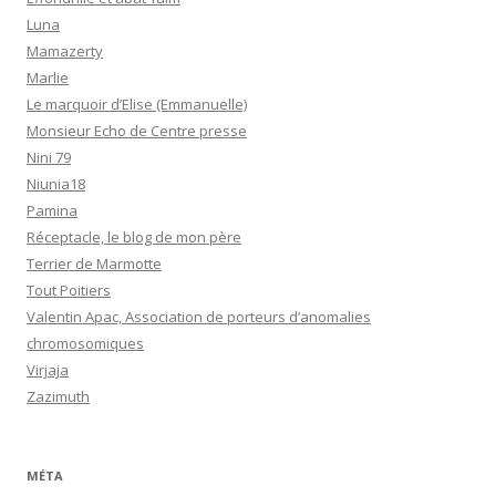
Luna
Mamazerty
Marlie
Le marquoir d’Elise (Emmanuelle)
Monsieur Echo de Centre presse
Nini 79
Niunia18
Pamina
Réceptacle, le blog de mon père
Terrier de Marmotte
Tout Poitiers
Valentin Apac, Association de porteurs d’anomalies
chromosomiques
Virjaja
Zazimuth
MÉTA