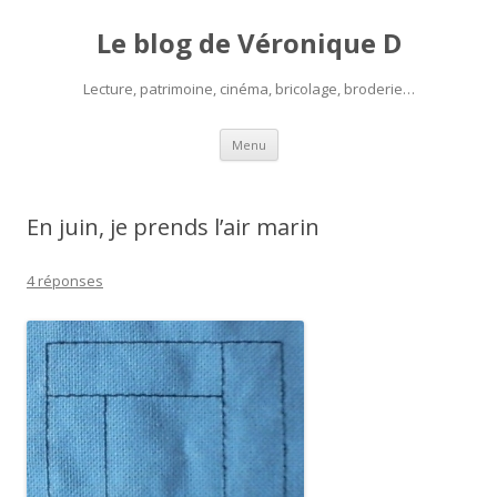
Le blog de Véronique D
Lecture, patrimoine, cinéma, bricolage, broderie…
Aller
Menu
au
contenu
En juin, je prends l’air marin
4 réponses