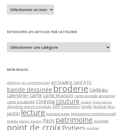
Retrouver
un
article
par
mois
RETROUVER LES ARTICLES PAR CATÉGORIE
Retrouver
les
articles
par
catégorie
MON NUAGE…
art trading card
ATC
allégorie
art contemporain
broderie
bande dessinée
cadeau
carte
carte maison
calendrier
carte postale ancienne
couture
cinéma
carte à publicité
cuisine
Deux-Sèvres
DIY
exposition
festival
famille
deuxième guerre mondiale
fleur
lecture
jardin
marque-page
monument commémoratif
patrimoine
Paris
oiseau
papier maison
pochette
point de croix
Poitiers
polar