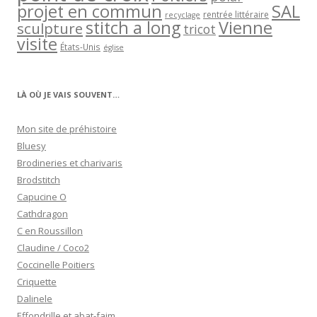
projet en commun
SAL
rentrée littéraire
recyclage
stitch a long
Vienne
sculpture
tricot
visite
États-Unis
église
LÀ OÙ JE VAIS SOUVENT…
Mon site de préhistoire
Bluesy
Brodineries et charivaris
Brodstitch
Capucine O
Cathdragon
C en Roussillon
Claudine / Coco2
Coccinelle Poitiers
Criquette
Dalinele
Effondrille et abat-faim