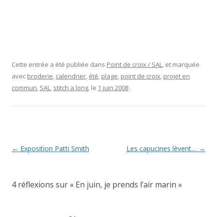
Cette entrée a été publiée dans
Point de croix / SAL
, et marquée
avec
broderie
,
calendrier
,
été
,
plage
,
point de croix
,
projet en
commun
,
SAL
,
stitch a long
, le
1 juin 2008
.
Navigation
←
Exposition Patti Smith
Les capucines lèvent…
→
des
articles
4 réflexions sur «
En juin, je prends l’air marin
»