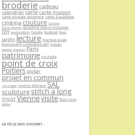
broderie
cadeau
carte
carte maison
calendrier
carte postale ancienne
carte à publicité
couture
cinéma
cuisine
deuxième guerre mondiale
Deux-Sèvres
DIY
exposition
festival
famille
fleur
lecture
jardin
marque-page
monument commémoratif
oiseau
Paris
papier maison
patrimoine
pochette
point de croix
Poitiers
polar
projet en commun
SAL
rentrée littéraire
recyclage
stitch a long
sculpture
Vienne
visite
tricot
États-Unis
église
LÀ OÙ JE VAIS SOUVENT…