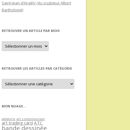
Saint-Jean-d’Angély (du sculpteur Albert
Bartholomé)
RETROUVER UN ARTICLE PAR MOIS
Retrouver
un
article
par
mois
RETROUVER LES ARTICLES PAR CATÉGORIE
Retrouver
les
articles
par
catégorie
MON NUAGE…
allégorie
art contemporain
art trading card
ATC
bande dessinée