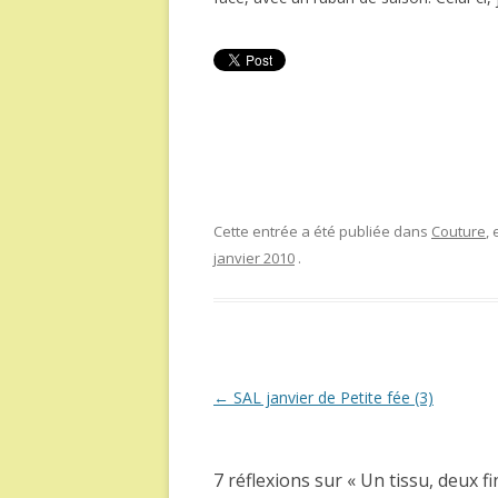
Cette entrée a été publiée dans
Couture
,
janvier 2010
.
Navigation
←
SAL janvier de Petite fée (3)
des
articles
7 réflexions sur «
Un tissu, deux fi