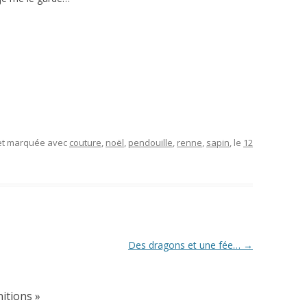
 et marquée avec
couture
,
noël
,
pendouille
,
renne
,
sapin
, le
12
Des dragons et une fée…
→
nitions
»