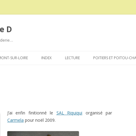
e D
roderie…
Aller
au
ONT-SUR-LOIRE
INDEX
LECTURE
POITIERS ET POITOU-CH
contenu
J’ai enfin finitionné le
SAL Riquiqui
organisé par
Carmela
pour noël 2009.