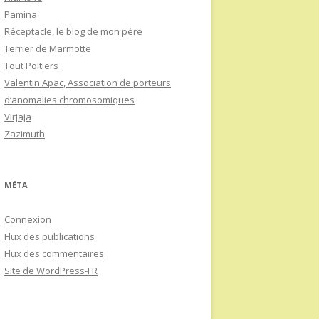
Pamina
Réceptacle, le blog de mon père
Terrier de Marmotte
Tout Poitiers
Valentin Apac, Association de porteurs
d’anomalies chromosomiques
Virjaja
Zazimuth
MÉTA
Connexion
Flux des publications
Flux des commentaires
Site de WordPress-FR