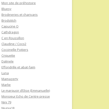
Mon site de préhistoire
Bluesy
Brodineries et charivaris
Brodstitch
Capucine O
Cathdragon
C en Roussillon
Claudine / Coco2
Coccinelle Poitiers
Criquette
Dalinele
Effondrille et abat-faim
Luna
Mamazerty
Marlie
Le marquoir d’Elise (Emmanuelle)
Monsieur Echo de Centre presse
Nini 79
Niunia18