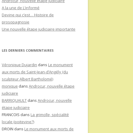
Androcur, nouvelle étape judiciaire
A la une de L’informé
Devine qui c’est… Histoire de
prosopagnosie
Une nouvelle étape judiciaire importante
LES DERNIERS COMMENTAIRES
Véronique Dujardin
dans
Le monument
aux morts de Saint-Jean-d’Angély (du
sculpteur Albert Bartholomé)
monique
dans
Androcur, nouvelle étape
judiciaire
BARRIQUAULT
dans
Androcur, nouvelle
étape judiciaire
FRANCOIS
dans
La grimolle, spécialité
locale (poitevine?)
DROIN
dans
Le monument aux morts de