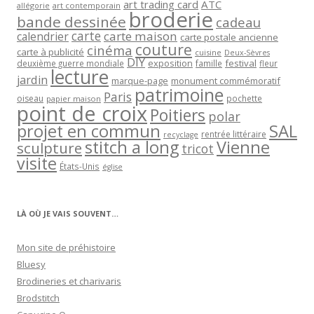
art trading card
ATC
allégorie
art contemporain
broderie
bande dessinée
cadeau
carte
carte maison
calendrier
carte postale ancienne
couture
cinéma
carte à publicité
cuisine
Deux-Sèvres
DIY
exposition
festival
famille
deuxième guerre mondiale
fleur
lecture
jardin
marque-page
monument commémoratif
patrimoine
Paris
oiseau
papier maison
pochette
point de croix
Poitiers
polar
projet en commun
SAL
rentrée littéraire
recyclage
stitch a long
Vienne
sculpture
tricot
visite
États-Unis
église
LÀ OÙ JE VAIS SOUVENT…
Mon site de préhistoire
Bluesy
Brodineries et charivaris
Brodstitch