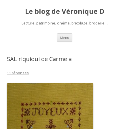
Le blog de Véronique D
Lecture, patrimoine, cinéma, bricolage, broderie…
Aller
Menu
au
contenu
SAL riquiqui de Carmela
11 réponses