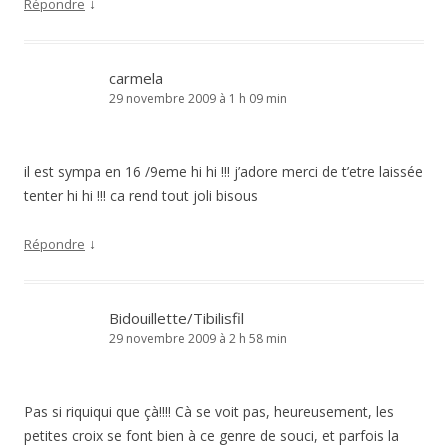
↓
Répondre
carmela
29 novembre 2009 à 1 h 09 min
il est sympa en 16 /9eme hi hi !!! j’adore merci de t’etre laissée
tenter hi hi !!! ca rend tout joli bisous
↓
Répondre
Bidouillette/Tibilisfil
29 novembre 2009 à 2 h 58 min
Pas si riquiqui que çà!!!! Cà se voit pas, heureusement, les
petites croix se font bien à ce genre de souci, et parfois la