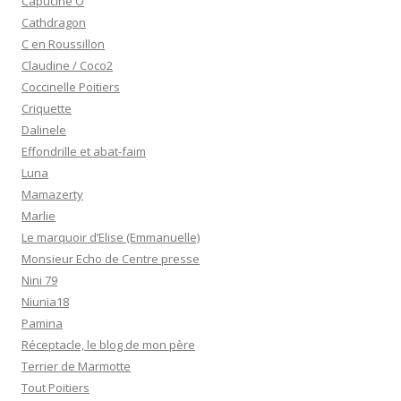
Capucine O
Cathdragon
C en Roussillon
Claudine / Coco2
Coccinelle Poitiers
Criquette
Dalinele
Effondrille et abat-faim
Luna
Mamazerty
Marlie
Le marquoir d’Elise (Emmanuelle)
Monsieur Echo de Centre presse
Nini 79
Niunia18
Pamina
Réceptacle, le blog de mon père
Terrier de Marmotte
Tout Poitiers