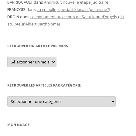
BARRIQUAULT
dans
Androcur, nouvelle étape judiciaire
FRANCOIS
dans
La grimolle, spécialité locale (poitevine?)
DROIN
dans
Le monument aux morts de Saint-Jean-d’Angély (du
sculpteur Albert Bartholomé)
RETROUVER UN ARTICLE PAR MOIS
Retrouver
un
article
par
mois
RETROUVER LES ARTICLES PAR CATÉGORIE
Retrouver
les
articles
par
catégorie
MON NUAGE…