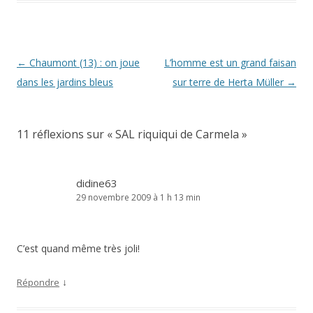
Navigation
←
Chaumont (13) : on joue
L’homme est un grand faisan
des
dans les jardins bleus
sur terre de Herta Müller
→
articles
11 réflexions sur «
SAL riquiqui de Carmela
»
didine63
29 novembre 2009 à 1 h 13 min
C’est quand même très joli!
↓
Répondre