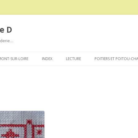
e D
roderie…
Aller
au
ONT-SUR-LOIRE
INDEX
LECTURE
POITIERS ET POITOU-CH
contenu