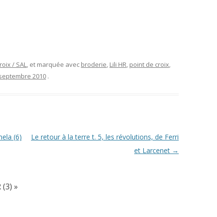
roix / SAL
, et marquée avec
broderie
,
Lili HR
,
point de croix
,
 septembre 2010
.
ela (6)
Le retour à la terre t. 5, les révolutions, de Ferri
et Larcenet
→
 (3)
»