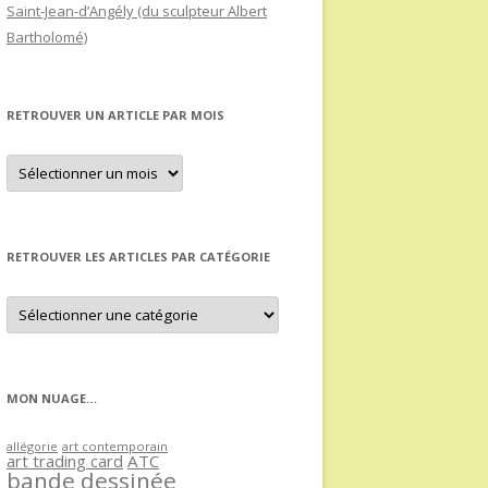
Saint-Jean-d’Angély (du sculpteur Albert
Bartholomé)
RETROUVER UN ARTICLE PAR MOIS
Retrouver
un
article
par
mois
RETROUVER LES ARTICLES PAR CATÉGORIE
Retrouver
les
articles
par
catégorie
MON NUAGE…
allégorie
art contemporain
art trading card
ATC
bande dessinée