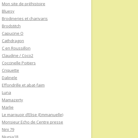
Mon site de préhistoire
Bluesy
Brodineries et charivaris
Brodstitch
Capucine O
Cathdragon
C en Roussillon
Claudine / Coco2
Coccinelle Poitiers
Criquette
Dalinele
Effondrille et abat-faim
Luna
Mamazerty
Marlie
Le marquoir d’Elise (Emmanuelle)
Monsieur Echo de Centre presse
Nini 79
Niunia18