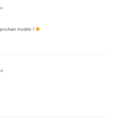
in
e prochain modèle ?
in