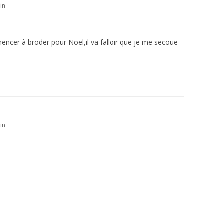
in
mencer à broder pour Noël,il va falloir que je me secoue
in