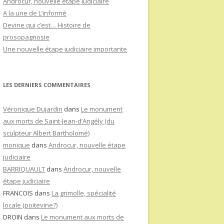
Androcur, nouvelle étape judiciaire
A la une de L’informé
Devine qui c’est… Histoire de
prosopagnosie
Une nouvelle étape judiciaire importante
LES DERNIERS COMMENTAIRES
Véronique Dujardin
dans
Le monument
aux morts de Saint-Jean-d’Angély (du
sculpteur Albert Bartholomé)
monique
dans
Androcur, nouvelle étape
judiciaire
BARRIQUAULT
dans
Androcur, nouvelle
étape judiciaire
FRANCOIS
dans
La grimolle, spécialité
locale (poitevine?)
DROIN
dans
Le monument aux morts de