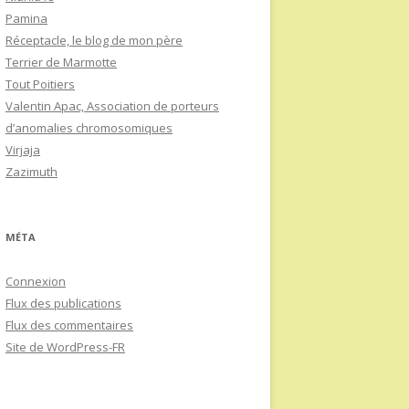
Pamina
Réceptacle, le blog de mon père
Terrier de Marmotte
Tout Poitiers
Valentin Apac, Association de porteurs
d’anomalies chromosomiques
Virjaja
Zazimuth
MÉTA
Connexion
Flux des publications
Flux des commentaires
Site de WordPress-FR