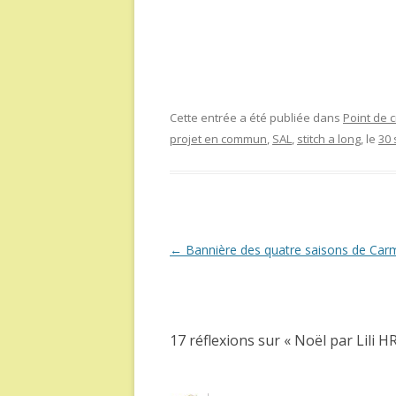
Cette entrée a été publiée dans
Point de c
projet en commun
,
SAL
,
stitch a long
, le
30
Navigation
←
Bannière des quatre saisons de Carm
des
articles
17 réflexions sur «
Noël par Lili HR