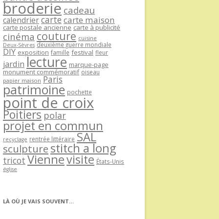
broderie
cadeau
carte
carte maison
calendrier
carte postale ancienne
carte à publicité
couture
cinéma
cuisine
deuxième guerre mondiale
Deux-Sèvres
DIY
exposition
festival
famille
fleur
lecture
jardin
marque-page
monument commémoratif
oiseau
Paris
papier maison
patrimoine
pochette
point de croix
Poitiers
polar
projet en commun
SAL
rentrée littéraire
recyclage
stitch a long
sculpture
Vienne
visite
tricot
États-Unis
église
LÀ OÙ JE VAIS SOUVENT…