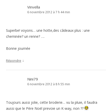
Vinvella
6 novembre 2012 à 7 h 44 min
Superbe! voyons… une hotte,des câdeaux plus : une
cheminée? un renne? ….
Bonne journée
↓
Répondre
Nini79
6 novembre 2012 à 8 h 55 min
Toujours aussi jolie, cette broderie… vu la pluie, il faudra
aussi que le Père Noël prevoie un K-way, non ??