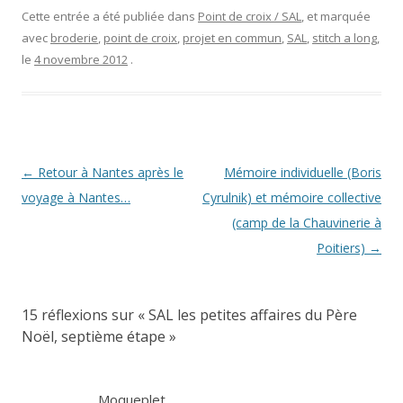
Cette entrée a été publiée dans
Point de croix / SAL
, et marquée
avec
broderie
,
point de croix
,
projet en commun
,
SAL
,
stitch a long
,
le
4 novembre 2012
.
Navigation
←
Retour à Nantes après le
Mémoire individuelle (Boris
des
voyage à Nantes…
Cyrulnik) et mémoire collective
articles
(camp de la Chauvinerie à
Poitiers)
→
15 réflexions sur «
SAL les petites affaires du Père
Noël, septième étape
»
Moqueplet