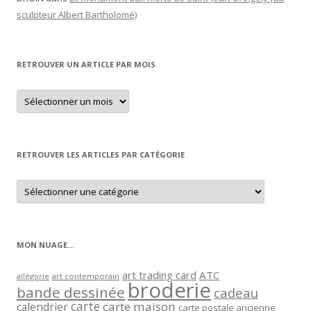
sculpteur Albert Bartholomé)
RETROUVER UN ARTICLE PAR MOIS
Retrouver
un
article
par
mois
RETROUVER LES ARTICLES PAR CATÉGORIE
Retrouver
les
articles
par
catégorie
MON NUAGE…
art trading card
ATC
allégorie
art contemporain
broderie
bande dessinée
cadeau
carte
carte maison
calendrier
carte postale ancienne