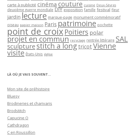
couture
cinéma
carte à publicité
cuisine
Deux-Sèvres
DIY
exposition
festival
famille
deuxième guerre mondiale
fleur
lecture
jardin
marque-page
monument commémoratif
patrimoine
Paris
oiseau
papier maison
pochette
point de croix
Poitiers
polar
projet en commun
SAL
rentrée littéraire
recyclage
stitch a long
Vienne
sculpture
tricot
visite
États-Unis
église
LÀ OÙ JE VAIS SOUVENT…
Mon site de préhistoire
Bluesy
Brodineries et charivaris
Brodstitch
Capucine O
Cathdragon
C en Roussillon