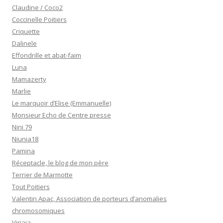
Claudine / Coco2
Coccinelle Poitiers
Criquette
Dalinele
Effondrille et abat-faim
Luna
Mamazerty
Marlie
Le marquoir d’Elise (Emmanuelle)
Monsieur Echo de Centre presse
Nini 79
Niunia18
Pamina
Réceptacle, le blog de mon père
Terrier de Marmotte
Tout Poitiers
Valentin Apac, Association de porteurs d’anomalies
chromosomiques
Virjaja