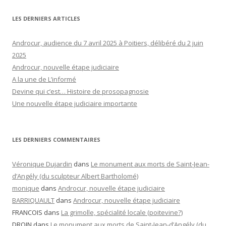
LES DERNIERS ARTICLES
Androcur, audience du 7 avril 2025 à Poitiers, délibéré du 2 juin
2025
Androcur, nouvelle étape judiciaire
A la une de L’informé
Devine qui c’est… Histoire de prosopagnosie
Une nouvelle étape judiciaire importante
LES DERNIERS COMMENTAIRES
Véronique Dujardin
dans
Le monument aux morts de Saint-Jean-
d’Angély (du sculpteur Albert Bartholomé)
monique
dans
Androcur, nouvelle étape judiciaire
BARRIQUAULT
dans
Androcur, nouvelle étape judiciaire
FRANCOIS
dans
La grimolle, spécialité locale (poitevine?)
DROIN
dans
Le monument aux morts de Saint-Jean-d’Angély (du