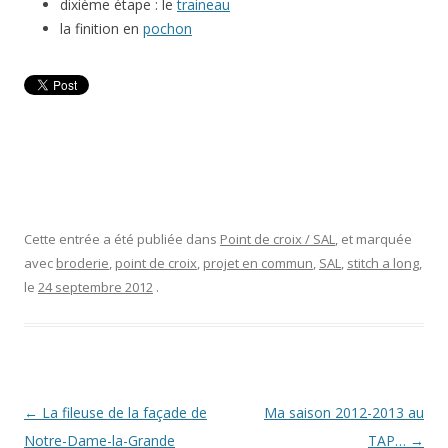
dixième étape : le
traineau
la finition en
pochon
Cette entrée a été publiée dans
Point de croix / SAL
, et marquée
avec
broderie
,
point de croix
,
projet en commun
,
SAL
,
stitch a long
,
le
24 septembre 2012
.
Navigation
←
La fileuse de la façade de
Ma saison 2012-2013 au
des
Notre-Dame-la-Grande
TAP…
→