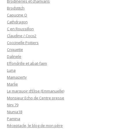
Brodineries et charivaris
Brodstitch
Capucine O
Cathdragon
C en Roussillon
Claudine / Coco2
Coccinelle Poitiers
Criquette
Dalinele
Effondrille et abat-faim
Luna
Mamazerty
Marlie
Le marquoir d’Elise (Emmanuelle)
Monsieur Echo de Centre presse
Nini 79
Niunia18
Pamina
Réceptacle, le blog de mon père