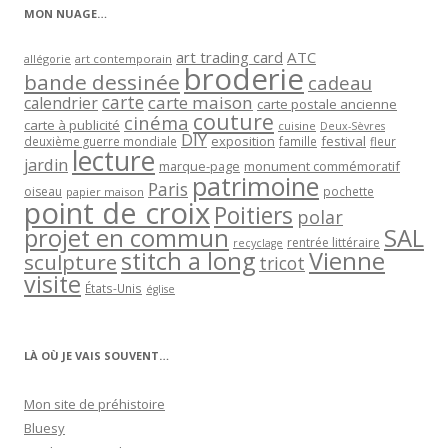
MON NUAGE…
art trading card
ATC
allégorie
art contemporain
broderie
bande dessinée
cadeau
carte
carte maison
calendrier
carte postale ancienne
couture
cinéma
carte à publicité
cuisine
Deux-Sèvres
DIY
exposition
festival
famille
deuxième guerre mondiale
fleur
lecture
jardin
marque-page
monument commémoratif
patrimoine
Paris
oiseau
papier maison
pochette
point de croix
Poitiers
polar
projet en commun
SAL
rentrée littéraire
recyclage
stitch a long
Vienne
sculpture
tricot
visite
États-Unis
église
LÀ OÙ JE VAIS SOUVENT…
Mon site de préhistoire
Bluesy