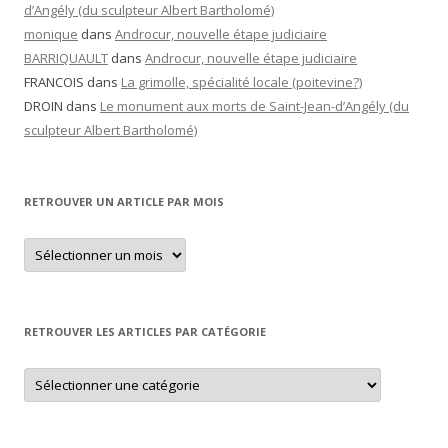
d’Angély (du sculpteur Albert Bartholomé)
monique
dans
Androcur, nouvelle étape judiciaire
BARRIQUAULT
dans
Androcur, nouvelle étape judiciaire
FRANCOIS
dans
La grimolle, spécialité locale (poitevine?)
DROIN
dans
Le monument aux morts de Saint-Jean-d’Angély (du
sculpteur Albert Bartholomé)
RETROUVER UN ARTICLE PAR MOIS
Retrouver
un
article
par
mois
RETROUVER LES ARTICLES PAR CATÉGORIE
Retrouver
les
articles
par
catégorie