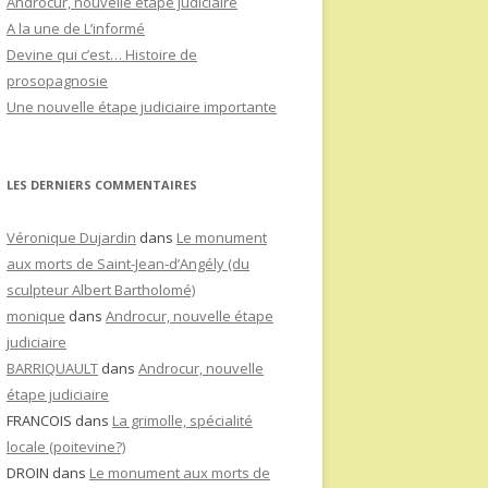
Androcur, nouvelle étape judiciaire
A la une de L’informé
Devine qui c’est… Histoire de
prosopagnosie
Une nouvelle étape judiciaire importante
LES DERNIERS COMMENTAIRES
Véronique Dujardin
dans
Le monument
aux morts de Saint-Jean-d’Angély (du
sculpteur Albert Bartholomé)
monique
dans
Androcur, nouvelle étape
judiciaire
BARRIQUAULT
dans
Androcur, nouvelle
étape judiciaire
FRANCOIS
dans
La grimolle, spécialité
locale (poitevine?)
DROIN
dans
Le monument aux morts de