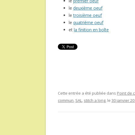
le
premier oeuf
le
deuxième oeuf
le
troisième oeuf
le
quatrième oeuf
et
la finition en boîte
Cette entrée a été publiée dans
Point de c
commun
,
SAL
,
stitch a long
, le
30 janvier 20