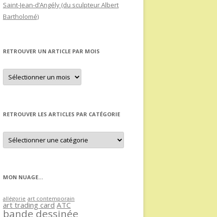
Saint-Jean-d’Angély (du sculpteur Albert
Bartholomé)
RETROUVER UN ARTICLE PAR MOIS
Retrouver
un
article
par
mois
RETROUVER LES ARTICLES PAR CATÉGORIE
Retrouver
les
articles
par
catégorie
MON NUAGE…
allégorie
art contemporain
art trading card
ATC
bande dessinée