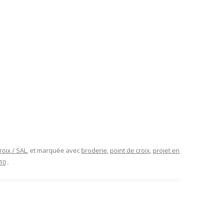
roix / SAL
, et marquée avec
broderie
,
point de croix
,
projet en
10
.