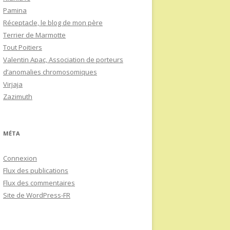
Pamina
Réceptacle, le blog de mon père
Terrier de Marmotte
Tout Poitiers
Valentin Apac, Association de porteurs
d’anomalies chromosomiques
Virjaja
Zazimuth
MÉTA
Connexion
Flux des publications
Flux des commentaires
Site de WordPress-FR