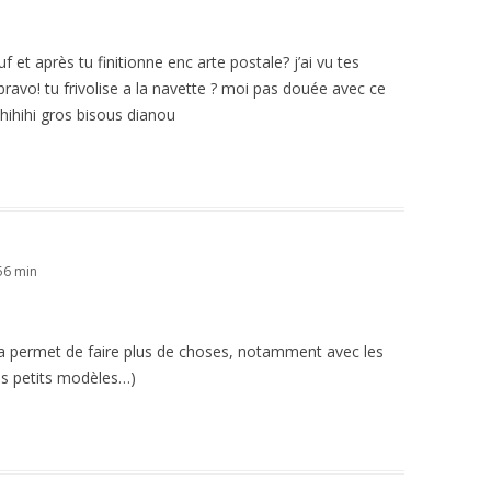
 et après tu finitionne enc arte postale? j’ai vu tes
 bravo! tu frivolise a la navette ? moi pas douée avec ce
e hihihi gros bisous dianou
 56 min
 ça permet de faire plus de choses, notamment avec les
 ces petits modèles…)