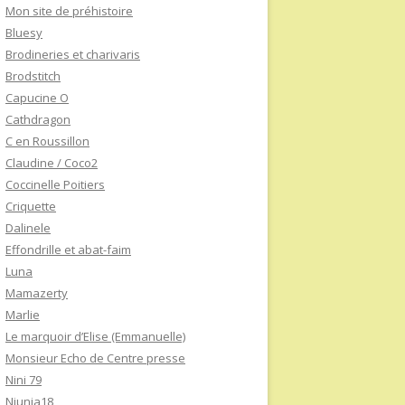
Mon site de préhistoire
Bluesy
Brodineries et charivaris
Brodstitch
Capucine O
Cathdragon
C en Roussillon
Claudine / Coco2
Coccinelle Poitiers
Criquette
Dalinele
Effondrille et abat-faim
Luna
Mamazerty
Marlie
Le marquoir d’Elise (Emmanuelle)
Monsieur Echo de Centre presse
Nini 79
Niunia18