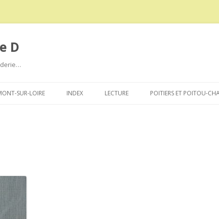
e D
roderie…
Aller
au
ONT-SUR-LOIRE
INDEX
LECTURE
POITIERS ET POITOU-CH
contenu