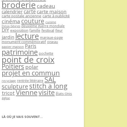
broderie
cadeau
carte
carte maison
calendrier
carte postale ancienne
carte à publicité
couture
cinéma
cuisine
deuxième guerre mondiale
Deux-Sèvres
DIY
exposition
festival
famille
fleur
lecture
jardin
marque-page
monument commémoratif
oiseau
Paris
papier maison
patrimoine
pochette
point de croix
Poitiers
polar
projet en commun
SAL
rentrée littéraire
recyclage
stitch a long
sculpture
Vienne
visite
tricot
États-Unis
église
LÀ OÙ JE VAIS SOUVENT…