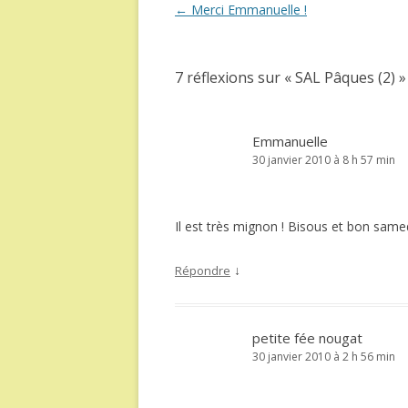
Navigation
←
Merci Emmanuelle !
des
articles
7 réflexions sur «
SAL Pâques (2)
»
Emmanuelle
30 janvier 2010 à 8 h 57 min
Il est très mignon ! Bisous et bon samed
↓
Répondre
petite fée nougat
30 janvier 2010 à 2 h 56 min