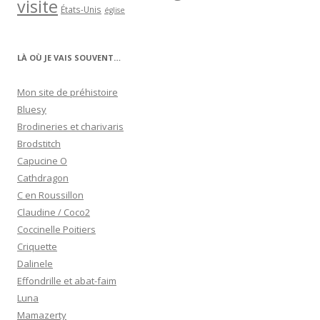
visite
États-Unis
église
LÀ OÙ JE VAIS SOUVENT…
Mon site de préhistoire
Bluesy
Brodineries et charivaris
Brodstitch
Capucine O
Cathdragon
C en Roussillon
Claudine / Coco2
Coccinelle Poitiers
Criquette
Dalinele
Effondrille et abat-faim
Luna
Mamazerty