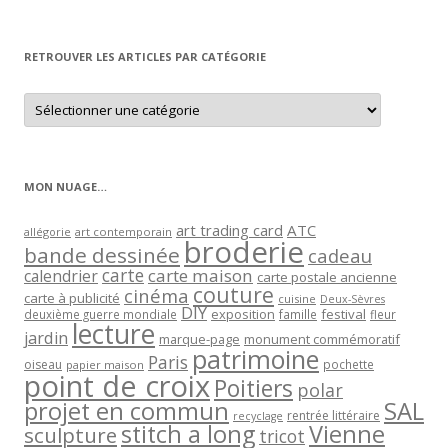
par
mois
RETROUVER LES ARTICLES PAR CATÉGORIE
Retrouver
les
articles
par
catégorie
MON NUAGE…
art trading card
ATC
allégorie
art contemporain
broderie
bande dessinée
cadeau
carte
carte maison
calendrier
carte postale ancienne
couture
cinéma
carte à publicité
cuisine
Deux-Sèvres
DIY
exposition
festival
famille
deuxième guerre mondiale
fleur
lecture
jardin
marque-page
monument commémoratif
patrimoine
Paris
oiseau
papier maison
pochette
point de croix
Poitiers
polar
projet en commun
SAL
rentrée littéraire
recyclage
stitch a long
Vienne
sculpture
tricot