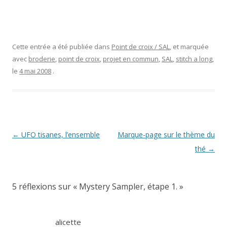
Cette entrée a été publiée dans
Point de croix / SAL
, et marquée
avec
broderie
,
point de croix
,
projet en commun
,
SAL
,
stitch a long
,
le
4 mai 2008
.
Navigation
←
UFO tisanes, l’ensemble
Marque-page sur le thème du
des
thé
→
articles
5 réflexions sur «
Mystery Sampler, étape 1.
»
alicette