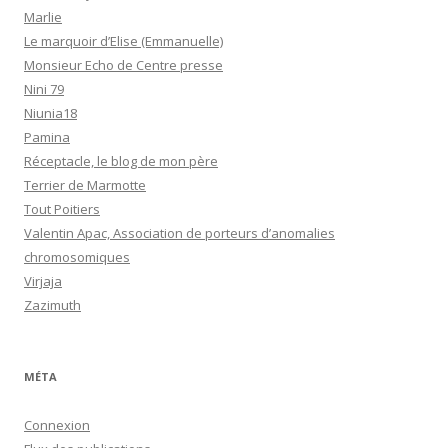
Marlie
Le marquoir d’Elise (Emmanuelle)
Monsieur Echo de Centre presse
Nini 79
Niunia18
Pamina
Réceptacle, le blog de mon père
Terrier de Marmotte
Tout Poitiers
Valentin Apac, Association de porteurs d’anomalies
chromosomiques
Virjaja
Zazimuth
MÉTA
Connexion