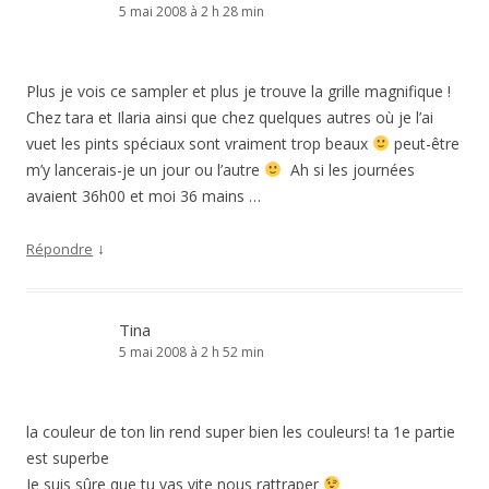
5 mai 2008 à 2 h 28 min
Plus je vois ce sampler et plus je trouve la grille magnifique !
Chez tara et Ilaria ainsi que chez quelques autres où je l’ai
vuet les pints spéciaux sont vraiment trop beaux
peut-être
m’y lancerais-je un jour ou l’autre
Ah si les journées
avaient 36h00 et moi 36 mains …
↓
Répondre
Tina
5 mai 2008 à 2 h 52 min
la couleur de ton lin rend super bien les couleurs! ta 1e partie
est superbe
Je suis sûre que tu vas vite nous rattraper