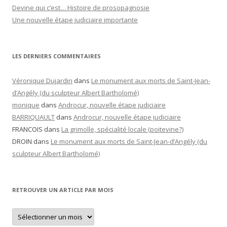
Devine qui c’est… Histoire de prosopagnosie
Une nouvelle étape judiciaire importante
LES DERNIERS COMMENTAIRES
Véronique Dujardin
dans
Le monument aux morts de Saint-Jean-
d’Angély (du sculpteur Albert Bartholomé)
monique
dans
Androcur, nouvelle étape judiciaire
BARRIQUAULT
dans
Androcur, nouvelle étape judiciaire
FRANCOIS
dans
La grimolle, spécialité locale (poitevine?)
DROIN
dans
Le monument aux morts de Saint-Jean-d’Angély (du
sculpteur Albert Bartholomé)
RETROUVER UN ARTICLE PAR MOIS
Retrouver
un
article