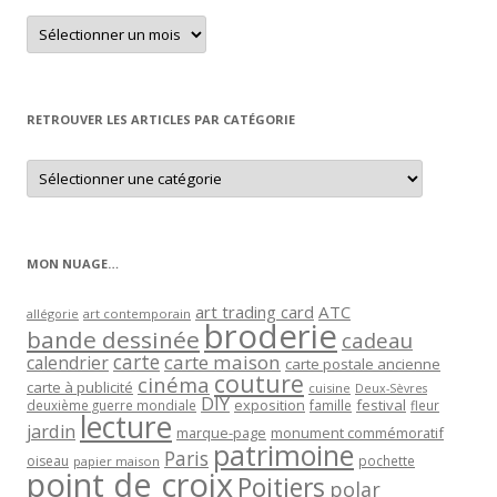
Retrouver
un
article
par
mois
RETROUVER LES ARTICLES PAR CATÉGORIE
Retrouver
les
articles
par
catégorie
MON NUAGE…
art trading card
ATC
allégorie
art contemporain
broderie
bande dessinée
cadeau
carte
carte maison
calendrier
carte postale ancienne
couture
cinéma
carte à publicité
cuisine
Deux-Sèvres
DIY
exposition
festival
famille
deuxième guerre mondiale
fleur
lecture
jardin
marque-page
monument commémoratif
patrimoine
Paris
oiseau
papier maison
pochette
point de croix
Poitiers
polar