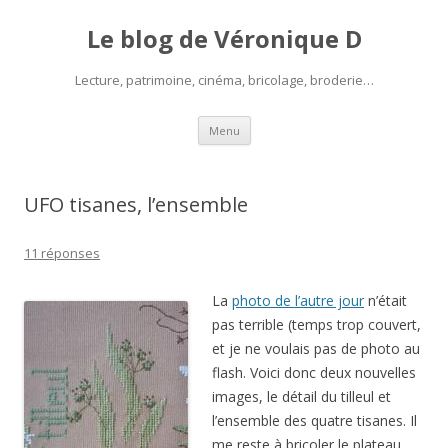
Le blog de Véronique D
Lecture, patrimoine, cinéma, bricolage, broderie…
Aller
Menu
au
contenu
UFO tisanes, l’ensemble
11 réponses
La
photo de l’autre jour
n’était
pas terrible (temps trop couvert,
et je ne voulais pas de photo au
flash. Voici donc deux nouvelles
images, le détail du tilleul et
l’ensemble des quatre tisanes. Il
me reste à bricoler le plateau.