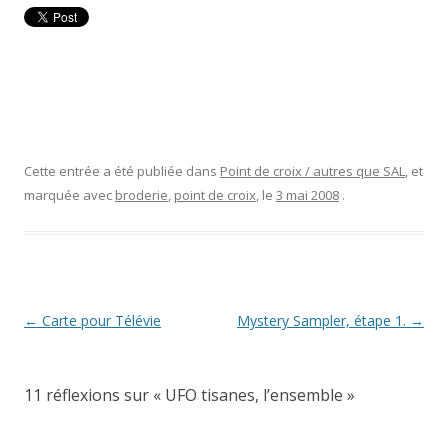
Cette entrée a été publiée dans
Point de croix / autres que SAL
, et
marquée avec
broderie
,
point de croix
, le
3 mai 2008
.
Navigation
←
Carte pour Télévie
Mystery Sampler, étape 1.
→
des
articles
11 réflexions sur «
UFO tisanes, l’ensemble
»