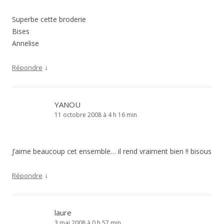
Superbe cette broderie
Bises
Annelise
↓
Répondre
YANOU
11 octobre 2008 à 4 h 16 min
J’aime beaucoup cet ensemble… il rend vraiment bien !! bisous
↓
Répondre
laure
3 mai 2008 à 0 h 57 min