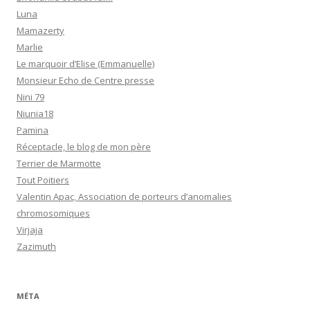
Luna
Mamazerty
Marlie
Le marquoir d’Elise (Emmanuelle)
Monsieur Echo de Centre presse
Nini 79
Niunia18
Pamina
Réceptacle, le blog de mon père
Terrier de Marmotte
Tout Poitiers
Valentin Apac, Association de porteurs d’anomalies
chromosomiques
Virjaja
Zazimuth
MÉTA