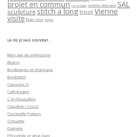
projet en commun
SAL
rentrée littéraire
recyclage
stitch a long
Vienne
sculpture
tricot
visite
États-Unis
église
LÀ OÙ JE VAIS SOUVENT…
Mon site de préhistoire
Bluesy
Brodineries et charivaris
Brodstitch
Capucine O
Cathdragon
C en Roussillon
Claudine / Coco2
Coccinelle Poitiers
Criquette
Dalinele
Effondrille et abat-faim