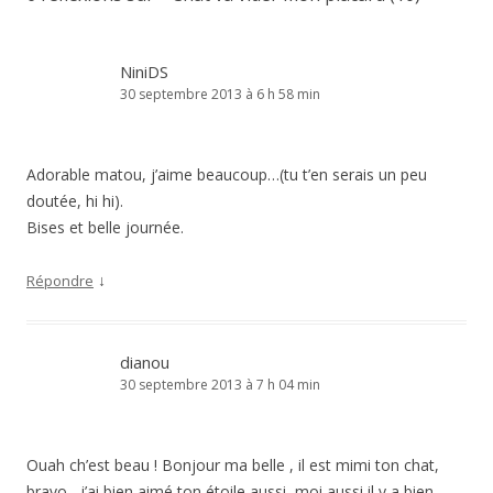
NiniDS
30 septembre 2013 à 6 h 58 min
Adorable matou, j’aime beaucoup…(tu t’en serais un peu
doutée, hi hi).
Bises et belle journée.
↓
Répondre
dianou
30 septembre 2013 à 7 h 04 min
Ouah ch’est beau ! Bonjour ma belle , il est mimi ton chat,
bravo , j’ai bien aimé ton étoile aussi, moi aussi il y a bien