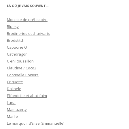
LÀ OÙ JE VAIS SOUVENT…
Mon site de préhistoire
Bluesy
Brodineries et charivaris
Brodstitch
Capucine O
Cathdragon
C en Roussillon
Claudine / Coco2
Coccinelle Poitiers
Criquette
Dalinele
Effondrille et abat-faim
Luna
Mamazerty
Marlie
Le marquoir d’Elise (Emmanuelle)