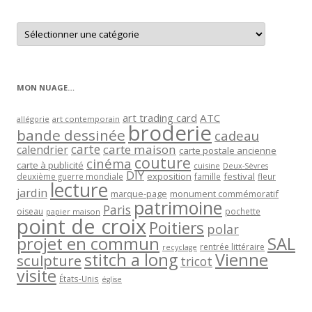
Retrouver
les
articles
par
catégorie
MON NUAGE…
art trading card
ATC
allégorie
art contemporain
broderie
bande dessinée
cadeau
carte
carte maison
calendrier
carte postale ancienne
couture
cinéma
carte à publicité
cuisine
Deux-Sèvres
DIY
exposition
festival
famille
deuxième guerre mondiale
fleur
lecture
jardin
marque-page
monument commémoratif
patrimoine
Paris
oiseau
papier maison
pochette
point de croix
Poitiers
polar
projet en commun
SAL
rentrée littéraire
recyclage
stitch a long
Vienne
sculpture
tricot
visite
États-Unis
église