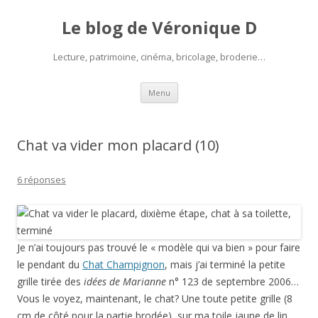
Le blog de Véronique D
Lecture, patrimoine, cinéma, bricolage, broderie…
Aller
Menu
au
contenu
Chat va vider mon placard (10)
6 réponses
Je n’ai toujours pas trouvé le « modèle qui va bien » pour faire
le pendant du
Chat Champignon
, mais j’ai terminé la petite
grille tirée des
idées de Marianne
n° 123 de septembre 2006…
Vous le voyez, maintenant, le chat? Une toute petite grille (8
cm de côté pour la partie brodée), sur ma toile jaune de lin