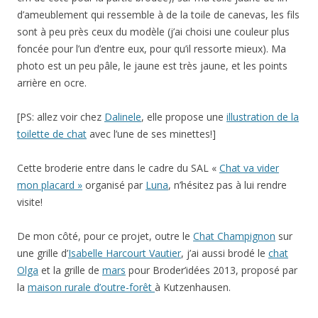
d’ameublement qui ressemble à de la toile de canevas, les fils
sont à peu près ceux du modèle (j’ai choisi une couleur plus
foncée pour l’un d’entre eux, pour qu’il ressorte mieux). Ma
photo est un peu pâle, le jaune est très jaune, et les points
arrière en ocre.
[PS: allez voir chez
Dalinele
, elle propose une
illustration de la
toilette de chat
avec l’une de ses minettes!]
Cette broderie entre dans le cadre du SAL «
Chat va vider
mon placard »
organisé par
Luna
, n’hésitez pas à lui rendre
visite!
De mon côté, pour ce projet, outre le
Chat Champignon
sur
une grille d’
Isabelle Harcourt Vautier
, j’ai aussi brodé le
chat
Olga
et la grille de
mars
pour Broder’idées 2013, proposé par
la
maison rurale d’outre-forêt
à Kutzenhausen.