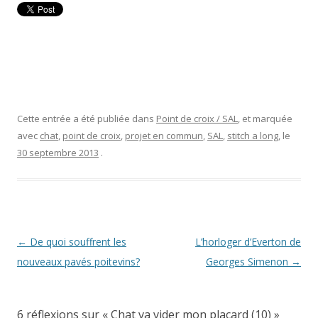
Cette entrée a été publiée dans
Point de croix / SAL
, et marquée
avec
chat
,
point de croix
,
projet en commun
,
SAL
,
stitch a long
, le
30 septembre 2013
.
Navigation
←
De quoi souffrent les
L’horloger d’Everton de
des
nouveaux pavés poitevins?
Georges Simenon
→
articles
6 réflexions sur «
Chat va vider mon placard (10)
»