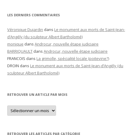
LES DERNIERS COMMENTAIRES
Véronique Dujardin
dans
Le monument aux morts de Saint-Jean-
d’Angély (du sculpteur Albert Bartholomé)
monique
dans
Androcur, nouvelle étape judiciaire
BARRIQUAULT
dans
Androcur, nouvelle étape judiciaire
FRANCOIS
dans
La grimolle, spécialité locale (poitevine?)
DROIN
dans
Le monument aux morts de Saint-Jean-d’Angély (du
sculpteur Albert Bartholomé)
RETROUVER UN ARTICLE PAR MOIS
Retrouver
un
article
par
mois
RETROUVER LES ARTICLES PAR CATÉGORIE