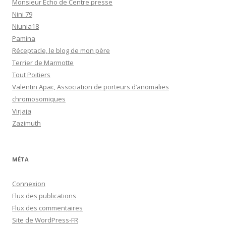
Monsieur Echo de Centre presse
Nini 79
Niunia18
Pamina
Réceptacle, le blog de mon père
Terrier de Marmotte
Tout Poitiers
Valentin Apac, Association de porteurs d’anomalies
chromosomiques
Virjaja
Zazimuth
MÉTA
Connexion
Flux des publications
Flux des commentaires
Site de WordPress-FR