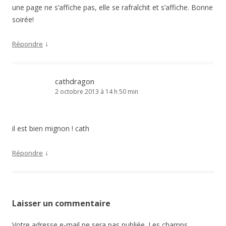
une page ne s’affiche pas, elle se rafraîchit et s’affiche. Bonne
soirée!
↓
Répondre
cathdragon
2 octobre 2013 à 14 h 50 min
il est bien mignon ! cath
↓
Répondre
Laisser un commentaire
Votre adresse e-mail ne sera pas publiée.
Les champs