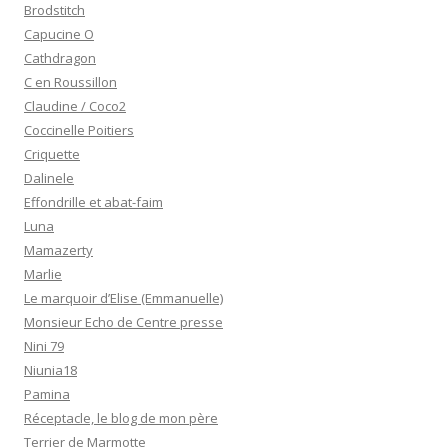
Brodstitch
Capucine O
Cathdragon
C en Roussillon
Claudine / Coco2
Coccinelle Poitiers
Criquette
Dalinele
Effondrille et abat-faim
Luna
Mamazerty
Marlie
Le marquoir d’Elise (Emmanuelle)
Monsieur Echo de Centre presse
Nini 79
Niunia18
Pamina
Réceptacle, le blog de mon père
Terrier de Marmotte