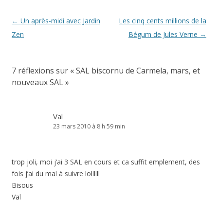
Navigation
←
Un après-midi avec Jardin
Les cinq cents millions de la
des
Zen
Bégum de Jules Verne
→
articles
7 réflexions sur «
SAL biscornu de Carmela, mars, et
nouveaux SAL
»
Val
23 mars 2010 à 8 h 59 min
trop joli, moi j’ai 3 SAL en cours et ca suffit emplement, des
fois j’ai du mal à suivre lollllll
Bisous
Val