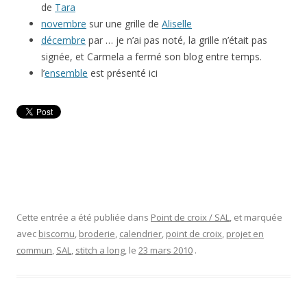
de
Tara
novembre
sur une grille de
Aliselle
décembre
par … je n’ai pas noté, la grille n’était pas
signée, et Carmela a fermé son blog entre temps.
l’
ensemble
est présenté ici
Cette entrée a été publiée dans
Point de croix / SAL
, et marquée
avec
biscornu
,
broderie
,
calendrier
,
point de croix
,
projet en
commun
,
SAL
,
stitch a long
, le
23 mars 2010
.