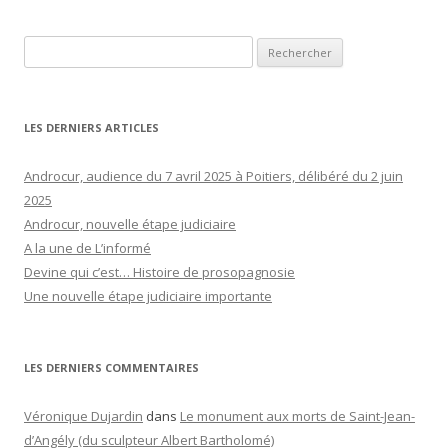
Rechercher :
LES DERNIERS ARTICLES
Androcur, audience du 7 avril 2025 à Poitiers, délibéré du 2 juin
2025
Androcur, nouvelle étape judiciaire
A la une de L’informé
Devine qui c’est… Histoire de prosopagnosie
Une nouvelle étape judiciaire importante
LES DERNIERS COMMENTAIRES
Véronique Dujardin
dans
Le monument aux morts de Saint-Jean-
d’Angély (du sculpteur Albert Bartholomé)