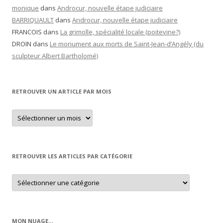
monique
dans
Androcur, nouvelle étape judiciaire
BARRIQUAULT
dans
Androcur, nouvelle étape judiciaire
FRANCOIS
dans
La grimolle, spécialité locale (poitevine?)
DROIN
dans
Le monument aux morts de Saint-Jean-d’Angély (du
sculpteur Albert Bartholomé)
RETROUVER UN ARTICLE PAR MOIS
Retrouver
un
article
par
mois
RETROUVER LES ARTICLES PAR CATÉGORIE
Retrouver
les
articles
par
catégorie
MON NUAGE…