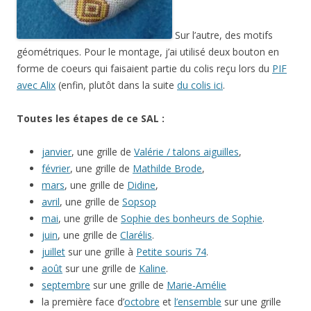
Sur l’autre, des motifs
géométriques. Pour le montage, j’ai utilisé deux bouton en
forme de coeurs qui faisaient partie du colis reçu lors du
PIF
avec Alix
(enfin, plutôt dans la suite
du colis ici
.
Toutes les étapes de ce SAL :
janvier
, une grille de
Valérie / talons aiguilles
,
février
, une grille de
Mathilde Brode
,
mars
, une grille de
Didine
,
avril
, une grille de
Sopsop
mai
, une grille de
Sophie des bonheurs de Sophie
.
juin
, une grille de
Clarélis
.
juillet
sur une grille à
Petite souris 74
.
août
sur une grille de
Kaline
.
septembre
sur une grille de
Marie-Amélie
la première face d’
octobre
et
l’ensemble
sur une grille