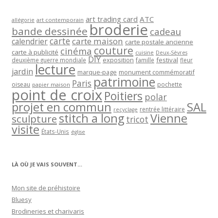
art trading card
ATC
allégorie
art contemporain
broderie
bande dessinée
cadeau
carte
carte maison
calendrier
carte postale ancienne
couture
cinéma
carte à publicité
cuisine
Deux-Sèvres
DIY
exposition
festival
famille
deuxième guerre mondiale
fleur
lecture
jardin
marque-page
monument commémoratif
patrimoine
Paris
oiseau
papier maison
pochette
point de croix
Poitiers
polar
projet en commun
SAL
rentrée littéraire
recyclage
stitch a long
Vienne
sculpture
tricot
visite
États-Unis
église
LÀ OÙ JE VAIS SOUVENT…
Mon site de préhistoire
Bluesy
Brodineries et charivaris