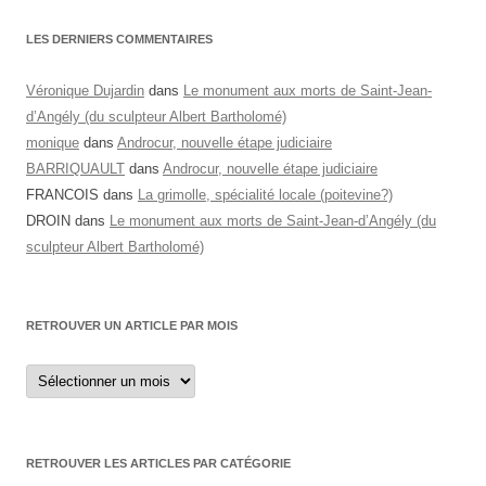
LES DERNIERS COMMENTAIRES
Véronique Dujardin
dans
Le monument aux morts de Saint-Jean-
d’Angély (du sculpteur Albert Bartholomé)
monique
dans
Androcur, nouvelle étape judiciaire
BARRIQUAULT
dans
Androcur, nouvelle étape judiciaire
FRANCOIS
dans
La grimolle, spécialité locale (poitevine?)
DROIN
dans
Le monument aux morts de Saint-Jean-d’Angély (du
sculpteur Albert Bartholomé)
RETROUVER UN ARTICLE PAR MOIS
Retrouver
un
article
par
mois
RETROUVER LES ARTICLES PAR CATÉGORIE