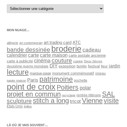
Retrouver
les
articles
par
catégorie
MON NUAGE…
art trading card
ATC
allégorie
art contemporain
broderie
bande dessinée
cadeau
carte
carte maison
calendrier
carte postale ancienne
couture
cinéma
carte à publicité
cuisine
Deux-Sèvres
DIY
jardin
exposition
festival
deuxième guerre mondiale
famille
fleur
lecture
marque-page
monument commémoratif
oiseau
patrimoine
Paris
pochette
papier maison
point de croix
Poitiers
polar
SAL
projet en commun
rentrée littéraire
recyclage
stitch a long
Vienne
visite
sculpture
tricot
États-Unis
église
LÀ OÙ JE VAIS SOUVENT…