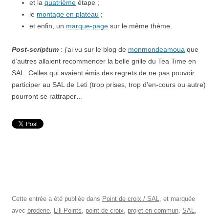
et la
quatrième
étape ;
le
montage en plateau
;
et enfin, un
marque-page
sur le même thème.
Post-scriptum
: j’ai vu sur le blog de
monmondeamoua
que
d’autres allaient recommencer la belle grille du Tea Time en
SAL. Celles qui avaient émis des regrets de ne pas pouvoir
participer au SAL de Leti (trop prises, trop d’en-cours ou autre)
pourront se rattraper…
Cette entrée a été publiée dans
Point de croix / SAL
, et marquée
avec
broderie
,
Lili Points
,
point de croix
,
projet en commun
,
SAL
,