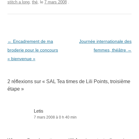
stitch a long
,
thé
, le
7 mars 2008
.
Navigation
←
Encadrement de ma
Journée internationale des
des
broderie pour le concours
femmes, théâtre
→
articles
« bienvenue »
2 réflexions sur «
SAL Tea times de Lili Points, troisième
étape
»
Letis
7 mars 2008 à 0 h 40 min