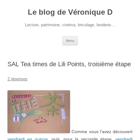
Le blog de Véronique D
Lecture, patrimoine, cinéma, bricolage, broderie…
Aller
Menu
au
contenu
SAL Tea times de Lili Points, troisième étape
2 réponses
Comme vous l’avez découvert
vendredi en quinze
, puis, pour la seconde étape,
vendredi