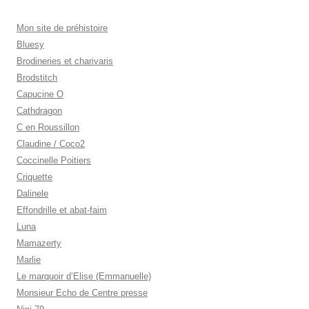
Mon site de préhistoire
Bluesy
Brodineries et charivaris
Brodstitch
Capucine O
Cathdragon
C en Roussillon
Claudine / Coco2
Coccinelle Poitiers
Criquette
Dalinele
Effondrille et abat-faim
Luna
Mamazerty
Marlie
Le marquoir d’Elise (Emmanuelle)
Monsieur Echo de Centre presse