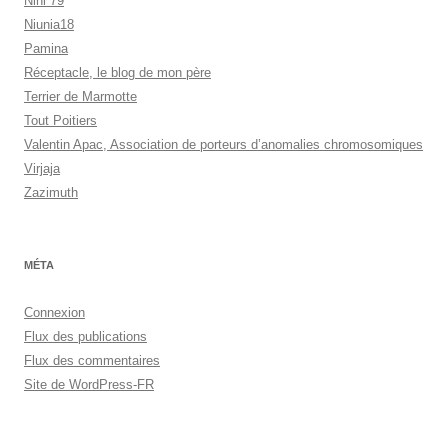
Nini 79
Niunia18
Pamina
Réceptacle, le blog de mon père
Terrier de Marmotte
Tout Poitiers
Valentin Apac, Association de porteurs d’anomalies chromosomiques
Virjaja
Zazimuth
MÉTA
Connexion
Flux des publications
Flux des commentaires
Site de WordPress-FR