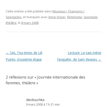
Cette entrée a été publiée dans
Musique / Chansons /
Spectacles
, et marquée avec
Anne Voisin
,
féminisme
,
spectacle
,
théâtre
, le
8 mars 2008
.
Navigation
←
SAL Tea times de Lili
Lecture: Le taxi mène
des
Points, troisième étape
l’enquête, de Sam Reaves
→
articles
2 réflexions sur «
Journée internationale des
femmes, théâtre
»
diedouchka
9 mars 2008 à 7 h 21 min