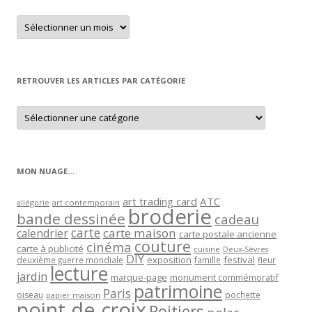
Retrouver
un
article
par
mois
RETROUVER LES ARTICLES PAR CATÉGORIE
Retrouver
les
articles
par
catégorie
MON NUAGE…
art trading card
ATC
allégorie
art contemporain
broderie
bande dessinée
cadeau
carte
carte maison
calendrier
carte postale ancienne
couture
cinéma
carte à publicité
cuisine
Deux-Sèvres
DIY
exposition
festival
famille
deuxième guerre mondiale
fleur
lecture
jardin
marque-page
monument commémoratif
patrimoine
Paris
oiseau
papier maison
pochette
point de croix
Poitiers