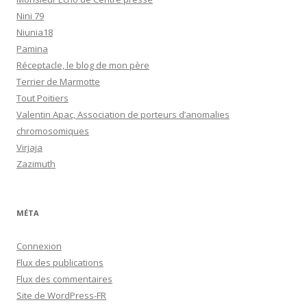
Nini 79
Niunia18
Pamina
Réceptacle, le blog de mon père
Terrier de Marmotte
Tout Poitiers
Valentin Apac, Association de porteurs d’anomalies
chromosomiques
Virjaja
Zazimuth
MÉTA
Connexion
Flux des publications
Flux des commentaires
Site de WordPress-FR