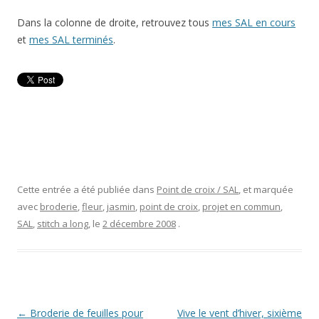
Dans la colonne de droite, retrouvez tous
mes SAL en cours
et
mes SAL terminés
.
Cette entrée a été publiée dans
Point de croix / SAL
, et marquée
avec
broderie
,
fleur
,
jasmin
,
point de croix
,
projet en commun
,
SAL
,
stitch a long
, le
2 décembre 2008
.
Navigation
←
Broderie de feuilles pour
Vive le vent d’hiver, sixième