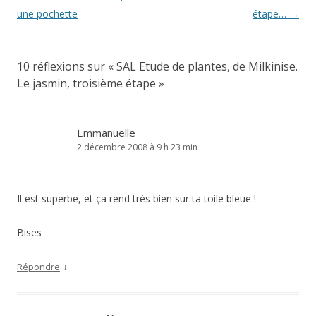
des
une pochette
étape…
→
articles
10 réflexions sur «
SAL Etude de plantes, de Milkinise.
Le jasmin, troisième étape
»
Emmanuelle
2 décembre 2008 à 9 h 23 min
Il est superbe, et ça rend très bien sur ta toile bleue !
Bises
↓
Répondre