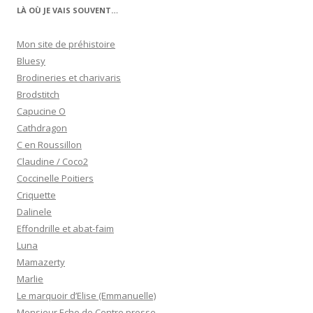
LÀ OÙ JE VAIS SOUVENT…
Mon site de préhistoire
Bluesy
Brodineries et charivaris
Brodstitch
Capucine O
Cathdragon
C en Roussillon
Claudine / Coco2
Coccinelle Poitiers
Criquette
Dalinele
Effondrille et abat-faim
Luna
Mamazerty
Marlie
Le marquoir d’Elise (Emmanuelle)
Monsieur Echo de Centre presse