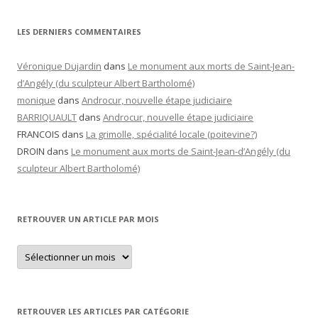
LES DERNIERS COMMENTAIRES
Véronique Dujardin
dans
Le monument aux morts de Saint-Jean-
d’Angély (du sculpteur Albert Bartholomé)
monique
dans
Androcur, nouvelle étape judiciaire
BARRIQUAULT
dans
Androcur, nouvelle étape judiciaire
FRANCOIS
dans
La grimolle, spécialité locale (poitevine?)
DROIN
dans
Le monument aux morts de Saint-Jean-d’Angély (du
sculpteur Albert Bartholomé)
RETROUVER UN ARTICLE PAR MOIS
Retrouver
un
article
par
mois
RETROUVER LES ARTICLES PAR CATÉGORIE