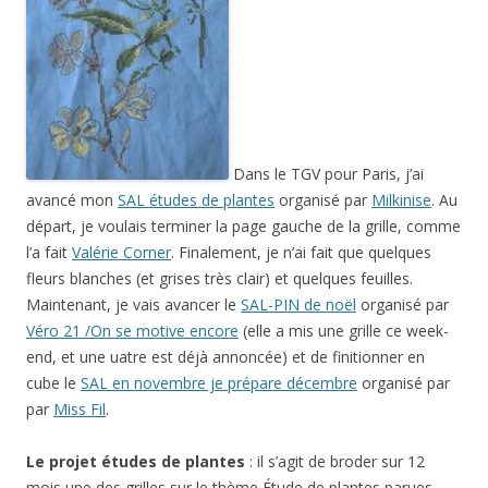
Dans le TGV pour Paris, j’ai
avancé mon
SAL études de plantes
organisé par
Milkinise
. Au
départ, je voulais terminer la page gauche de la grille, comme
l’a fait
Valérie Corner
. Finalement, je n’ai fait que quelques
fleurs blanches (et grises très clair) et quelques feuilles.
Maintenant, je vais avancer le
SAL-PIN de noël
organisé par
Véro 21 /On se motive encore
(elle a mis une grille ce week-
end, et une uatre est déjà annoncée) et de finitionner en
cube le
SAL en novembre je prépare décembre
organisé par
par
Miss Fil
.
Le projet études de plantes
: il s’agit de broder sur 12
mois une des grilles sur le thème Étude de plantes parues