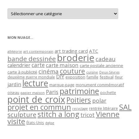
Retrouver
les
articles
par
catégorie
MON NUAGE…
art trading card
ATC
allégorie
art contemporain
broderie
bande dessinée
cadeau
carte
carte maison
calendrier
carte postale ancienne
couture
cinéma
carte à publicité
cuisine
Deux-Sèvres
DIY
exposition
festival
famille
deuxième guerre mondiale
fleur
lecture
jardin
marque-page
monument commémoratif
patrimoine
Paris
oiseau
papier maison
pochette
point de croix
Poitiers
polar
projet en commun
SAL
rentrée littéraire
recyclage
stitch a long
Vienne
sculpture
tricot
visite
États-Unis
église