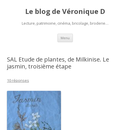
Le blog de Véronique D
Lecture, patrimoine, cinéma, bricolage, broderie…
Aller
Menu
au
contenu
SAL Etude de plantes, de Milkinise. Le
jasmin, troisième étape
10 réponses