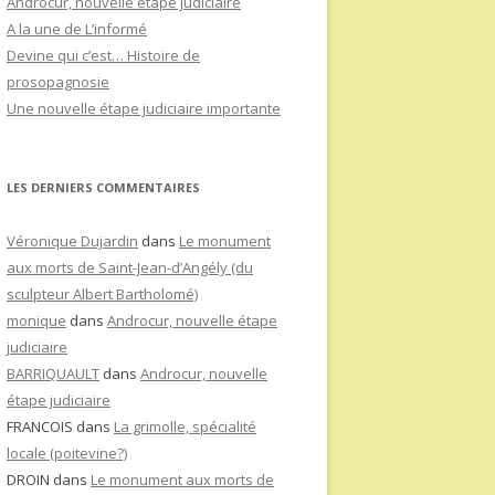
Androcur, nouvelle étape judiciaire
A la une de L’informé
Devine qui c’est… Histoire de
prosopagnosie
Une nouvelle étape judiciaire importante
LES DERNIERS COMMENTAIRES
Véronique Dujardin
dans
Le monument
aux morts de Saint-Jean-d’Angély (du
sculpteur Albert Bartholomé)
monique
dans
Androcur, nouvelle étape
judiciaire
BARRIQUAULT
dans
Androcur, nouvelle
étape judiciaire
FRANCOIS
dans
La grimolle, spécialité
locale (poitevine?)
DROIN
dans
Le monument aux morts de