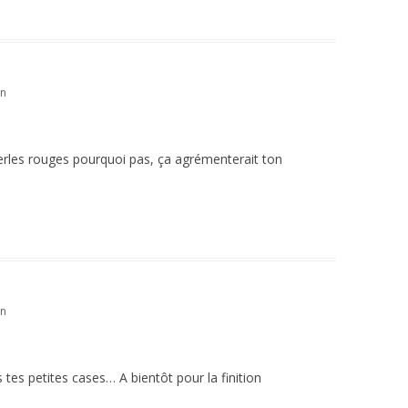
in
 perles rouges pourquoi pas, ça agrémenterait ton
in
 tes petites cases… A bientôt pour la finition