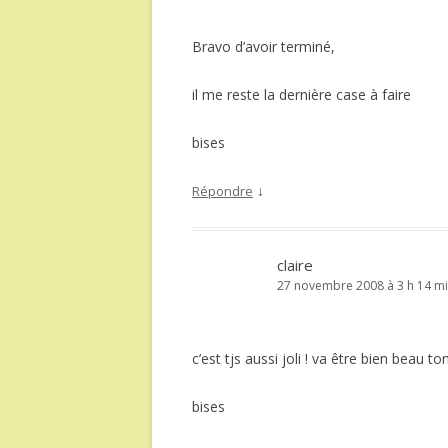
Bravo d’avoir terminé,
il me reste la dernière case à faire
bises
↓
Répondre
claire
27 novembre 2008 à 3 h 14 m
c’est tjs aussi joli ! va être bien beau 
bises