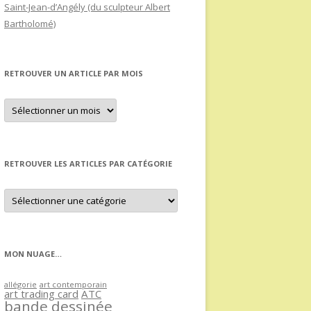
Saint-Jean-d’Angély (du sculpteur Albert
Bartholomé)
RETROUVER UN ARTICLE PAR MOIS
Retrouver
un
article
par
mois
RETROUVER LES ARTICLES PAR CATÉGORIE
Retrouver
les
articles
par
catégorie
MON NUAGE…
allégorie
art contemporain
art trading card
ATC
bande dessinée