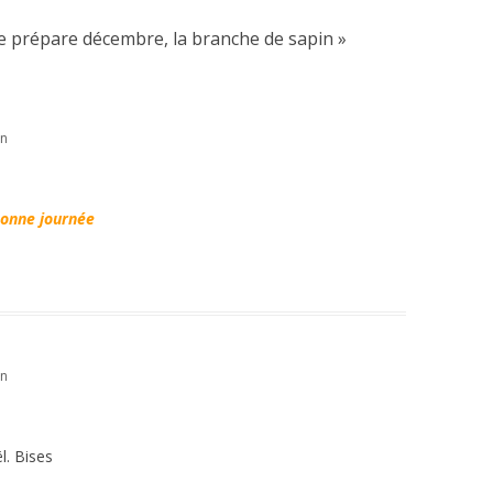
e prépare décembre, la branche de sapin
»
in
 bonne journée
in
l. Bises