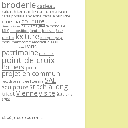
broderie
cadeau
carte
carte maison
calendrier
carte postale ancienne
carte à publicité
couture
cinéma
cuisine
deuxième guerre mondiale
Deux-Sèvres
DIY
exposition
festival
famille
fleur
lecture
jardin
marque-page
monument commémoratif
oiseau
Paris
papier maison
patrimoine
pochette
point de croix
Poitiers
polar
projet en commun
SAL
rentrée littéraire
recyclage
stitch a long
sculpture
Vienne
visite
tricot
États-Unis
église
LÀ OÙ JE VAIS SOUVENT…