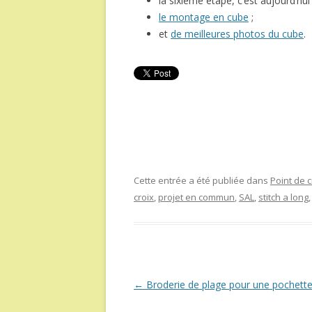
la sixième étape, c’est aujourd’hui 
le montage en cube
;
et
de meilleures photos du cube
.
Cette entrée a été publiée dans
Point de c
croix
,
projet en commun
,
SAL
,
stitch a long
,
Navigation
←
Broderie de plage pour une pochett
des