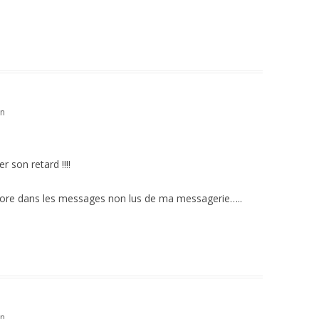
in
r son retard !!!!
ncore dans les messages non lus de ma messagerie…..
in