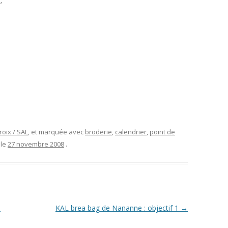
;
roix / SAL
, et marquée avec
broderie
,
calendrier
,
point de
 le
27 novembre 2008
.
e
KAL brea bag de Nananne : objectif 1
→