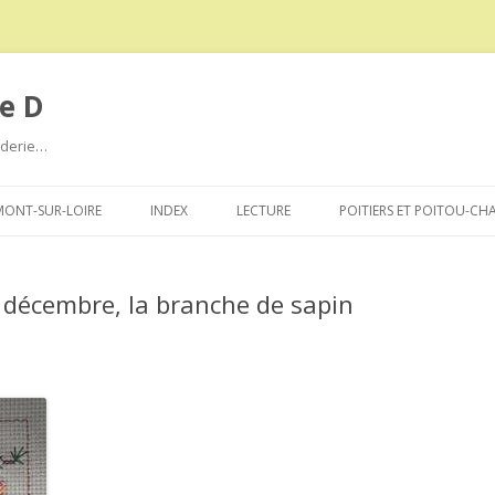
e D
roderie…
Aller
au
ONT-SUR-LOIRE
INDEX
LECTURE
POITIERS ET POITOU-CH
contenu
 décembre, la branche de sapin