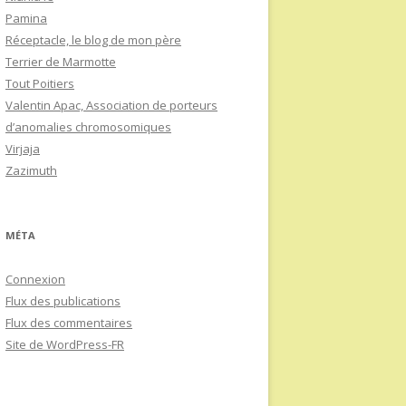
Pamina
Réceptacle, le blog de mon père
Terrier de Marmotte
Tout Poitiers
Valentin Apac, Association de porteurs
d’anomalies chromosomiques
Virjaja
Zazimuth
MÉTA
Connexion
Flux des publications
Flux des commentaires
Site de WordPress-FR