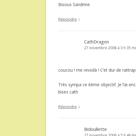
Bisous Sandrine
↓
Répondre
CathDragon
27 novembre 2008 à 3 h 35 m
coucou ! me revoilà ! C’et dur de rattrape
Très sympa ce 6ème objectif. Je l’ai e
bises cath
↓
Répondre
Bidoullette
27 novembre 2008 à 5 h 46 m