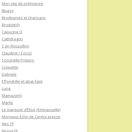
Mon site de préhistoire
Bluesy
Brodineries et charivaris
Brodstitch
Capucine O
Cathdragon
C en Roussillon
Claudine / Coco2
Coccinelle Poitiers
Criquette
Dalinele
Effondrille et abat-faim
Luna
Mamazerty
Marlie
Le marquoir d’Elise (Emmanuelle)
Monsieur Echo de Centre presse
Nini 79
Niunia18