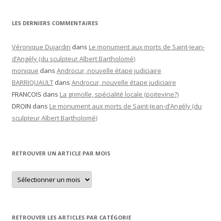
LES DERNIERS COMMENTAIRES
Véronique Dujardin
dans
Le monument aux morts de Saint-Jean-
d’Angély (du sculpteur Albert Bartholomé)
monique
dans
Androcur, nouvelle étape judiciaire
BARRIQUAULT
dans
Androcur, nouvelle étape judiciaire
FRANCOIS
dans
La grimolle, spécialité locale (poitevine?)
DROIN
dans
Le monument aux morts de Saint-Jean-d’Angély (du
sculpteur Albert Bartholomé)
RETROUVER UN ARTICLE PAR MOIS
Retrouver
un
article
par
mois
RETROUVER LES ARTICLES PAR CATÉGORIE