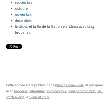
septembre
octobre
novembre
décembre
le
début
et la
fin
de la finition en rideau avec cinq
broderies
Cette entrée a été publiée dans
Point de croix / SAL
, et marquée
avec
broderie
,
calendrier
,
point de croix
,
projet en commun
,
SAL
,
stitch a long
, le
17 juillet 2009
.