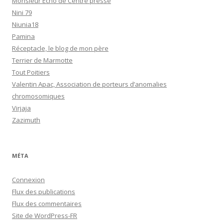
Monsieur Echo de Centre presse
Nini 79
Niunia18
Pamina
Réceptacle, le blog de mon père
Terrier de Marmotte
Tout Poitiers
Valentin Apac, Association de porteurs d’anomalies
chromosomiques
Virjaja
Zazimuth
MÉTA
Connexion
Flux des publications
Flux des commentaires
Site de WordPress-FR