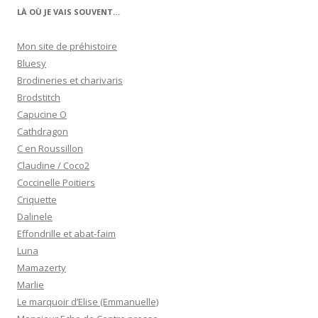
LÀ OÙ JE VAIS SOUVENT…
Mon site de préhistoire
Bluesy
Brodineries et charivaris
Brodstitch
Capucine O
Cathdragon
C en Roussillon
Claudine / Coco2
Coccinelle Poitiers
Criquette
Dalinele
Effondrille et abat-faim
Luna
Mamazerty
Marlie
Le marquoir d’Elise (Emmanuelle)