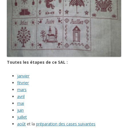
Toutes les étapes de ce SAL :
janvier
février
mars
avril
mai
juin
juillet
août
et la
préparation des cases suivantes