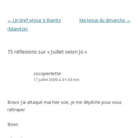
Navigation
←
Un bref séjour à Biarritz
Ma tenue du dimanche
→
des
(Miarritze)
articles
15 réflexions sur «
Juillet selon Jo
»
cocoperlette
17 juillet 2009 à 4 h 04 min
Bravo j’ai attaqué mai hier soir, je me dépêche pour vous
rattraper
Bises