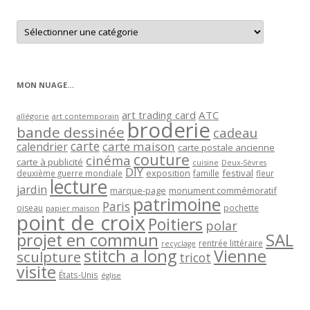
Retrouver
les
articles
par
catégorie
MON NUAGE…
art trading card
ATC
allégorie
art contemporain
broderie
bande dessinée
cadeau
carte
carte maison
calendrier
carte postale ancienne
couture
cinéma
carte à publicité
cuisine
Deux-Sèvres
DIY
exposition
festival
famille
deuxième guerre mondiale
fleur
lecture
jardin
marque-page
monument commémoratif
patrimoine
Paris
oiseau
papier maison
pochette
point de croix
Poitiers
polar
projet en commun
SAL
rentrée littéraire
recyclage
stitch a long
Vienne
sculpture
tricot
visite
États-Unis
église