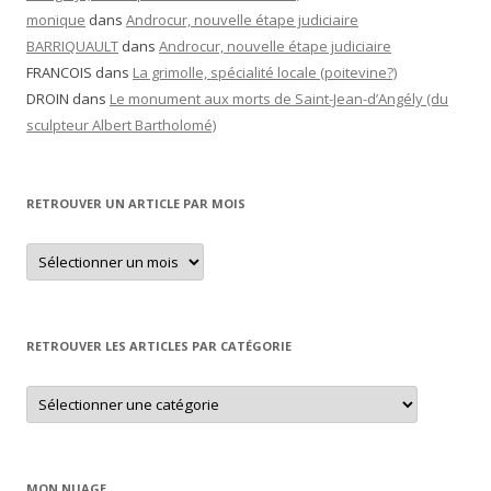
monique
dans
Androcur, nouvelle étape judiciaire
BARRIQUAULT
dans
Androcur, nouvelle étape judiciaire
FRANCOIS
dans
La grimolle, spécialité locale (poitevine?)
DROIN
dans
Le monument aux morts de Saint-Jean-d’Angély (du
sculpteur Albert Bartholomé)
RETROUVER UN ARTICLE PAR MOIS
Retrouver
un
article
par
mois
RETROUVER LES ARTICLES PAR CATÉGORIE
Retrouver
les
articles
par
catégorie
MON NUAGE…