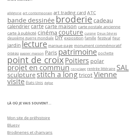
art trading card
ATC
allégorie
art contemporain
broderie
bande dessinée
cadeau
carte
carte maison
calendrier
carte postale ancienne
couture
cinéma
carte à publicité
cuisine
Deux-Sèvres
DIY
exposition
festival
famille
deuxième guerre mondiale
fleur
lecture
jardin
marque-page
monument commémoratif
patrimoine
Paris
oiseau
papier maison
pochette
point de croix
Poitiers
polar
projet en commun
SAL
rentrée littéraire
recyclage
stitch a long
Vienne
sculpture
tricot
visite
États-Unis
église
LÀ OÙ JE VAIS SOUVENT…
Mon site de préhistoire
Bluesy
Brodineries et charivaris