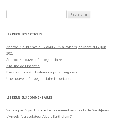
Rechercher :
LES DERNIERS ARTICLES
Androcur, audience du 7 avril 2025 à Poitiers, délibéré du 2 juin
2025
Androcur, nouvelle étape judiciaire
A la une de L’informé
Devine qui c’est… Histoire de prosopagnosie
Une nouvelle étape judiciaire importante
LES DERNIERS COMMENTAIRES
Véronique Dujardin
dans
Le monument aux morts de Saint-Jean-
d’Angély (du sculpteur Albert Bartholomé)