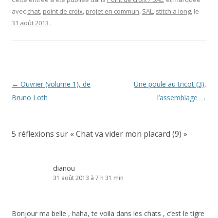
avec
chat
,
point de croix
,
projet en commun
,
SAL
,
stitch a long
, le
31 août 2013
.
Navigation
←
Ouvrier (volume 1), de
Une poule au tricot (3),
des
Bruno Loth
l’assemblage
→
articles
5 réflexions sur «
Chat va vider mon placard (9)
»
dianou
31 août 2013 à 7 h 31 min
Bonjour ma belle , haha, te voila dans les chats , c’est le tigre