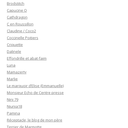
Brodstitch
Capucine O
Cathdragon
C en Roussillon
Claudine / Coco2
Coccinelle Poitiers
Criquette
Dalinele
Effondrille et abat-faim
Luna
Mamazerty
Marlie
Le marquoir d’Elise (Emmanuelle)
Monsieur Echo de Centre presse
Nini 79
Niunia18
Pamina
Réceptacle, le blog de mon père
Terrier de Marmotte