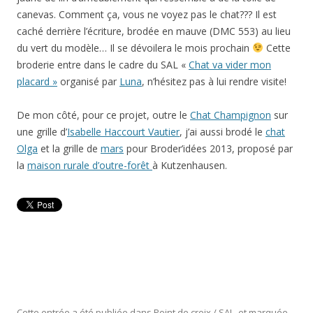
canevas. Comment ça, vous ne voyez pas le chat??? Il est
caché derrière l’écriture, brodée en mauve (DMC 553) au lieu
du vert du modèle… Il se dévoilera le mois prochain
Cette
broderie entre dans le cadre du SAL «
Chat va vider mon
placard »
organisé par
Luna
, n’hésitez pas à lui rendre visite!
De mon côté, pour ce projet, outre le
Chat Champignon
sur
une grille d’
Isabelle Haccourt Vautier
, j’ai aussi brodé le
chat
Olga
et la grille de
mars
pour Broder’idées 2013, proposé par
la
maison rurale d’outre-forêt
à Kutzenhausen.
Cette entrée a été publiée dans
Point de croix / SAL
, et marquée