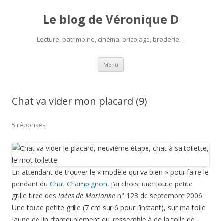
Le blog de Véronique D
Lecture, patrimoine, cinéma, bricolage, broderie…
Aller
Menu
au
contenu
Chat va vider mon placard (9)
5 réponses
En attendant de trouver le « modèle qui va bien » pour faire le
pendant du
Chat Champignon
, j’ai choisi une toute petite
grille tirée des
idées de Marianne
n° 123 de septembre 2006.
Une toute petite grille (7 cm sur 6 pour l’instant), sur ma toile
jaune de lin d’ameublement qui ressemble à de la toile de