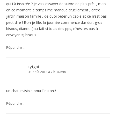
qui t’à inspirée ? Je vais essayer de suivre de plus prêt , mais
en ce moment le temps me manque cruellement , entre
jardin maison famille , de quoi péter un câble et ce n’est pas
peut dire ! Bon je file, la journée commence dur dur, gros
bisous, dianou ( au fait si tu as des pps, n’hésites pas à
envoyer !!!) bisous
↓
Répondre
tytgat
31 août 2013 à 7 h 34 min
un chat invisible pour l’instant!
↓
Répondre