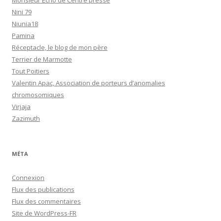
Monsieur Echo de Centre presse
Nini 79
Niunia18
Pamina
Réceptacle, le blog de mon père
Terrier de Marmotte
Tout Poitiers
Valentin Apac, Association de porteurs d’anomalies
chromosomiques
Virjaja
Zazimuth
MÉTA
Connexion
Flux des publications
Flux des commentaires
Site de WordPress-FR