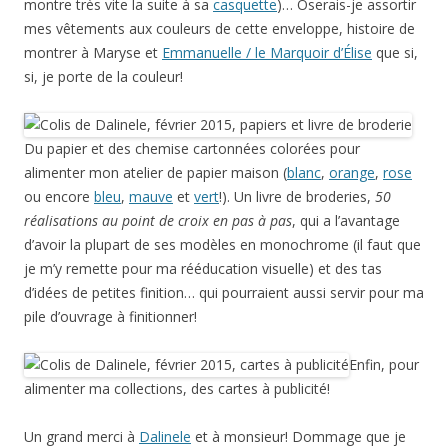
montre très vite la suite à sa
casquette
)… Oserais-je assortir
mes vêtements aux couleurs de cette enveloppe, histoire de
montrer à Maryse et
Emmanuelle / le Marquoir d’Élise
que si,
si, je porte de la couleur!
Du papier et des chemise cartonnées colorées pour
alimenter mon atelier de papier maison (
blanc
,
orange
,
rose
ou encore
bleu
,
mauve
et
vert
!). Un livre de broderies,
50
réalisations au point de croix en pas à pas
, qui a l’avantage
d’avoir la plupart de ses modèles en monochrome (il faut que
je m’y remette pour ma rééducation visuelle) et des tas
d’idées de petites finition… qui pourraient aussi servir pour ma
pile d’ouvrage à finitionner!
Enfin, pour
alimenter ma collections, des cartes à publicité!
Un grand merci à
Dalinele
et à monsieur! Dommage que je