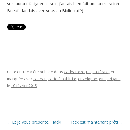
sois autant fatiguée le soir, j’aurais bien fait une autre soirée
Boeuf irlandais avec vous au Biblio café)…
Cette entrée a été publiée dans
Cadeaux reçus (sauf ATC)
, et
marquée avec
cadeau
,
carte à publicité
,
enveloppe
,
étui
,
origami
,
le
10 février 2015
.
Navigation
←
Et je vous présente… Jack!
Jack est maintenant prêt!
→