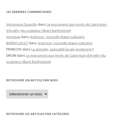
LES DERNIERS COMMENTAIRES
Véronique Dujardin
dans
Le monument aux morts de Saint-Jean-
d’Angély (du sculpteur Albert Bartholomé)
monique
dans
Androcur, nouvelle étape judiciaire
BARRIQUAULT
dans
Androcur, nouvelle étape judiciaire
FRANCOIS
dans
La grimolle, spécialité locale (poitevine?)
DROIN
dans
Le monument aux morts de Saint-Jean-d’Angély (du
sculpteur Albert Bartholomé)
RETROUVER UN ARTICLE PAR MOIS
Retrouver
un
article
par
mois
RETROUVER LES ARTICLES PAR CATÉGORIE