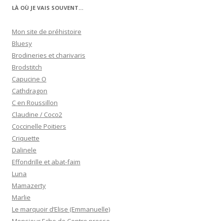
LÀ OÙ JE VAIS SOUVENT…
Mon site de préhistoire
Bluesy
Brodineries et charivaris
Brodstitch
Capucine O
Cathdragon
C en Roussillon
Claudine / Coco2
Coccinelle Poitiers
Criquette
Dalinele
Effondrille et abat-faim
Luna
Mamazerty
Marlie
Le marquoir d’Elise (Emmanuelle)