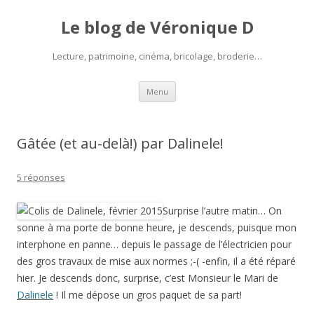
Le blog de Véronique D
Lecture, patrimoine, cinéma, bricolage, broderie…
Aller
Menu
au
contenu
Gâtée (et au-delà!) par Dalinele!
5 réponses
Surprise l’autre matin… On
sonne à ma porte de bonne heure, je descends, puisque mon
interphone en panne… depuis le passage de l’électricien pour
des gros travaux de mise aux normes ;-( -enfin, il a été réparé
hier. Je descends donc, surprise, c’est Monsieur le Mari de
Dalinele
! Il me dépose un gros paquet de sa part!