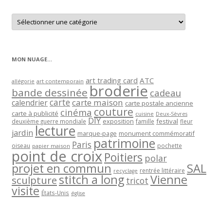
Retrouver
les
articles
par
catégorie
MON NUAGE…
art trading card
ATC
allégorie
art contemporain
broderie
bande dessinée
cadeau
carte
carte maison
calendrier
carte postale ancienne
couture
cinéma
carte à publicité
cuisine
Deux-Sèvres
DIY
exposition
festival
famille
deuxième guerre mondiale
fleur
lecture
jardin
marque-page
monument commémoratif
patrimoine
Paris
oiseau
papier maison
pochette
point de croix
Poitiers
polar
projet en commun
SAL
rentrée littéraire
recyclage
stitch a long
Vienne
sculpture
tricot
visite
États-Unis
église