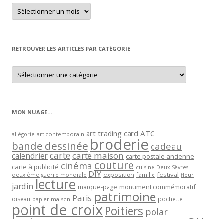
Retrouver
un
article
par
mois
RETROUVER LES ARTICLES PAR CATÉGORIE
Retrouver
les
articles
par
catégorie
MON NUAGE…
art trading card
ATC
allégorie
art contemporain
broderie
bande dessinée
cadeau
carte
carte maison
calendrier
carte postale ancienne
couture
cinéma
carte à publicité
cuisine
Deux-Sèvres
DIY
exposition
festival
famille
deuxième guerre mondiale
fleur
lecture
jardin
marque-page
monument commémoratif
patrimoine
Paris
oiseau
papier maison
pochette
point de croix
Poitiers
polar