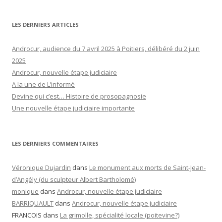
LES DERNIERS ARTICLES
Androcur, audience du 7 avril 2025 à Poitiers, délibéré du 2 juin
2025
Androcur, nouvelle étape judiciaire
A la une de L’informé
Devine qui c’est… Histoire de prosopagnosie
Une nouvelle étape judiciaire importante
LES DERNIERS COMMENTAIRES
Véronique Dujardin
dans
Le monument aux morts de Saint-Jean-
d’Angély (du sculpteur Albert Bartholomé)
monique
dans
Androcur, nouvelle étape judiciaire
BARRIQUAULT
dans
Androcur, nouvelle étape judiciaire
FRANCOIS
dans
La grimolle, spécialité locale (poitevine?)