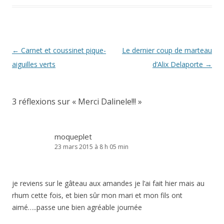
Navigation
←
Carnet et coussinet pique-
Le dernier coup de marteau
des
aiguilles verts
d’Alix Delaporte
→
articles
3 réflexions sur «
Merci Dalinele!!!
»
moqueplet
23 mars 2015 à 8 h 05 min
je reviens sur le gâteau aux amandes je l’ai fait hier mais au
rhum cette fois, et bien sûr mon mari et mon fils ont
aimé…..passe une bien agréable journée