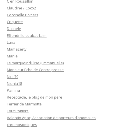
C en Roussillon
Claudine / Coco2
Coccinelle Poitiers
Criquette
Dalinele
Effondrille et abat-faim
Luna
Mamazerty
Marlie
Le marquoir d’Elise (Emmanuelle)
Monsieur Echo de Centre presse
Nini 79
Niunia18
Pamina
Réceptacle, le blog de mon père
Terrier de Marmotte
Tout Poitiers
Valentin Apac, Association de porteurs d’anomalies
chromosomiques