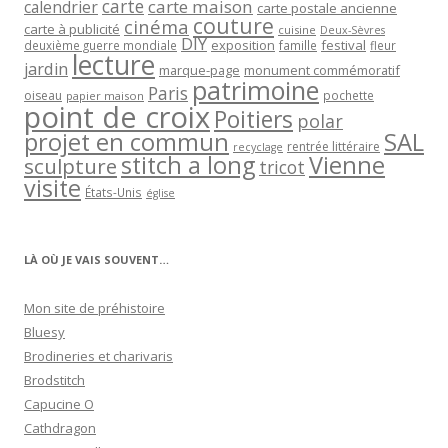
carte
carte maison
calendrier
carte postale ancienne
couture
cinéma
carte à publicité
cuisine
Deux-Sèvres
DIY
exposition
festival
famille
deuxième guerre mondiale
fleur
lecture
jardin
marque-page
monument commémoratif
patrimoine
Paris
oiseau
papier maison
pochette
point de croix
Poitiers
polar
projet en commun
SAL
rentrée littéraire
recyclage
stitch a long
Vienne
sculpture
tricot
visite
États-Unis
église
LÀ OÙ JE VAIS SOUVENT…
Mon site de préhistoire
Bluesy
Brodineries et charivaris
Brodstitch
Capucine O
Cathdragon