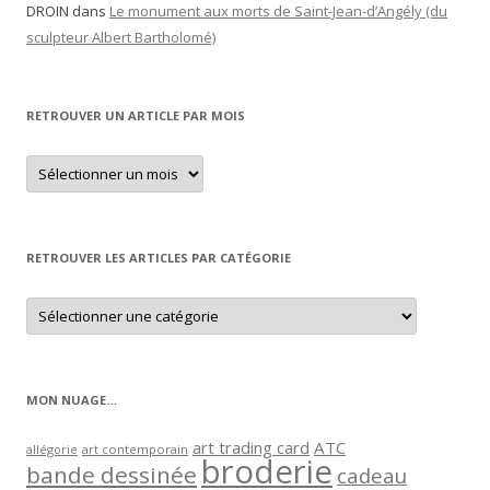
DROIN
dans
Le monument aux morts de Saint-Jean-d’Angély (du
sculpteur Albert Bartholomé)
RETROUVER UN ARTICLE PAR MOIS
Retrouver
un
article
par
mois
RETROUVER LES ARTICLES PAR CATÉGORIE
Retrouver
les
articles
par
catégorie
MON NUAGE…
art trading card
ATC
allégorie
art contemporain
broderie
bande dessinée
cadeau