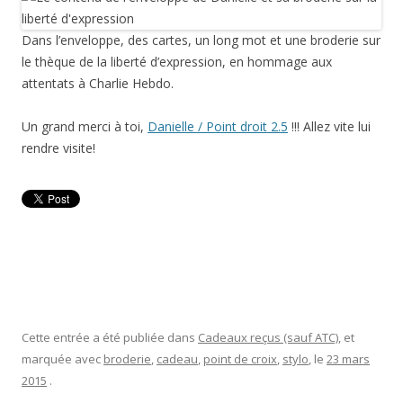
Dans l’enveloppe, des cartes, un long mot et une broderie sur
le thèque de la liberté d’expression, en hommage aux
attentats à Charlie Hebdo.
Un grand merci à toi,
Danielle / Point droit 2.5
!!! Allez vite lui
rendre visite!
Cette entrée a été publiée dans
Cadeaux reçus (sauf ATC)
, et
marquée avec
broderie
,
cadeau
,
point de croix
,
stylo
, le
23 mars
2015
.