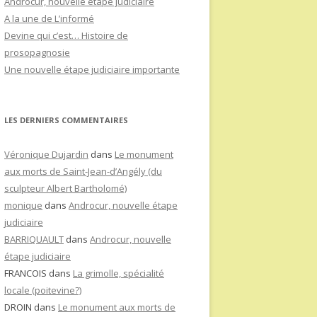
Androcur, nouvelle étape judiciaire
A la une de L’informé
Devine qui c’est… Histoire de
prosopagnosie
Une nouvelle étape judiciaire importante
LES DERNIERS COMMENTAIRES
Véronique Dujardin
dans
Le monument
aux morts de Saint-Jean-d’Angély (du
sculpteur Albert Bartholomé)
monique
dans
Androcur, nouvelle étape
judiciaire
BARRIQUAULT
dans
Androcur, nouvelle
étape judiciaire
FRANCOIS
dans
La grimolle, spécialité
locale (poitevine?)
DROIN
dans
Le monument aux morts de