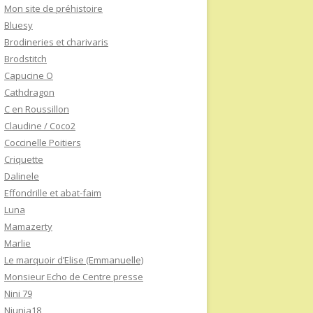
Mon site de préhistoire
Bluesy
Brodineries et charivaris
Brodstitch
Capucine O
Cathdragon
C en Roussillon
Claudine / Coco2
Coccinelle Poitiers
Criquette
Dalinele
Effondrille et abat-faim
Luna
Mamazerty
Marlie
Le marquoir d’Elise (Emmanuelle)
Monsieur Echo de Centre presse
Nini 79
Niunia18