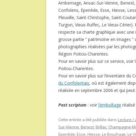
Ambernage, Ansac-Sur-Vienne, Benest,
Confolens, Epenède, Esse, Hiesse, Less
Pleuville, Saint-Christophe, Saint-Cout
Turgon, Vieux-Ruffec, Le Vieux-Cérier). 
respecte sa charte graphique avec une i
grosse partie “ patrimoine en images ” 
photographies réalisées par les photogr
Région Poitou-Charentes.
Pour en savoir plus sur ce service, voir l
Poitou-Charentes.
Pour en savoir plus sur l’inventaire du C
du Confolentais
, où est également dispo
réalisée en septembre 2006 et qui pe
Post scriptum
: voir
l’emboîtage
réalisé 
Cette entrée a été publiée dans
Lecture / 
Sur-Vienne
,
Benest
,
Brillac
,
Champagne-M
Epenède
,
Esse
,
Hiesse
,
Le Bouchage
,
Le V