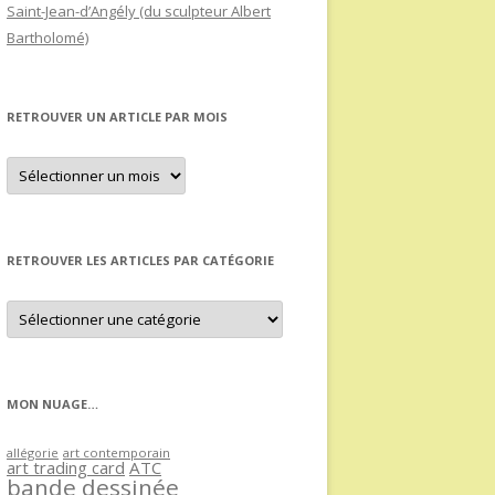
Saint-Jean-d’Angély (du sculpteur Albert
Bartholomé)
RETROUVER UN ARTICLE PAR MOIS
Retrouver
un
article
par
mois
RETROUVER LES ARTICLES PAR CATÉGORIE
Retrouver
les
articles
par
catégorie
MON NUAGE…
allégorie
art contemporain
art trading card
ATC
bande dessinée