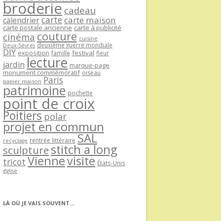
broderie
cadeau
carte
carte maison
calendrier
carte postale ancienne
carte à publicité
couture
cinéma
cuisine
deuxième guerre mondiale
Deux-Sèvres
DIY
exposition
festival
famille
fleur
lecture
jardin
marque-page
monument commémoratif
oiseau
Paris
papier maison
patrimoine
pochette
point de croix
Poitiers
polar
projet en commun
SAL
rentrée littéraire
recyclage
stitch a long
sculpture
Vienne
visite
tricot
États-Unis
église
LÀ OÙ JE VAIS SOUVENT…