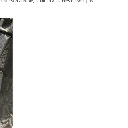
écrit sur son auréole, S. NICOLAUS. Elles ne sont pas