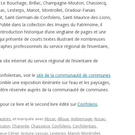
 Le Bouchage, Brillac, Champagne-Mouton, Chassiecq,
ac, Lesterps, Manot, Montrollet, Oradour-Fanais
ant, Saint-Germain-de-Confolens, Saint-Maurice-des-Lions,
Publié dans la collection des Images du Patrimoine, il
ntroduction historique d’une vingtaine de pages et une
qui présente de courts textes illustrant de nombreuses
aphes professionnels du service régional de l’inventaire,
e site internet du service régional de l’inventaire de
onfolentais, voir le
site de la communauté de communes
nible une exposition itinérante sur l’eau et les paysages,
ut être réservée auprès de la communauté de communes.
pour ce livre et le second livre édité sur
Confolens
.
autres
, et marquée avec
Abzac
,
Alloue
,
Ambernage
,
Ansac-
outon
,
Charente
,
Chassiecq
,
Confolens
,
Confolentais
,
ieux-Cérier
,
lecture
,
Lessac
,
Lesterps
,
Manot
,
Montrollet
,