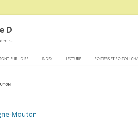
e D
roderie…
Aller
au
ONT-SUR-LOIRE
INDEX
LECTURE
POITIERS ET POITOU-CH
contenu
OUTON
agne-Mouton