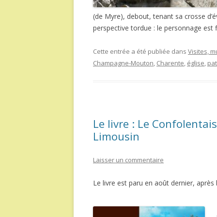
(de Myre), debout, tenant sa crosse d’
perspective tordue : le personnage est 
Cette entrée a été publiée dans
Visites, 
Champagne-Mouton
,
Charente
,
église
,
pat
Le livre : Le Confolentai
Limousin
Laisser un commentaire
Le livre est paru en août dernier, après