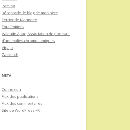
Pamina
Réceptacle, le blog de mon père
Terrier de Marmotte
Tout Poitiers
Valentin Apac, Association de porteurs
d’anomalies chromosomiques
Virjaja
Zazimuth
MÉTA
Connexion
Flux des publications
Flux des commentaires
Site de WordPress-FR