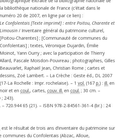
bibliographique extraite de la bibliographie nationale de
la bibliothèque nationale de France (c’était dans le
numéro 20 de 2007, en ligne par ce lien) :
Le Confolentais [Texte imprimé] : entre Poitou, Charente et
Limousin
/ Inventaire général du patrimoine culturel,
[Poitou-Charentes] ; [Communauté de communes du
Confolentais] ; textes, Véronique Dujardin, Émilie
Moinot, Yann Ourry ; avec la participation de Thierry
Allard, Pascale Moisdon-Pouvreau ; photographies, Gilles
Beauvarlet, Raphaël Jean, Christian Rome ; cartes et
dessins, Zoé Lambert. – La Crèche : Geste éd., DL 2007
(17-La Rochelle : Impr. rochelaise). – 1
vol.
(167
p.
) :
ill.
en
noir et en
coul.
, cartes,
couv. ill.
en
coul.
; 30 cm. –
; 243).
 – 720.944 65 (21). – ISBN 978-2-84561-361-4 (br.) : 24
s
est le résultat de trois ans d’inventaire du patrimoine sur
 communes du Confolentais (Abzac, Alloue,