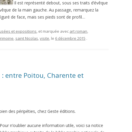
Il est représenté debout, sous ses traits d’évêque
évêque de la main gauche. Au passage, remarquez la
figuré de face, mais ses pieds sont de profil…
musées et expositions
, et marquée avec
art roman
,
rimoine
,
saint Nicolas
,
visite
, le
6 décembre 2015
.
s : entre Poitou, Charente et
 bien des péripéties, chez Geste éditions.
Pour n’oublier aucune information utile, voici sa notice