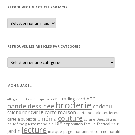
RETROUVER UN ARTICLE PAR MOIS
Retrouver
un
article
par
mois
RETROUVER LES ARTICLES PAR CATÉGORIE
Retrouver
les
articles
par
catégorie
MON NUAGE…
art trading card
ATC
allégorie
art contemporain
broderie
bande dessinée
cadeau
carte
carte maison
calendrier
carte postale ancienne
couture
cinéma
carte à publicité
cuisine
Deux-Sèvres
DIY
exposition
festival
famille
deuxième guerre mondiale
fleur
lecture
jardin
marque-page
monument commémoratif