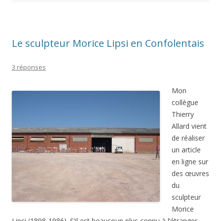
Le sculpteur Morice Lipsi en Confolentais
3 réponses
Mon
collègue
Thierry
Allard vient
de réaliser
un article
en ligne sur
des œuvres
du
sculpteur
Morice
Lipsi (1898-1986). S’il est beaucoup plus connu à l’étranger