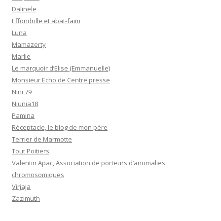
Dalinele
Effondrille et abat-faim
Luna
Mamazerty
Marlie
Le marquoir d’Elise (Emmanuelle)
Monsieur Echo de Centre presse
Nini 79
Niunia18
Pamina
Réceptacle, le blog de mon père
Terrier de Marmotte
Tout Poitiers
Valentin Apac, Association de porteurs d’anomalies
chromosomiques
Virjaja
Zazimuth