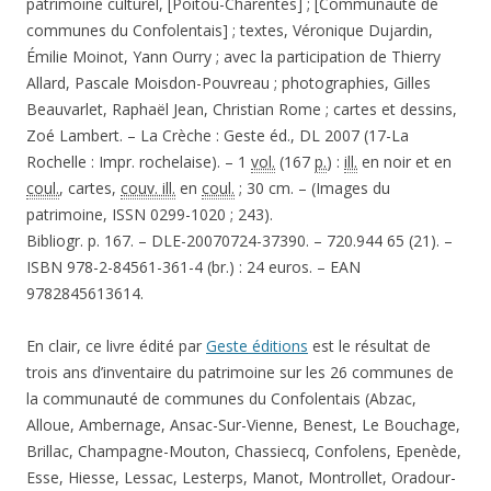
patrimoine culturel, [Poitou-Charentes] ; [Communauté de
communes du Confolentais] ; textes, Véronique Dujardin,
Émilie Moinot, Yann Ourry ; avec la participation de Thierry
Allard, Pascale Moisdon-Pouvreau ; photographies, Gilles
Beauvarlet, Raphaël Jean, Christian Rome ; cartes et dessins,
Zoé Lambert. – La Crèche : Geste éd., DL 2007 (17-La
Rochelle : Impr. rochelaise). – 1
vol.
(167
p.
) :
ill.
en noir et en
coul.
, cartes,
couv. ill.
en
coul.
; 30 cm. – (Images du
patrimoine, ISSN 0299-1020 ; 243).
Bibliogr. p. 167. – DLE-20070724-37390. – 720.944 65 (21). –
ISBN 978-2-84561-361-4 (br.) : 24 euros. – EAN
9782845613614.
En clair, ce livre édité par
Geste éditions
est le résultat de
trois ans d’inventaire du patrimoine sur les 26 communes de
la communauté de communes du Confolentais (Abzac,
Alloue, Ambernage, Ansac-Sur-Vienne, Benest, Le Bouchage,
Brillac, Champagne-Mouton, Chassiecq, Confolens, Epenède,
Esse, Hiesse, Lessac, Lesterps, Manot, Montrollet, Oradour-