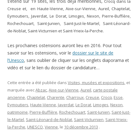
s’étend sur 19 sites, les trois déjà mentionnés,
Crocq dans la
Creuse et, en Haute-Vienne, Aixe-sur-Vienne, Aureil, Chaptelat,
Eymoutiers, Javerdat, Le Dorat, Limoges, Nexon, Pierre-Buffière,
Rochechouart, Saint-Junien, Saint-Just-le-Martel, Saint-Léonard-
de-Noblat, Saint-Victurnien et Saint-Yrieix-la-Perche.
Les prochaines ostensions auront lieu en 2016. Pour tout
savoir sur les ostensions, voir le
dossier sur le site de
l’Unesco
, sans oublier de cliquer sur les onglets diaporama et
vidéo et sur le lien du dossier de candidature…
Cette entrée a été publiée dans
Visites, musées et expositions
, et
marquée avec
Abzac
,
Aixe-sur-Vienne
,
Aureil
,
carte postale
ancienne
,
Chaptelat
,
Charente
,
Charroux
,
Creuse
,
Crocq
,
Esse
,
Eymoutiers
,
Haute-Vienne
,
Javerdat
,
Le Dorat
,
Limoges
,
Nexon
,
patrimoine
,
Pierre-Buffière
,
Rochechouart
,
Saint-Junien
,
Saint-Just-
le-Martel
,
Saint-Léonard-de-Noblat
,
Saint-Victurnien
,
Saint-Yrieix-
la-Perche
,
UNESCO
,
Vienne
, le
10 décembre 2013
.