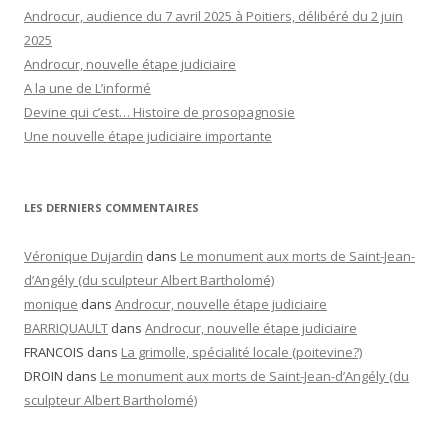
Androcur, audience du 7 avril 2025 à Poitiers, délibéré du 2 juin
2025
Androcur, nouvelle étape judiciaire
A la une de L’informé
Devine qui c’est… Histoire de prosopagnosie
Une nouvelle étape judiciaire importante
LES DERNIERS COMMENTAIRES
Véronique Dujardin
dans
Le monument aux morts de Saint-Jean-
d’Angély (du sculpteur Albert Bartholomé)
monique
dans
Androcur, nouvelle étape judiciaire
BARRIQUAULT
dans
Androcur, nouvelle étape judiciaire
FRANCOIS
dans
La grimolle, spécialité locale (poitevine?)
DROIN
dans
Le monument aux morts de Saint-Jean-d’Angély (du
sculpteur Albert Bartholomé)