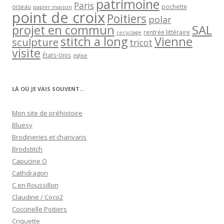
patrimoine
Paris
oiseau
papier maison
pochette
point de croix
Poitiers
polar
projet en commun
SAL
rentrée littéraire
recyclage
stitch a long
Vienne
sculpture
tricot
visite
États-Unis
église
LÀ OÙ JE VAIS SOUVENT…
Mon site de préhistoire
Bluesy
Brodineries et charivaris
Brodstitch
Capucine O
Cathdragon
C en Roussillon
Claudine / Coco2
Coccinelle Poitiers
Criquette