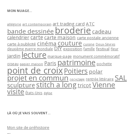
catégorie
MON NUAGE…
art trading card
ATC
allégorie
art contemporain
broderie
bande dessinée
cadeau
carte
carte maison
calendrier
carte postale ancienne
couture
cinéma
carte à publicité
cuisine
Deux-Sèvres
DIY
exposition
festival
famille
deuxième guerre mondiale
fleur
lecture
jardin
marque-page
monument commémoratif
patrimoine
Paris
oiseau
papier maison
pochette
point de croix
Poitiers
polar
projet en commun
SAL
rentrée littéraire
recyclage
stitch a long
Vienne
sculpture
tricot
visite
États-Unis
église
LÀ OÙ JE VAIS SOUVENT…
Mon site de préhistoire