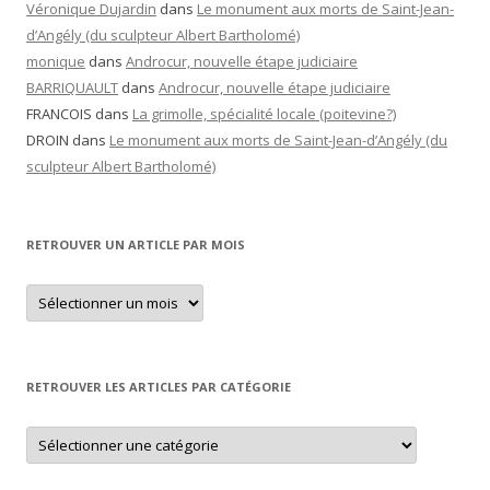
Véronique Dujardin
dans
Le monument aux morts de Saint-Jean-
d’Angély (du sculpteur Albert Bartholomé)
monique
dans
Androcur, nouvelle étape judiciaire
BARRIQUAULT
dans
Androcur, nouvelle étape judiciaire
FRANCOIS
dans
La grimolle, spécialité locale (poitevine?)
DROIN
dans
Le monument aux morts de Saint-Jean-d’Angély (du
sculpteur Albert Bartholomé)
RETROUVER UN ARTICLE PAR MOIS
Retrouver
un
article
par
mois
RETROUVER LES ARTICLES PAR CATÉGORIE
Retrouver
les
articles
par