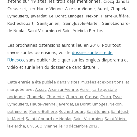
s’étend sur 19 sites, les trois déjà mentionnés,
Crocq dans la
Creuse et, en Haute-Vienne, Aixe-sur-Vienne, Aureil, Chaptelat,
Eymoutiers, Javerdat, Le Dorat, Limoges, Nexon, Pierre-Buffière,
Rochechouart, Saint-Junien, Saint-Just-le-Martel, Saint-Léonard-
de-Noblat, Saint-Victurnien et Saint-Yrieix-la-Perche.
Les prochaines ostensions auront lieu en 2016. Pour tout
savoir sur les ostensions, voir le
dossier sur le site de
l’Unesco
, sans oublier de cliquer sur les onglets diaporama et
vidéo et sur le lien du dossier de candidature…
Cette entrée a été publiée dans
Visites, musées et expositions
, et
marquée avec
Abzac
,
Aixe-sur-Vienne
,
Aureil
,
carte postale
ancienne
,
Chaptelat
,
Charente
,
Charroux
,
Creuse
,
Crocq
,
Esse
,
Eymoutiers
,
Haute-Vienne
,
Javerdat
,
Le Dorat
,
Limoges
,
Nexon
,
patrimoine
,
Pierre-Buffière
,
Rochechouart
,
Saint-Junien
,
Saint-Just-
le-Martel
,
Saint-Léonard-de-Noblat
,
Saint-Victurnien
,
Saint-Yrieix-
la-Perche
,
UNESCO
,
Vienne
, le
10 décembre 2013
.