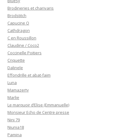
Bluesy
Brodineries et charivaris
Brodstitch
Capucine O
Cathdragon
C en Roussillon
Claudine / Coco2
Coccinelle Poitiers
Criquette
Dalinele
Effondrille et abat-faim
Luna
Mamazerty
Marlie
Le marquoir d’Elise (Emmanuelle)
Monsieur Echo de Centre presse
Nini 79
Niunia18
Pamina