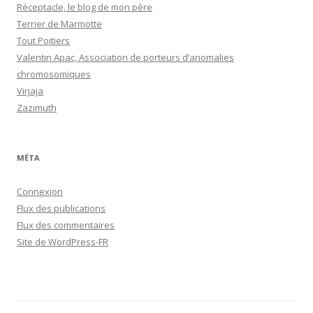
Réceptacle, le blog de mon père
Terrier de Marmotte
Tout Poitiers
Valentin Apac, Association de porteurs d’anomalies
chromosomiques
Virjaja
Zazimuth
MÉTA
Connexion
Flux des publications
Flux des commentaires
Site de WordPress-FR