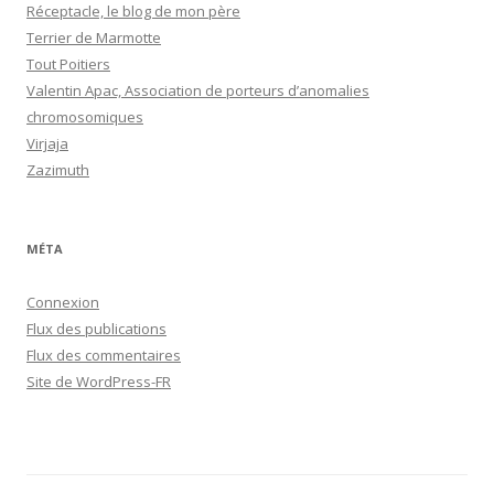
Réceptacle, le blog de mon père
Terrier de Marmotte
Tout Poitiers
Valentin Apac, Association de porteurs d’anomalies
chromosomiques
Virjaja
Zazimuth
MÉTA
Connexion
Flux des publications
Flux des commentaires
Site de WordPress-FR