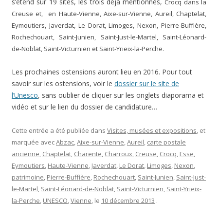
s’étend sur 19 sites, les trois déjà mentionnés,
Crocq dans la
Creuse et, en Haute-Vienne, Aixe-sur-Vienne, Aureil, Chaptelat,
Eymoutiers, Javerdat, Le Dorat, Limoges, Nexon, Pierre-Buffière,
Rochechouart, Saint-Junien, Saint-Just-le-Martel, Saint-Léonard-
de-Noblat, Saint-Victurnien et Saint-Yrieix-la-Perche.
Les prochaines ostensions auront lieu en 2016. Pour tout
savoir sur les ostensions, voir le
dossier sur le site de
l’Unesco
, sans oublier de cliquer sur les onglets diaporama et
vidéo et sur le lien du dossier de candidature…
Cette entrée a été publiée dans
Visites, musées et expositions
, et
marquée avec
Abzac
,
Aixe-sur-Vienne
,
Aureil
,
carte postale
ancienne
,
Chaptelat
,
Charente
,
Charroux
,
Creuse
,
Crocq
,
Esse
,
Eymoutiers
,
Haute-Vienne
,
Javerdat
,
Le Dorat
,
Limoges
,
Nexon
,
patrimoine
,
Pierre-Buffière
,
Rochechouart
,
Saint-Junien
,
Saint-Just-
le-Martel
,
Saint-Léonard-de-Noblat
,
Saint-Victurnien
,
Saint-Yrieix-
la-Perche
,
UNESCO
,
Vienne
, le
10 décembre 2013
.