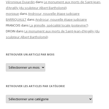
Véronique Dujardin
dans
Le monument aux morts de Saint-Jean-
d’Angély (du sculpteur Albert Bartholomé)
monique
dans
Androcur, nouvelle étape judiciaire
BARRIQUAULT
dans
Androcur, nouvelle étape judiciaire
FRANCOIS
dans
La grimolle, spécialité locale (poitevine?)
DROIN
dans
Le monument aux morts de Saint-Jean-d’Angély (du
sculpteur Albert Bartholomé)
RETROUVER UN ARTICLE PAR MOIS
Retrouver
un
article
par
mois
RETROUVER LES ARTICLES PAR CATÉGORIE
Retrouver
les
articles
par