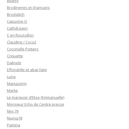
Bluesy
Brodineries et charivaris
Brodstitch
Capucine O
Cathdragon
C en Roussillon
Claudine / Coco2
Coccinelle Poitiers
Criquette
Dalinele
Effondrille et abat-faim
Luna
Mamazerty
Marlie
Le marquoir d’Elise (Emmanuelle)
Monsieur Echo de Centre presse
Nini 79
Niunia18
Pamina