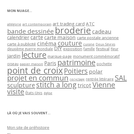
catégorie
MON NUAGE…
art trading card
ATC
allégorie
art contemporain
broderie
bande dessinée
cadeau
carte
carte maison
calendrier
carte postale ancienne
couture
cinéma
carte à publicité
cuisine
Deux-Sèvres
DIY
exposition
festival
famille
deuxième guerre mondiale
fleur
lecture
jardin
marque-page
monument commémoratif
patrimoine
Paris
oiseau
papier maison
pochette
point de croix
Poitiers
polar
projet en commun
SAL
rentrée littéraire
recyclage
stitch a long
Vienne
sculpture
tricot
visite
États-Unis
église
LÀ OÙ JE VAIS SOUVENT…
Mon site de préhistoire